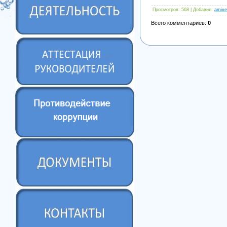
Просмотров
: 568 |
Добавил
:
amixe
Всего комментариев
:
0