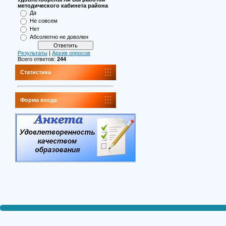
методического кабинета района
Да
Не совсем
Нет
Абсолютно не доволен
Результаты
|
Архив опросов
Всего ответов:
244
Статистика
Форма входа