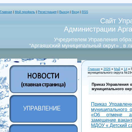
Главная
|
Мой профиль
|
Регистрация
|
Выход
|
Вход
|
RSS
Сайт Упр
Администрации Арга
Учредителем Управления обра
"Аргаяшский муниципальный округ» , в 
Главная
»
2026
»
Май
»
14
» 
муниципального округа №194 
Приказ Управления 
муниципального округ
Приказ Управлен
муниципального о
«Об отмене ат
замещение вакан
МДОУ « Детский с