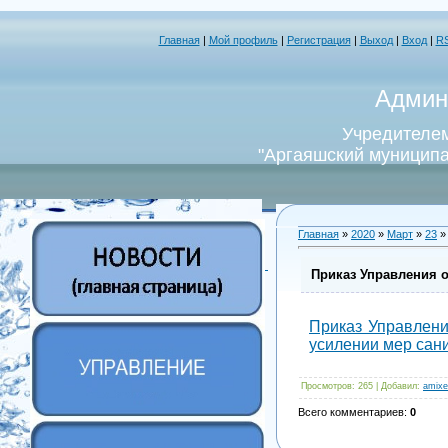
Главная
|
Мой профиль
|
Регистрация
|
Выход
|
Вход
|
R
Админ
Учредителем
"Аргаяшский муниципа
Главная
»
2020
»
Март
»
23
»
Приказ Управления о
Приказ Управлени
усилении мер сани
Просмотров
: 265 |
Добавил
:
amixe
Всего комментариев
:
0