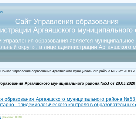
SS
Сайт Управления образования
истрации Аргаяшского муниципального о
 Управления образования является муниципальное
льный округ» , в лице администрации Аргаяшского м
 Приказ Управления образования Аргаяшского муниципального района №53 от 20.03.2
бразования Аргаяшского муниципального района №53 от 20.03.2020
я образования Аргаяшского муниципального района №53 
тарно - эпидемиологического контроля в образовательных 
r
|
Рейтинг
:
0.0
/
0