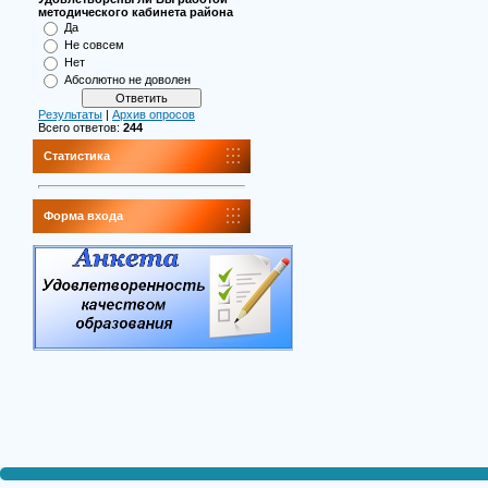
методического кабинета района
Да
Не совсем
Нет
Абсолютно не доволен
Результаты
|
Архив опросов
Всего ответов:
244
Статистика
Форма входа