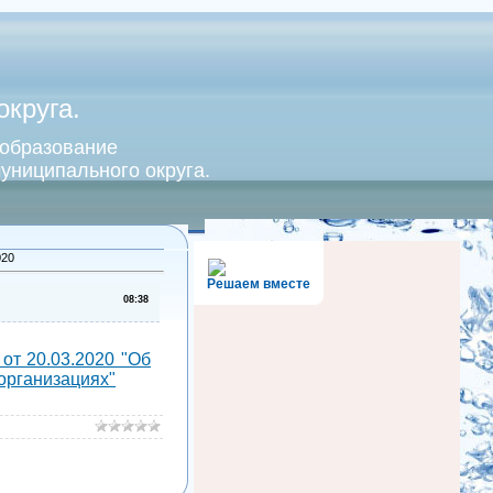
круга.
 образование
униципального округа.
020
Решаем вместе
08:38
от 20.03.2020 "Об
организациях"