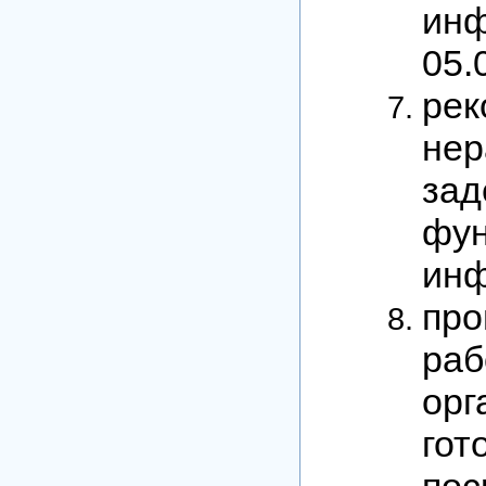
инф
05.0
ре
не
за
фу
инф
про
ра
орг
гот
по