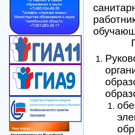
санитар
ра
о
ПРИК
Руко
орган
образ
обра
об
эле
обр
Наш опрос
Удовлетворены ли Вы работой