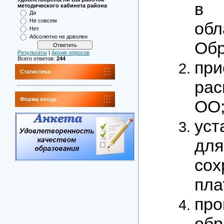
в 
методического кабинета района
Да
Не совсем
об
Нет
Абсолютно не доволен
Обр
Результаты
|
Архив опросов
Всего ответов:
244
при
Статистика
ра
Форма входа
ОО
уст
дл
сох
пла
пр
обр