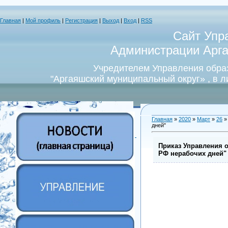
Главная
|
Мой профиль
|
Регистрация
|
Выход
|
Вход
|
RSS
Сайт Упр
Администрации Арга
Учредителем Управления обра
"Аргаяшский муниципальный округ» , в 
Главная
»
2020
»
Март
»
26
»
дней"
Приказ Управления 
РФ нерабочих дней"