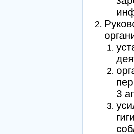
зар
инф
Руков
орган
ус
дея
ор
пер
3 а
ус
ги
со