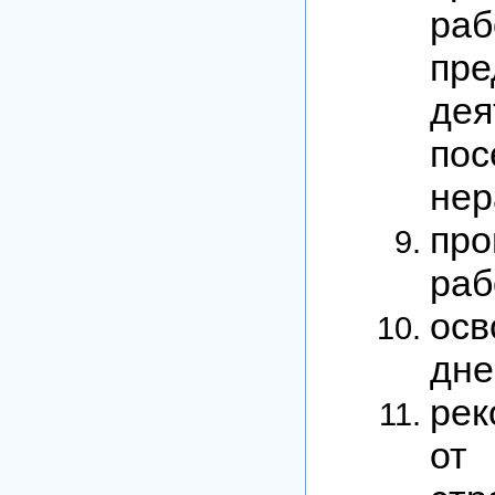
ра
пр
дея
пос
нер
про
раб
осв
дне
рек
от 