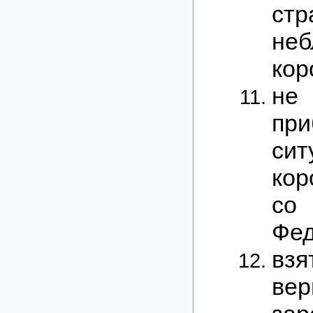
ст
не
кор
не
при
си
кор
со
Фед
взя
ве