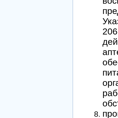
вос
пре
Ука
20
дей
ап
об
пит
ор
ра
обс
про