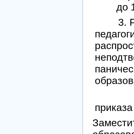
до 
3. Рук
педагог
распрос
неподт
паниче
образов
4. Кон
приказа
Замес