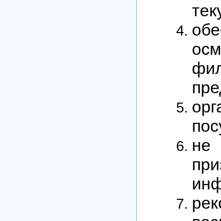
тек
об
осм
фил
пре
орг
пос
не
пр
инф
ре