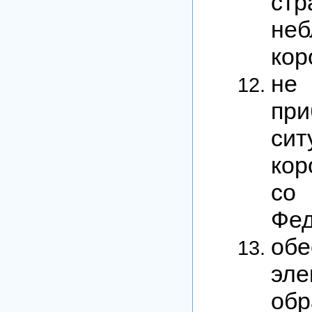
ст
не
кор
не
при
си
кор
со
Фед
об
эле
обр