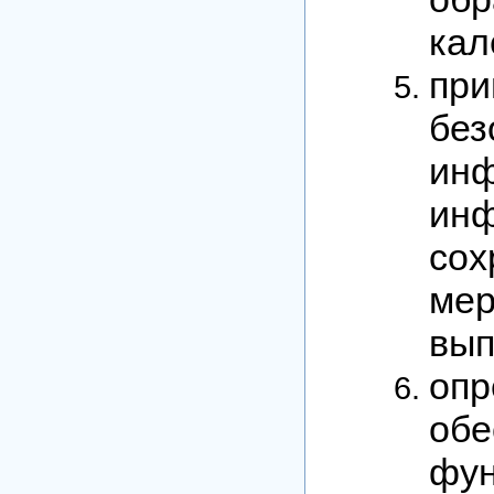
кал
при
без
ин
инф
со
ме
вып
оп
об
фу