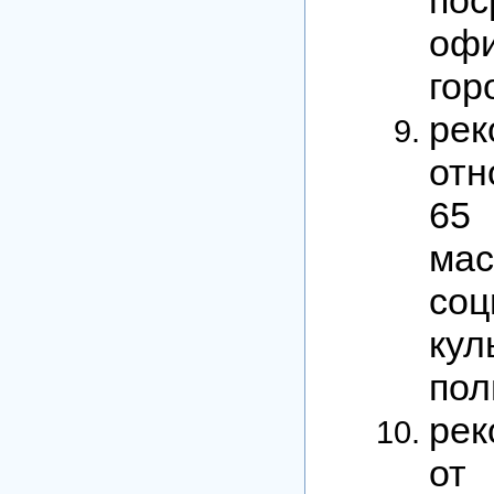
оф
гор
рек
отн
65
ма
со
ку
пол
рек
от 