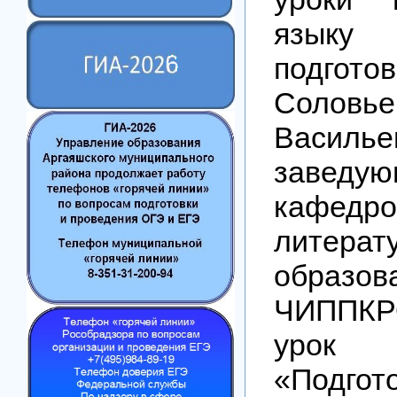
языку
подгот
Соловь
Василье
заведу
кафедро
литерат
образов
ЧИППК
урок 
«Подг