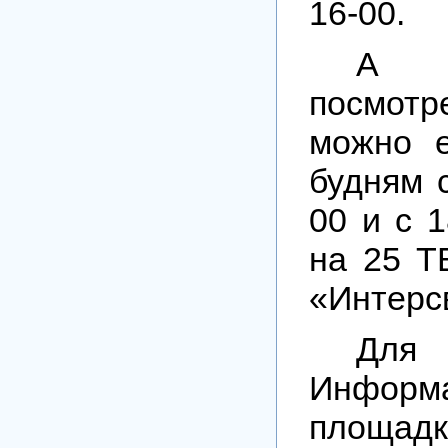
16-00.
А 
посмот
можно 
будням с
00 и с 1
на 25 Т
«Интерс
Для
Информ
площадк