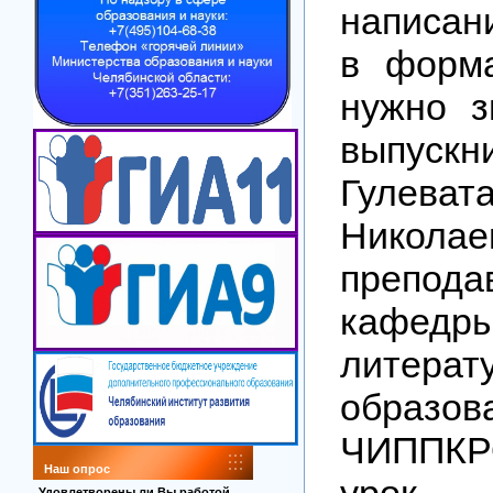
написан
в форм
нужно з
выпус
Гулев
Николае
препода
кафедры
литерат
образов
ЧИППКР
Наш опрос
урок 
Удовлетворены ли Вы работой