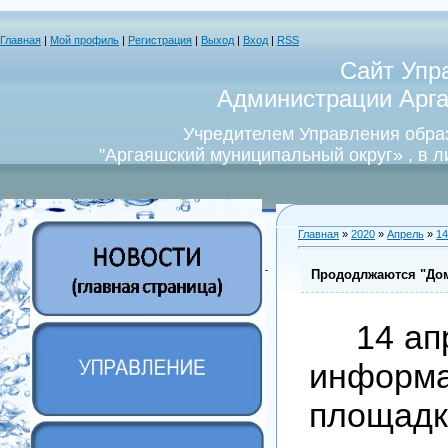
Главная
|
Мой профиль
|
Регистрация
|
Выход
|
Вход
|
RSS
Сайт Упр
Администрации Арга
Учредителем Управления обра
"Аргаяшский муниципальный округ» , в 
Главная
»
2020
»
Апрель
»
14
Прододлжаются "До
14 ап
информ
площад