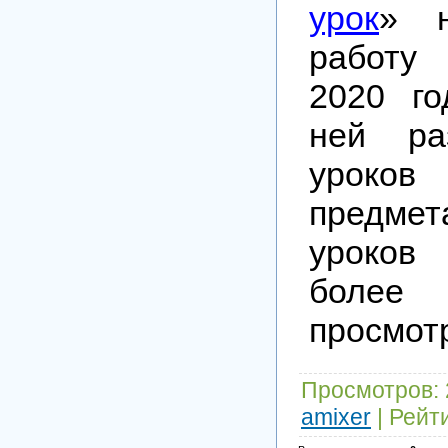
урок
» н
работу
2020 го
ней ра
урок
предме
уроков
более
просмот
Просмотров
:
amixer
|
Рейт