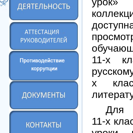
урок» 
коллек
досту
просм
обучаю
11-х к
русскому
х кла
литерату
Для 
11-х кла
уроки 