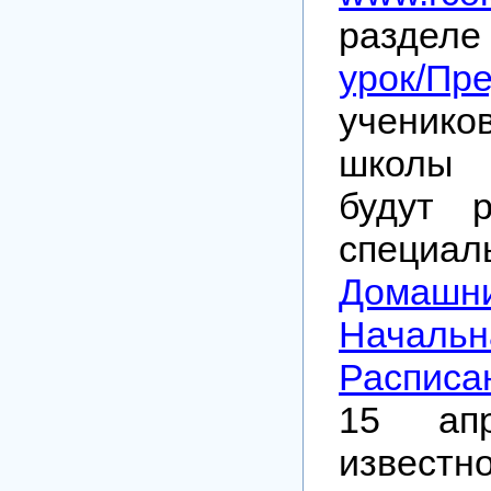
разде
урок/Пр
ученик
школы
будут 
специал
Домаш
Начал
Расписа
15 апр
известн