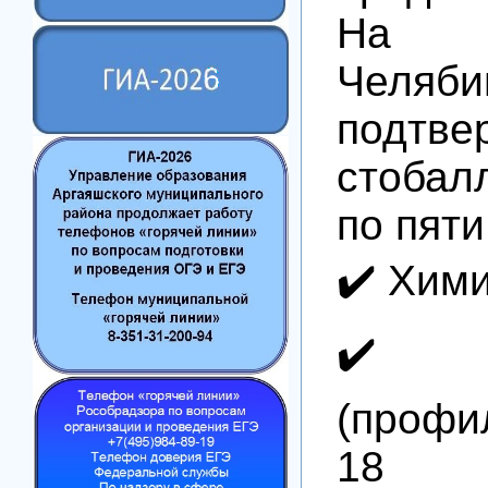
На 
Челяб
подт
стобал
по пят
✔️ Хими
✔️ 
(профи
18