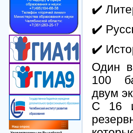
✔️ Лит
✔️ Русс
✔️ Ист
Один в
100 б
двум э
С 16 и
резер
Наш опрос
которы
Удовлетворены ли Вы работой