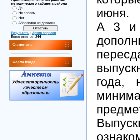
методического кабинета района
Да
июня.
Не совсем
Нет
А 3 и
Абсолютно не доволен
Результаты
|
Архив опросов
допол
Всего ответов:
244
Статистика
пер
Форма входа
выпус
года, 
миним
предме
Выпу
ознако