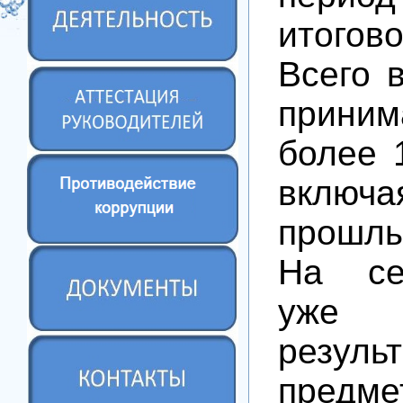
итого
Всего 
прин
более 1
включ
прошлы
На се
уже 
резул
предм