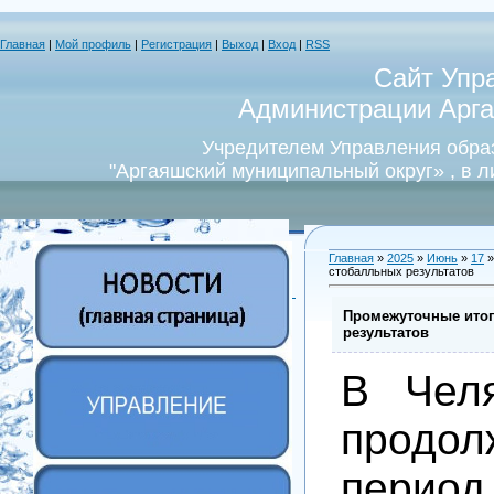
Главная
|
Мой профиль
|
Регистрация
|
Выход
|
Вход
|
RSS
Сайт Упр
Администрации Арга
Учредителем Управления обра
"Аргаяшский муниципальный округ» , в 
Главная
»
2025
»
Июнь
»
17
»
стобалльных результатов
Промежуточные итог
результатов
В Челя
продол
период