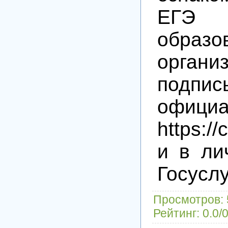
ЕГЭ
образо
орга
под
офици
https://
и в ли
Госуслу
Просмотров
:
Рейтинг
:
0.0
/