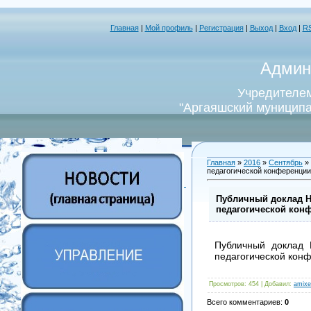
Главная
|
Мой профиль
|
Регистрация
|
Выход
|
Вход
|
R
Админ
Учредителем
"Аргаяшский муниципа
Главная
»
2016
»
Сентябрь
»
педагогической конференции
Публичный доклад Н
педагогической кон
Публичный доклад 
педагогической кон
Просмотров
: 454 |
Добавил
:
amixe
Всего комментариев
:
0