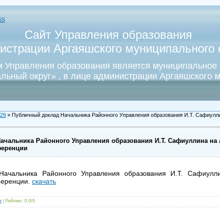
SS
Сайт Управления образования
истрации Аргаяшского муниципального о
 Управления образования является муниципальное
льный округ» , в лице администрации Аргаяшского м
29
» Публичный доклад Начальника Районного Управления образования И.Т. Сафиулли
ачальника Районного Управления образования И.Т. Сафиуллина на 
ференции
Начальника Районного Управления образования И.Т. Сафиулли
ференции.
скачать
r
|
Рейтинг
:
0.0
/
0