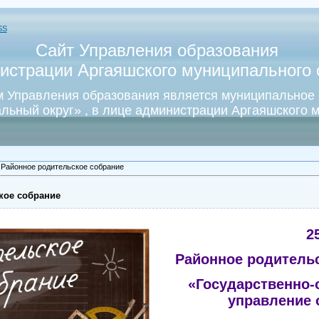
SS
Сайт Управления образования
истрации Аргаяшского муниципального о
 Управления образования является муниципальное
льный округ» , в лице администрации Аргаяшского м
 Районное родительское собрание
кое собрание
2
Районное родитель
«Государственно-
управление 