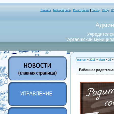
Главная
|
Мой профиль
|
Регистрация
|
Выход
|
Вход
|
R
Админ
Учредителем
"Аргаяшский муниципа
Главная
»
2015
»
Март
»
23
»
Районное родительс