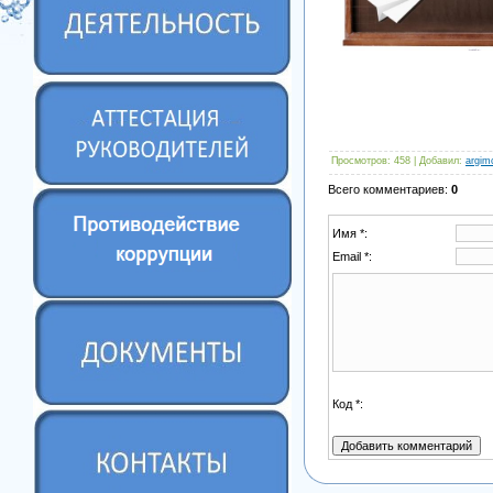
Просмотров
: 458 |
Добавил
:
argim
Всего комментариев
:
0
Имя *:
Email *:
Код *: