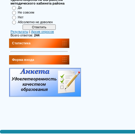
методического кабинета района
Да
Не совсем
Нет
Абсолютно не доволен
Результаты
|
Архив опросов
Всего ответов:
244
Статистика
Форма входа