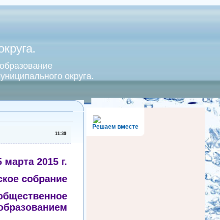
круга.
 образование
униципального округа.
Решаем вместе
11:39
5 марта 2015 г.
ское собрание
общественное
образованием