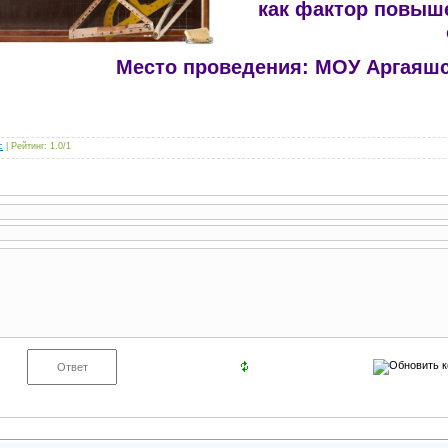
как фактор повыш
Место проведения: МОУ Аргаяш
c
|
Рейтинг
:
1.0
/
1