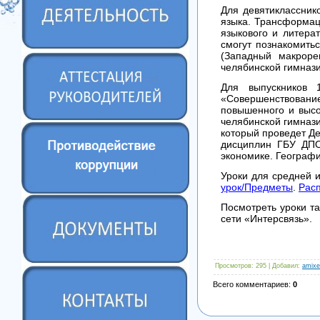
Для девятикласснико
языка. Трансформац
языкового и литера
смогут познакомить
(Западный макроре
челябинской гимназ
Для выпускников 
«Совершенствовани
повышенного и высо
челябинской гимнази
который проведет Де
дисциплин ГБУ ДПО
экономике. Географ
Уроки для средней 
урок/Предметы
.
Расп
Посмотреть уроки та
сети «Интерсвязь».
Просмотров
: 295 |
Добавил
:
amixe
Всего комментариев
:
0