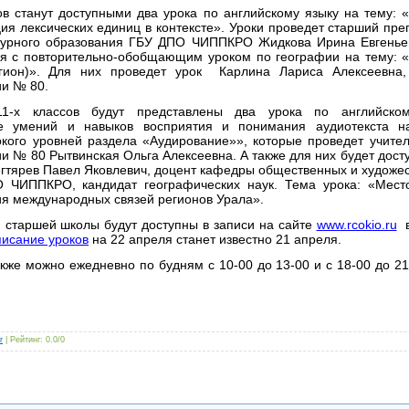
в станут доступными два урока по английскому языку на тему: «
ия лексических единиц в контексте». Уроки проведет старший пр
турного образования ГБУ ДПО ЧИППКРО Жидкова Ирина Евгеньев
ся с повторительно-обобщающим уроком по географии на тему: 
гион)». Для них проведет урок Карлина Лариса Алексеевна,
ии № 80.
11-х классов будут представлены два урока по английско
е умений и навыков восприятия и понимания аудиотекста н
кого уровней раздела «Аудирование»», которые проведет учител
и № 80 Рытвинская Ольга Алексеевна. А также для них будет дост
гтярев Павел Яковлевич, доцент кафедры общественных и художес
 ЧИППКРО, кандидат географических наук. Тема урока: «Мест
ия международных связей регионов Урала».
и старшей школы будут доступны в записи на сайте
www.rcokio.ru
в
исание уроков
на 22 апреля станет известно 21 апреля.
кже можно ежедневно по будням с 10-00 до 13-00 и с 18-00 до 21
r
|
Рейтинг
:
0.0
/
0