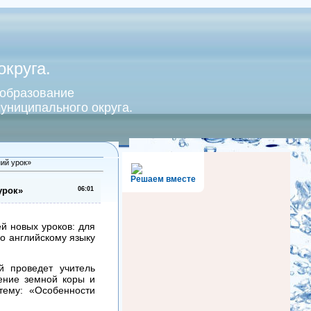
круга.
 образование
униципального округа.
ий урок»
Решаем вместе
урок»
06:01
й новых уроков: для
по английскому языку
й проведет учитель
ение земной коры и
тему: «Особенности