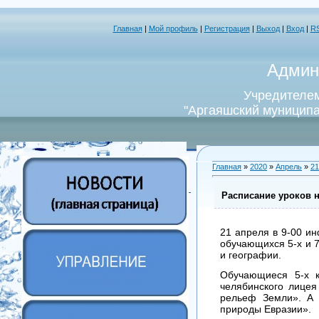
Главная
|
Мой профиль
|
Регистрация
|
Выход
|
Вход
|
R
Админ
Учредителем
"Аргаяшский муниципа
Главная
»
2020
»
Апрель
»
21
Расписание уроков 
21 апреля в 9-00 и
обучающихся 5-х и 7
и географии.
Обучающиеся 5-х к
челябинского лице
рельеф Земли». А 
природы Евразии».