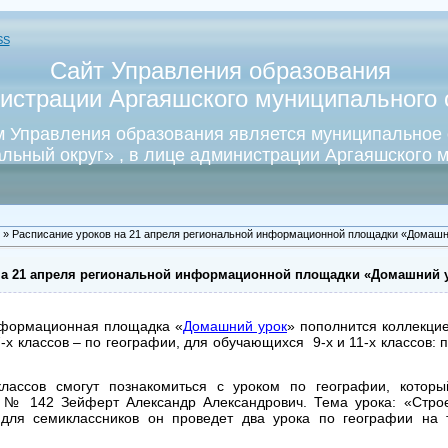
SS
Сайт Управления образования
истрации Аргаяшского муниципального о
 Управления образования является муниципальное
льный округ» , в лице администрации Аргаяшского м
» Расписание уроков на 21 апреля региональной информационной площадки «Домашн
на 21 апреля региональной информационной площадки «Домашний 
нформационная площадка «
Домашний урок
» пополнится коллекцие
-х классов – по географии, для обучающихся 9-х и 11-х классов: 
лассов смогут познакомиться с уроком по географии, которы
я № 142 Зейферт Александр Александрович. Тема урока: «Стро
для семиклассников он проведет два урока по географии на 