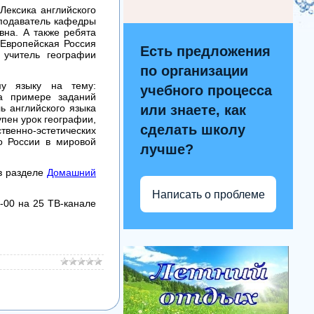
Лексика английского
еподаватель кафедры
на. А также ребята
«Европейская Россия
Есть предложения
 учитель географии
по организации
му языку на тему:
учебного процесса
а примере заданий
ь английского языка
или знаете, как
упен урок географии,
сделать школу
твенно-эстетических
о России в мировой
лучше?
 разделе
Домашний
Написать о проблеме
-00 на 25 ТВ-канале