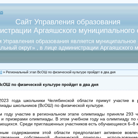
SS
Сайт Управления образования
истрации Аргаяшского муниципального о
 Управления образования является муниципальное
льный округ» , в лице администрации Аргаяшского м
10
» Региональный этап ВсОШ по физической культуре пройдет в два дня
ВсОШ по физической культуре пройдет в два дня
023 года школьники Челябинской области примут участие в 
пиады школьников (ВсОШ) по физической культуре.
м году участие в региональном этапе олимпиады приняли 293 ч
 и призерами олимпиады. В этом учебном году на олимпиаду по 
ающихся. Среди приглашенных участников есть обучающиеся 6–8 к
ным содержанием этой области предполагает активное вовле
ствования собственной физической природы, использование