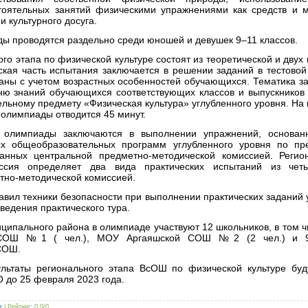
оятельных занятий физическими упражнениями как средств и м
и культурного досуга.
ы проводятся раздельно среди юношей и девушек 9–11 классов.
го этапа по физической культуре состоят из теоретической и двух 
ская часть испытания заключается в решении заданий в тестовой
ны с учетом возрастных особенностей обучающихся. Тематика за
ню знаний обучающихся соответствующих классов и выпускников
льному предмету «Физическая культура» углубленного уровня. На
 олимпиады отводится 45 минут.
ь олимпиады заключаются в выполнении упражнений, основа
х общеобразовательных программ углубленного уровня по пр
танных центральной предметно-методической комиссией. Регио
иссия определяет два вида практических испытаний из чет
тно-методической комиссией.
вил техники безопасности при выполнении практических заданий у
ведения практического тура.
ципального района в олимпиаде участвуют 12 школьников, в том ч
СОШ №1 ( чел.), МОУ Аргаяшской СОШ №2 (2 чел.) и 
 СОШ.
льтаты регионального этапа ВсОШ по физической культуре буд
 до 25 февраля 2023 года.
r
|
Рейтинг
:
0.0
/
0