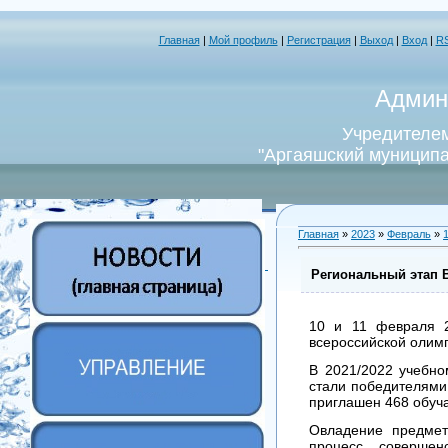
Главная
|
Мой профиль
|
Регистрация
|
Выход
|
Вход
|
R
Админ
Учредителем
"Аргаяшский муниципа
Главная
»
2023
»
Февраль
»
Региональный этап 
10 и 11 февраля 2
всероссийской олим
В 2021/2022 учебно
стали победителями
приглашен 468 обуч
Овладение предмет
процесс совершен