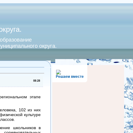
круга.
 образование
униципального округа.
Решаем вместе
08:28
региональном этапе
еловека, 102 из них
физической культуре
лассов.
чение школьников в
 соревновательных