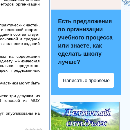
етодов организации
Есть предложения
практических частей.
по организации
 и текстовой форме.
даний соответствует
учебного процесса
 основной и средней
 выполнение заданий
или знаете, как
сделать школу
нных на содержании
едмету «Физическая
лучше?
нальная предметно-
ырех предложенных
Написать о проблеме
частники могут быть
исле три девушки из
9 юношей из МОУ
ут опубликованы на