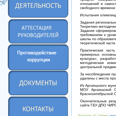
отношений и самост
свободного времени 
Испытания олимпиад
Задания регионально
Теоретико-методиче
Задания сформирова
требованиям к уров
школы по образовате
теоретической части
Практическая част
примерных основны
культура», разрабо
методическая ком
центральной предме
За несоблюдение пра
удалены с места про
Из Аргаяшского муни
МОУ Аргаяшской 
Краснооктябрьской
Окончательные резу
сайте ГБУ ДПО ЧИРО
Просмотров
: 141 |
Добавил
:
amixe