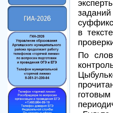
эксперт
заданий
суффикс
в текст
проверк
По слов
контрол
Цыбульк
прочита
готовым
периоди