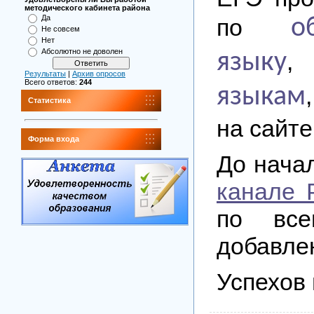
методического кабинета района
Да
по
о
Не совсем
Нет
Абсолютно не доволен
языку
Результаты
|
Архив опросов
Всего ответов:
244
языкам
Статистика
на сайте
Форма входа
До нача
канале 
по все
добавлен
Успехов 