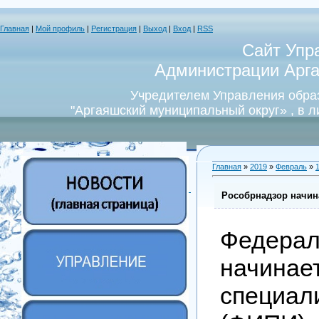
Главная
|
Мой профиль
|
Регистрация
|
Выход
|
Вход
|
RSS
Сайт Упр
Администрации Арга
Учредителем Управления обра
"Аргаяшский муниципальный округ» , в 
Главная
»
2019
»
Февраль
»
Рособрнадзор начин
Федерал
начинае
специал