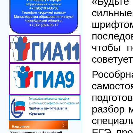
«Будьт
сильны
шрифто
последо
чтобы п
советует
Рособрн
самост
подгото
разбор 
специал
Наш опрос
ЕГЭ про
Удовлетворены ли Вы работой