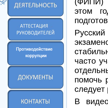
(ФИПИ) 
этом го
подготов
Русский
экзамен
стабиль
часто у
отдельн
помочь 
следует
В видео