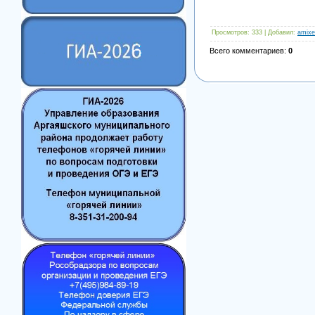
Просмотров
: 333 |
Добавил
:
amixe
Всего комментариев
:
0