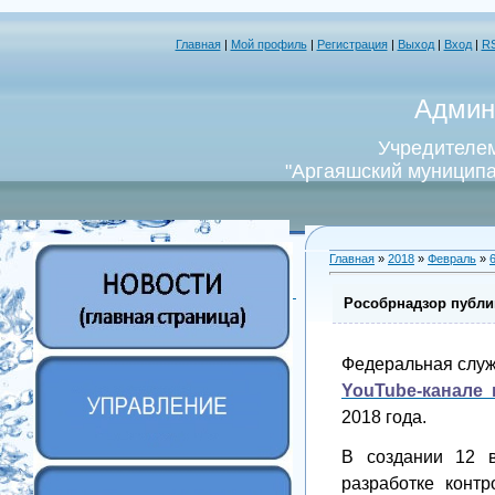
Главная
|
Мой профиль
|
Регистрация
|
Выход
|
Вход
|
R
Админ
Учредителем
"Аргаяшский муниципа
Главная
»
2018
»
Февраль
»
Рособрнадзор публи
Федеральная служ
YouTube-канале
2018 года.
В создании 12 в
разработке конт