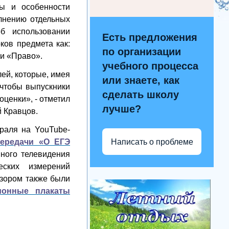
сы и особенности
лнению отдельных
б использовании
Есть предложения
ков предмета как:
по организации
и «Право».
учебного процесса
ей, которые, имея
или знаете, как
 чтобы выпускники
сделать школу
ценки», - отметил
лучше?
 Кравцов.
раля на YouTube-
Написать о проблеме
ередачи «О ЕГЭ
ного телевидения
еских измерений
дзором также были
ионные плакаты