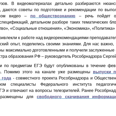
узов. В видеоматериалах детально разбираются нюан
, даются советы по подготовке и рекомендации по выпо
рвом видео –
по обществознанию
– речь пойдет о
спецификаций, детальном разборе таких тематических бло
тво», «Социальные отношения», «Экономика», «Политика» 
привлекли к работе над видеорекомендациями преподавател
ский опыт, поделились своими знаниями. Для нас важно,
ны максимально доготовленными и получили заслуженные о
стра образования РФ – руководитель Рособрнадзора Сергей
ии по предметам ЕГЭ будут опубликованы в течение фев
а. Помимо этого на канале уже размещены
выпуски п
 года
- совместного проекта Рособрнадзора и Обществен
ром специалисты Федерального института педагогич
ГЭ и отвечают на вопросы телезрителей. Ранее Рособрна
и размещены для
свободного скачивания информац