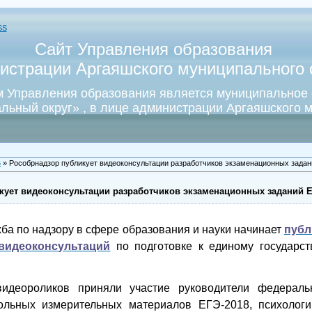
SS
Сайт Управления образования
истрации Аргаяшского муниципального о
 Управления образования является муниципальное
льный округ» , в лице администрации Аргаяшского м
6
» Рособрнадзор публикует видеоконсультации разработчиков экзаменационных задан
кует видеоконсультации разработчиков экзаменационных заданий Е
ба по надзору в сфере образования и науки начинает
публ
 видеоконсультаций
по подготовке к единому государст
идеороликов приняли участие руководители федераль
рольных измерительных материалов ЕГЭ-2018, психологи