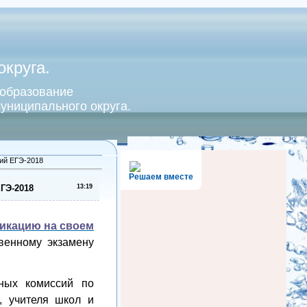
круга.
 образование
униципального округа.
ий ЕГЭ-2018
Решаем вместе
ГЭ-2018
13:19
икацию на своем
венному экзамену
ных комиссий по
, учителя школ и