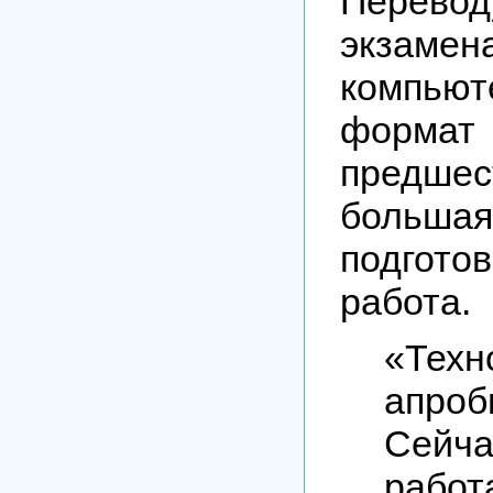
Перево
экз
компьют
формат
предшес
большая
подгото
работа.
«Техн
апроб
Сей
раб