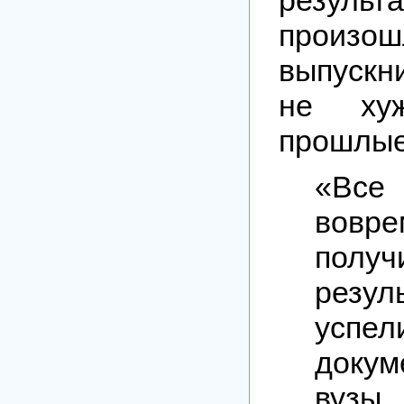
прои
выпускн
не ху
прошлые
«Все 
вовре
получ
резул
успе
док
вуз