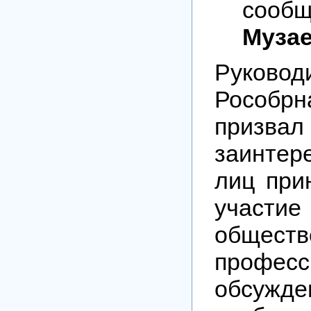
соо
Муза
Руковод
Рособрн
приз
заинтер
лиц при
уча
обществ
професс
обсужде