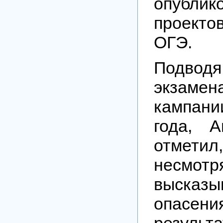
опублик
проект
ОГЭ.
Подво
экзамен
кампан
года, 
отмет
несм
высказы
опасен
резуль