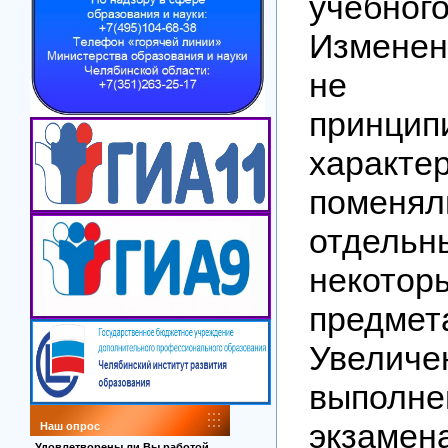
учебн
Изменен
не 
принцип
характер
поменя
отдельн
некотор
предмет
Увели
выполне
экзамен
Наш опрос
Удовлетворены ли Вы работой