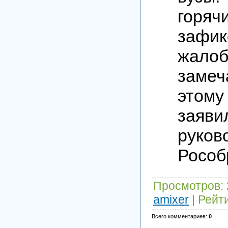
горяч
зафик
жа
заме
этому
заяви
руков
Рособ
Просмотров
:
amixer
|
Рейт
Всего комментариев
:
0