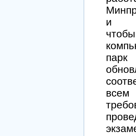
Минп
и ре
чтобы
компь
парк
обн
соотв
всем
требо
прове
экза