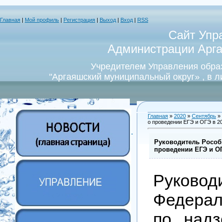
Главная
|
Мой профиль
|
Регистрация
|
Выход
|
Вход
|
RSS
Сайт Упр
Администрации Арга
Учредителем Управления обра
"Аргаяшский муниципальный округ» , в 
Главная
»
2020
»
Сентябрь
»
о проведении ЕГЭ и ОГЭ в 2
Руководитель Рособ
проведении ЕГЭ и ОГ
Руковод
Федера
по над