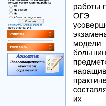
методического кабинета района
работы п
Да
Не совсем
ОГЭ 2
Нет
Абсолютно не доволен
усоверш
Результаты
|
Архив опросов
Всего ответов:
244
экзамен
Статистика
мод
Форма входа
большин
предмет
наращив
практич
состав
их сп