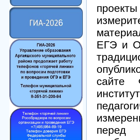
проекты
измерит
матери
ЕГЭ и О
традици
опубл
сайте 
институ
педагоги
измере
перед