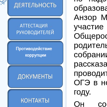
образов
Анзор М
участ
Общерос
родител
собра
рассказ
провод
ОГЭ в н
году.
Он со