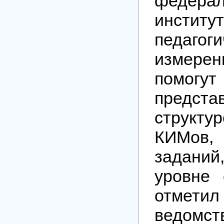
федерал
институ
педагоги
измер
помогу
предс
структ
КИМов,
заданий
уровне 
отме
ведомст