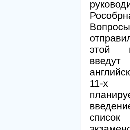
руковод
Рособрн
Вопро
отправи
этой ш
введут
английс
11-х 
плани
введен
список 
экзамен