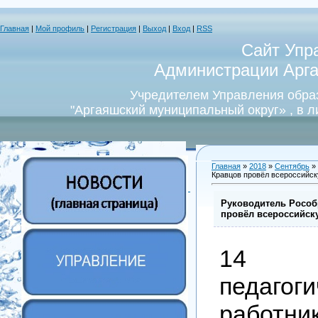
Главная
|
Мой профиль
|
Регистрация
|
Выход
|
Вход
|
RSS
Сайт Упр
Администрации Арга
Учредителем Управления обра
"Аргаяшский муниципальный округ» , в 
Главная
»
2018
»
Сентябрь
»
Кравцов провёл всероссийск
Руководитель Рособ
провёл всероссийск
14 с
п
едагог
работник