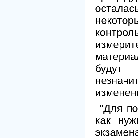
осталас
некотор
контрол
измерит
матери
буду
незначи
изменен
"Для по
как нуж
экзамен