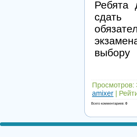
Ребята 
сда
обязате
экзаме
выбору
Просмотров
:
amixer
|
Рейт
Всего комментариев
:
0