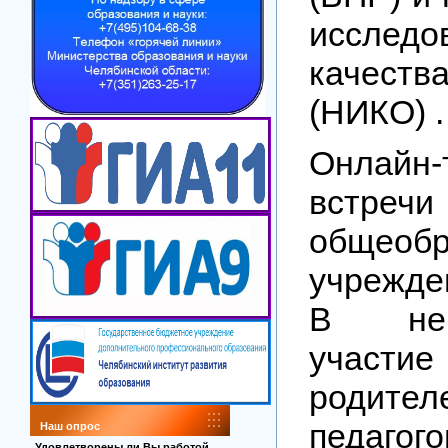
исследо
качеств
(НИКО)
.
Онлайн-
встречи
общеобр
учрежде
В не
учас
родит
педагого
Наш опрос
Удовлетворены ли Вы работой