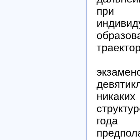
при п
индивид
образов
траектор
Что 
экза
девятик
никаких
структу
го
предпола