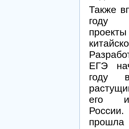
Также в
году о
проект
китайс
Разраб
ЕГЭ на
году 
растущи
его и
Росси
прошла 