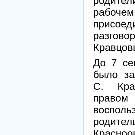
родите
рабо
присое
разго
Кравцов
До 7 се
было за
С. Кра
правом
восполь
родител
Красноо