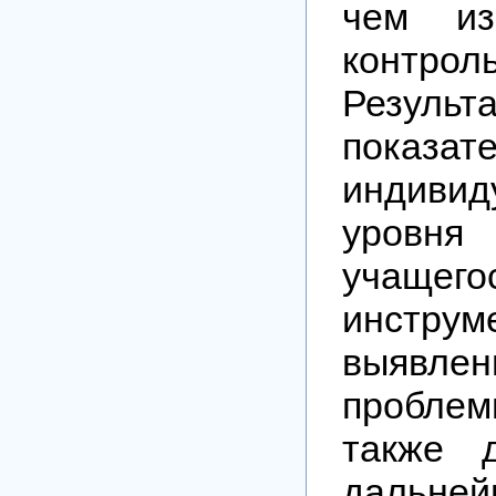
чем из
контрол
Результ
показат
индивид
уровня
учащег
инстр
выявлен
пробле
также 
дальне