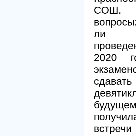
СОШ.
вопрос
ли 
провед
2020 г
экзам
сдавать
девяти
буду
получила
вст