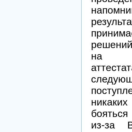
напомн
резуль
принима
решени
на п
аттеста
следую
поступле
никаки
бояться
из-за 