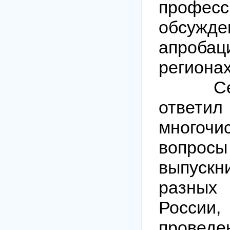
професс
обсу
апроб
регионах
Серге
отв
многочи
вопрос
выпус
разны
России
провед