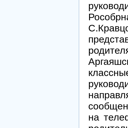
руковод
Рособрн
С.Крав
предста
родите
Аргаяш
классны
руковод
направл
сообщен
на теле