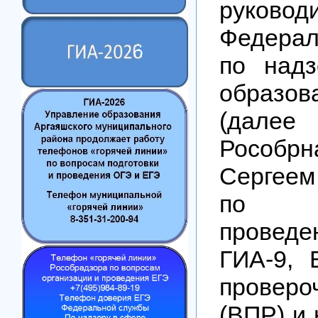
руковод
Федера
по над
образов
(да
Рособрн
Сергее
по в
прове
ГИА-9, 
провер
(ВПР) и