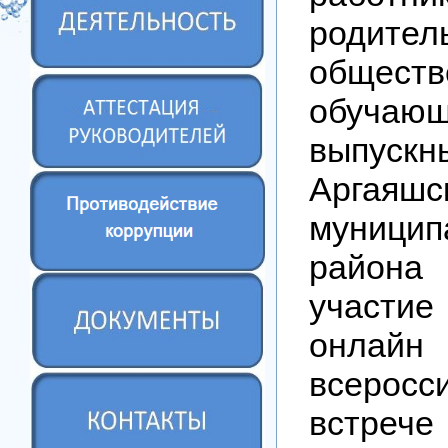
родител
общест
обучающ
выпуск
Аргаяшс
муницип
район
участ
он
всеросс
вст