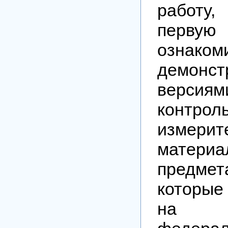
работу
перву
ознак
демонст
версиям
контрол
измерит
мате
предмета
которы
на 