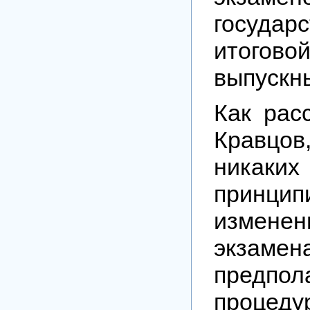
государ
итоговой
выпускны
Как рас
Кравцов
никаких
принцип
изме
экза
предпо
процеду