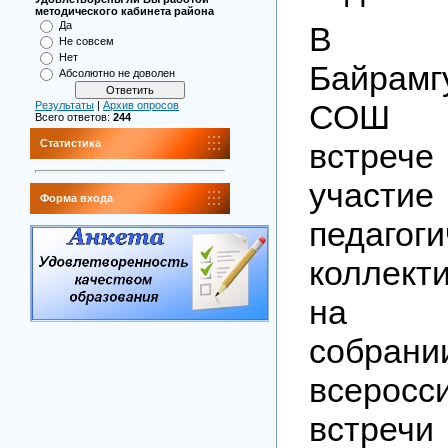
методического кабинета района
Да
В
Не совсем
Нет
Байрамг
Абсолютно не доволен
СОШ 
Результаты
|
Архив опросов
Всего ответов:
244
встре
Статистика
учас
Форма входа
педагоги
коллект
на ро
собран
всеросс
вст