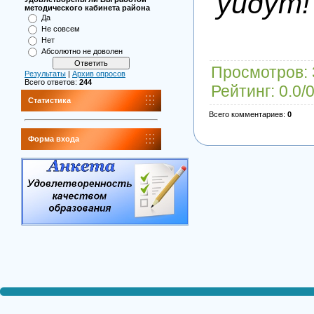
уйдут!
методического кабинета района
Да
Не совсем
Нет
Абсолютно не доволен
Просмотров
:
Результаты
|
Архив опросов
Всего ответов:
244
Рейтинг
:
0.0
/
Статистика
Всего комментариев
:
0
Форма входа