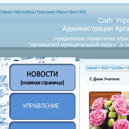
Главная
|
Мой профиль
|
Регистрация
|
Выход
|
Вход
|
RSS
Сайт Упр
Администрации Арга
Учредителем Управления обра
"Аргаяшский муниципальный округ» , в 
Главная
»
2018
»
Октябрь
»
5
С Днем Учителя