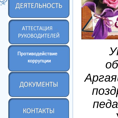
У
о
Аргая
позд
педа