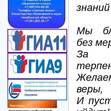
знаний
Мы бл
без ме
За 
терпен
Желае
веры,
И пуст
Наш опрос
Удовлетворены ли Вы работой