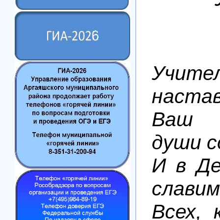
Учите
настав
Ваш 
души с
И в Д
славим
Всех,