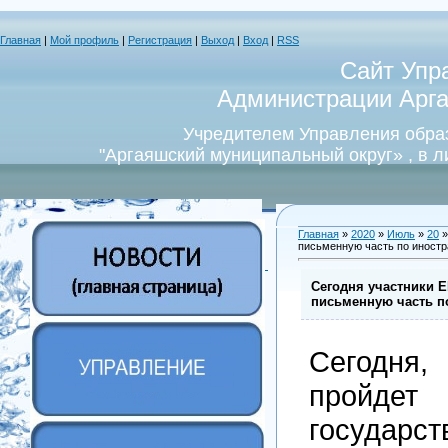
Главная
|
Мой профиль
|
Регистрация
|
Выход
|
Вход
|
RSS
Сайт Упр
Администрации Арга
Учредителем Управления обра
"Аргаяшский муниципальный округ» , в 
Главная
»
2020
»
Июль
»
20
»
письменную часть по иност
Сегодня участники 
письменную часть п
Сегодн
пройд
государс