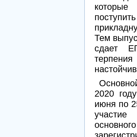
которые
поступ
прикладн
Тем выпус
сдает Е
тер
настойчив
Основной
2020 год
июня по 2
участие
основн
зарегист