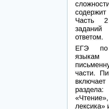
сложно
содержи
Часть 
заданий 
ответом.
ЕГЭ по
языка
письмен
части. П
включает
раздела:
«Чтение»
лексика» 