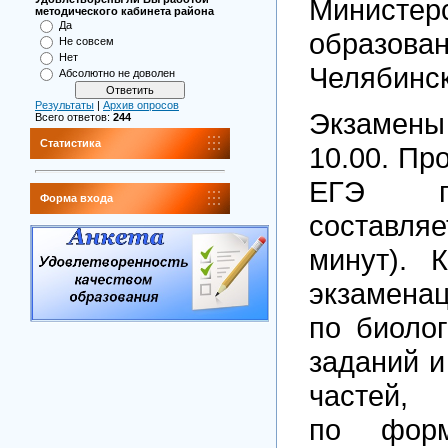
Министер
методического кабинета района
Да
образов
Не совсем
Нет
Челябинск
Абсолютно не доволен
Результаты
|
Архив опросов
Экзамен
Всего ответов:
244
Статистика
10.00. Пр
ЕГЭ п
Форма входа
составляе
минут). 
экзамена
по биоло
заданий и
частей, 
по фор