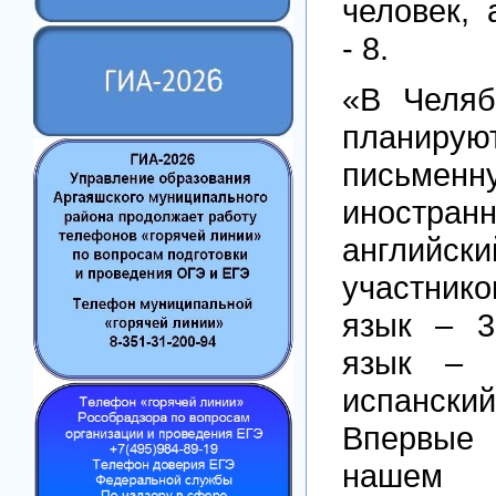
человек, 
- 8.
«В Челяб
планир
письме
иностра
английск
участни
язык – 3
язык – 2
испанск
Впервые 
нашем