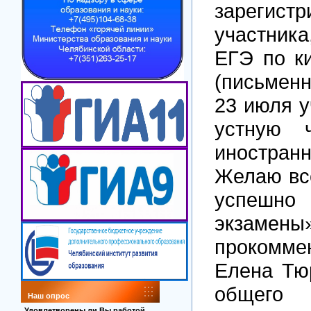
зарегис
участника
ЕГЭ по к
(письменн
23 июля у
устную 
иностра
Желаю вс
успеш
экза
прокомме
Елена Тю
общего
Наш опрос
Удовлетворены ли Вы работой