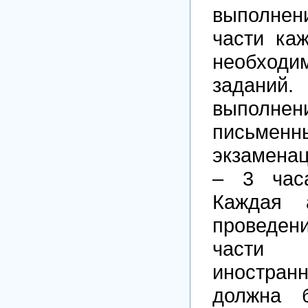
выполнен
части ка
необходи
задан
выполн
письмен
экзамена
– 3 часа
Каждая 
проведен
част
иностр
должна 