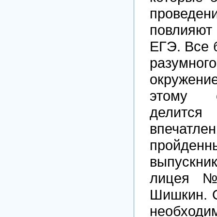
проведени
повлияют
ЕГЭ. Все 
разумн
окружени
этому 
делит
впеча
пройден
выпускн
лицея 
Шишкин. 
необходи