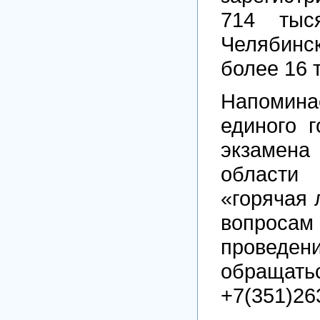
714 тыс
Челябинс
более 16 
Напоминае
единого г
экзамена
област
«горячая 
вопросам
проведе
обращать
+7(351)263