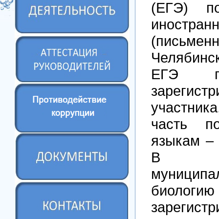
(ЕГЭ) п
иностр
(письмен
Челябинс
ЕГЭ п
зарегистр
участника
часть п
языкам – 
В Ар
муниципа
биологию
зарегис