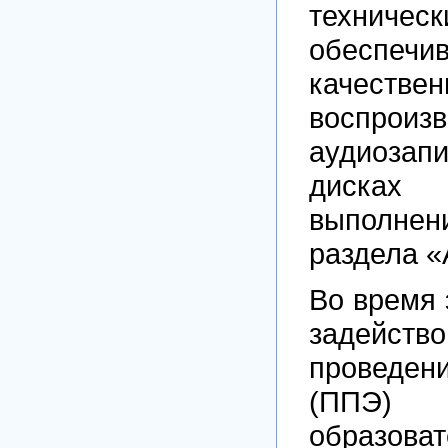
техничес
обеспечи
качествен
воспроиз
аудиозапи
диска
выполн
раздела «
Во время 
задейство
проведе
(ППЭ)
образова