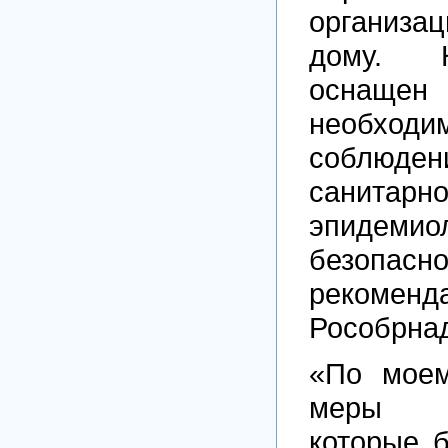
организа
дому. 
оснащен 
необх
соблю
санитарно
эпидемио
безопасн
рекоменд
Рособрнад
«По моем
меры б
которые 