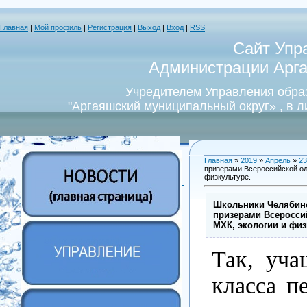
Главная
|
Мой профиль
|
Регистрация
|
Выход
|
Вход
|
RSS
Сайт Упр
Администрации Арга
Учредителем Управления обра
"Аргаяшский муниципальный округ» , в 
Главная
»
2019
»
Апрель
»
23
призерами Всероссийской ол
физкультуре.
Школьники Челябинс
призерами Всеросси
МХК, экологии и физ
Так, уча
класса п