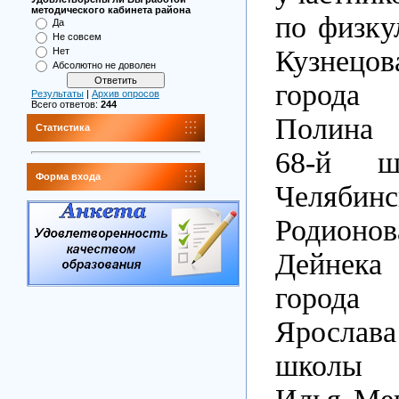
методического кабинета района
по физку
Да
Не совсем
Кузнецов
Нет
Абсолютно не доволен
города
Результаты
|
Архив опросов
Всего ответов:
244
Полина
Статистика
68-й ш
Форма входа
Челяб
Родионов
Дейнека
города
Ярослава
школы 