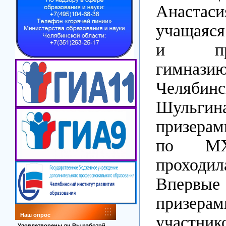
Анастас
учащаяся
и пред
гимнази
Челябин
Шульг
призера
по МХ
проходил
Вперв
призера
Наш опрос
участни
Удовлетворены ли Вы работой