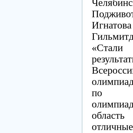
Челяби
Поджив
Игнато
Гильмитд
«Стал
результа
Всеросси
олимпиа
по 
олимпи
област
отличные