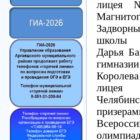
лицея 
Магнитог
Задвор
школы 
Дарья Ба
гимнази
Короле
лице
Челяби
призерам
Всеросси
олимпиад