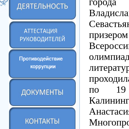
города
Владисла
Севаст
призером
Всеросси
олим
литерат
проходил
по 19
Калининг
Анастас
Многопр