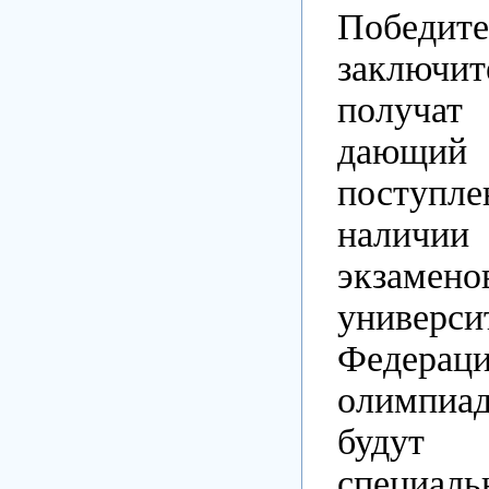
Победит
заключит
получ
дающ
посту
наличии 
экзаме
универси
Федерац
олимпи
будут 
специал