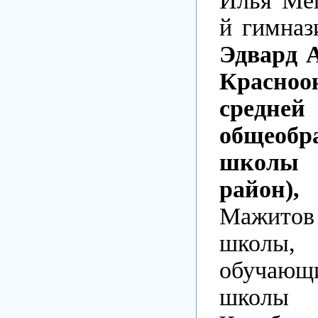
Илья Мещ
й гимназ
Эдвард А
Красноо
средней
общеобр
школы 
район),
Мажито
школы
обучаю
школ