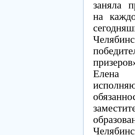
заняла п
на кажд
сегодн
Челябинс
победи
призеро
Елена
исполня
обязанн
замести
образов
Челябинс