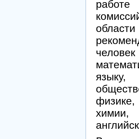
работе
комисси
обла
рекоме
чел
математ
языку,
обществ
физике
химии, 
английск