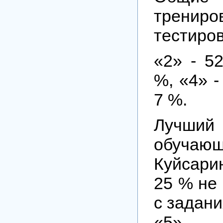
трениро
тестиров
«2» - 52
%, «4» -
7 %.
Лучший
обуча
Куйсар
25 % не
с задани
«5» по