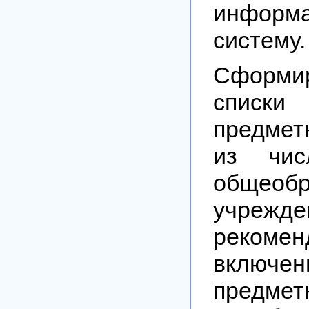
информ
систему.
Сформи
спис
предмет
из чис
общеобр
учрежде
рекоме
включе
предмет