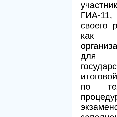
участн
ГИА-11
своего 
ка
организ
для у
государ
итогово
по те
процеду
экзамен
заполн