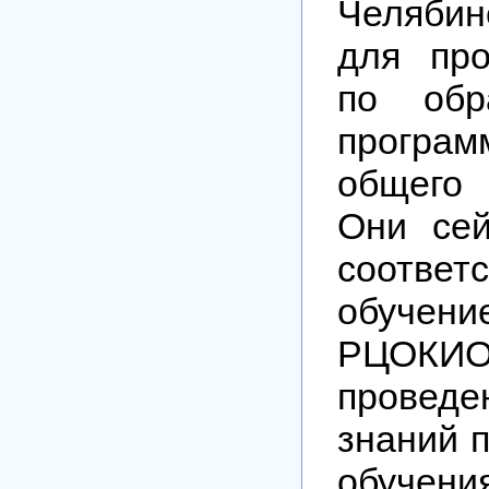
Челябин
для пр
по обр
програм
общего 
Они сей
соответ
обучен
РЦОК
проведе
знаний 
обучени