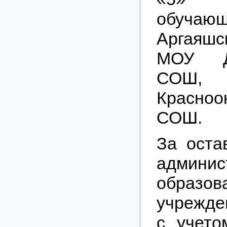
обуча
Аргаяшс
МОУ Де
СОШ
Красноо
СОШ.
За оста
админис
образов
учрежде
с учето