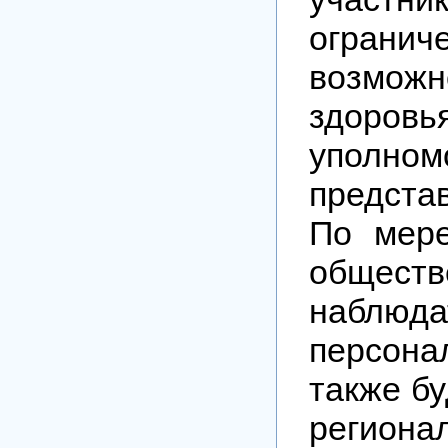
огранич
возможн
здоровья
уполном
предста
По мере
обществ
наблю
персона
также бу
региона