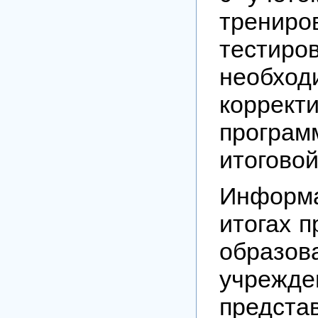
трениро
тестиро
необход
коррект
программ
итоговой
Инфо
итогах 
образов
учрежде
предста