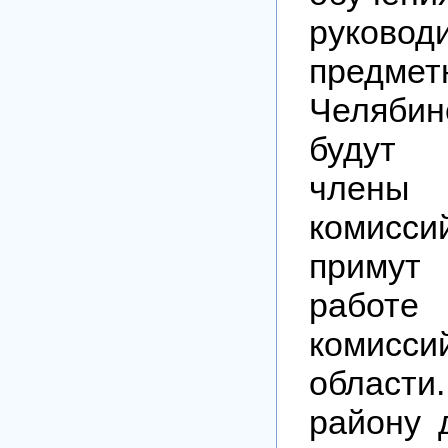
руковод
предмет
Челябин
будут 
члены 
комисс
примут
работе
комисси
област
району 