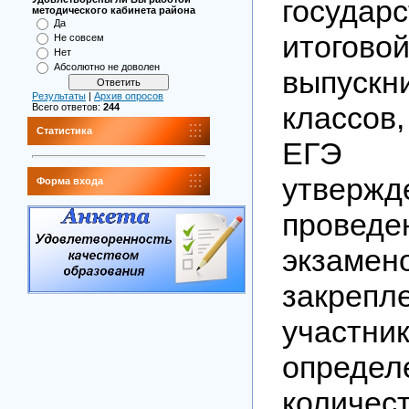
государ
методического кабинета района
Да
итогово
Не совсем
Нет
Абсолютно не доволен
выпускн
Результаты
|
Архив опросов
классов,
Всего ответов:
244
Статистика
ЕГЭ
утверж
Форма входа
проведе
экзамен
закрепл
участн
определ
количес