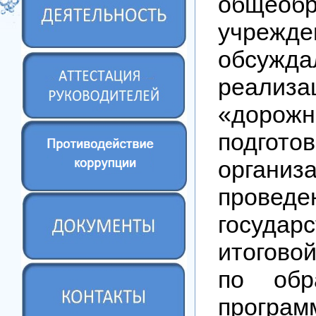
общеобр
учрежде
обсужд
реализа
«дорож
подготов
орга
проведе
государ
итогово
по обр
програм