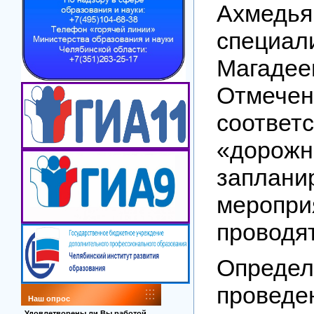
Ахмедь
специ
Магад
Отмеч
соотв
«дорож
заплани
меропри
проводят
Опреде
проведе
Наш опрос
Удовлетворены ли Вы работой