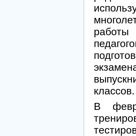
использ
многол
работы
педа
подг
экзамен
выпуск
классов.
В февр
трениро
тестиро