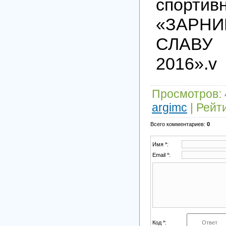
спорт
«ЗАР
СЛАВУ
2016».v
Просмотров
:
argimc
|
Рейт
Всего комментариев
:
0
Имя *:
Email *:
Код *: