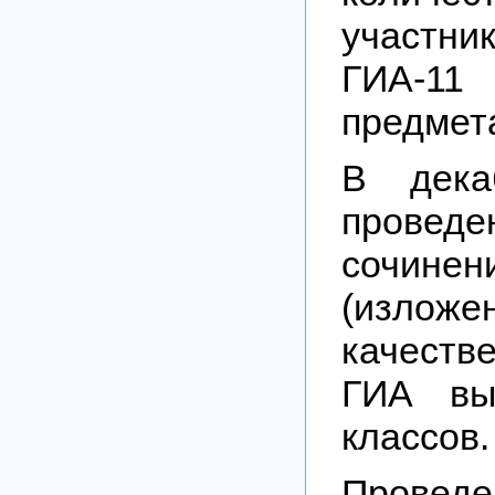
участн
ГИА-1
предмет
В дека
провед
сочинен
(изл
качест
ГИА вы
классов.
Провед