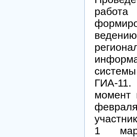
раб
форми
ведению
региона
информ
систе
ГИА-11
момент 
февраля
участник
1 ма