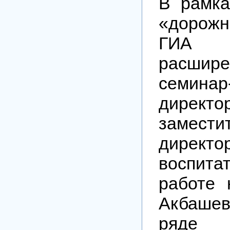
В рамка
«дорожн
ГИА
расшир
семинар
дирек
замести
директор
воспита
работе
Акбаше
ряде