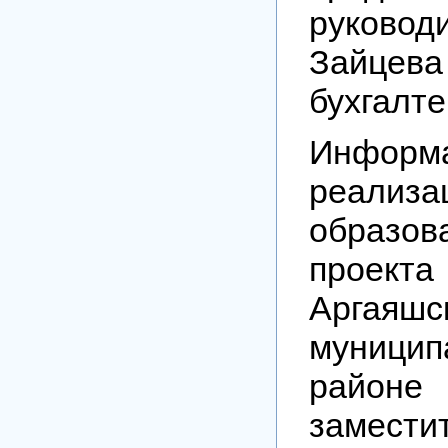
руково
Зайцева 
бухгалте
Информ
реализа
образов
проект
Аргаяшс
муницип
район
замести