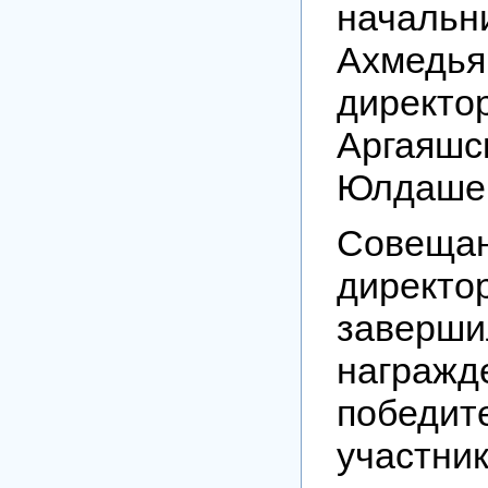
начал
Ахмедь
дире
Аргаяш
Юлдашев
Совеща
дирек
заверши
награжд
побе
участни