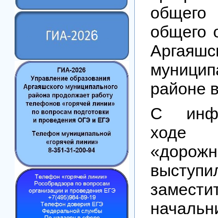
общего
общего 
Аргаяшс
муницип
районе в
С инф
ходе 
«дорож
выступи
замести
начал