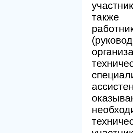
участни
также 
работ
(руковод
организа
техниче
специал
ассист
оказыв
необход
технич
участн