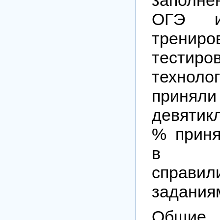
ОГЭ 
трениро
тести
техно
приняли
девятикл
% приня
в тес
спра
задания
Общие 