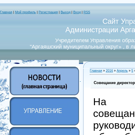
Главная
|
Мой профиль
|
Регистрация
|
Выход
|
Вход
|
RSS
Сайт Упр
Администрации Арга
Учредителем Управления обра
"Аргаяшский муниципальный округ» , в 
Главная
»
2016
»
Апрель
»
5
»
Совещание директо
На о
совещан
руковод