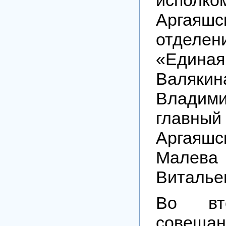
Аргаяшс
отде
«Един
Валяк
Владими
глав
Аргая
Малев
Виталье
Во вт
совещан