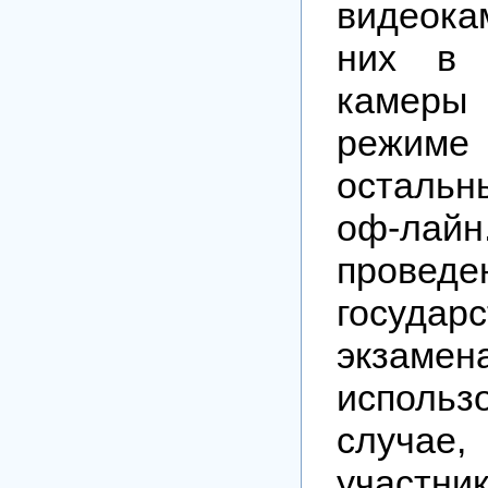
видеок
них в 
камеры
режиме
остальн
оф-лайн
проведе
государс
экзам
исполь
случа
участн