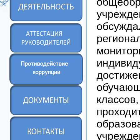
общеобр
учрежде
обсужда
региона
монитор
индивид
достиже
обуча
классо
проход
образов
учрежде