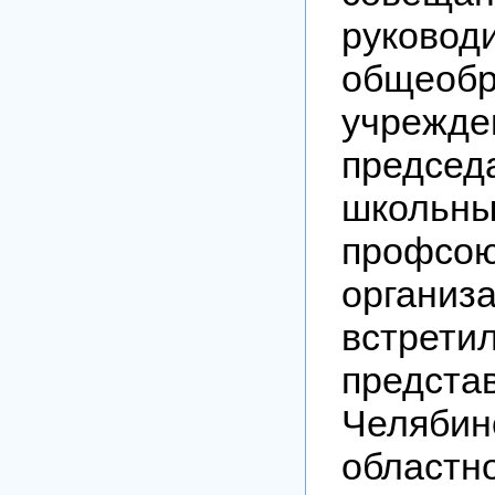
руковод
общеобр
учрежде
председ
школьны
профсо
организ
встр
предста
Челябин
областн