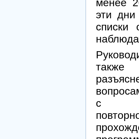
менее 2
эти дни
списки 
наблюда
Руково
также
разъя
вопроса
с орг
повторн
прохож