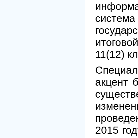
информа
систем
государ
итоговой
11(12) к
Специа
акцент 
существ
изменен
провед
2015 год