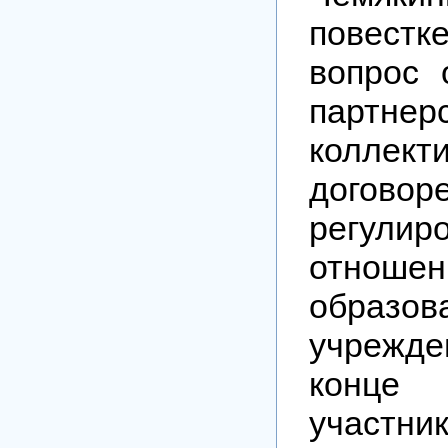
повест
вопрос 
партнерс
коллект
договоре
регулир
отно
образов
учрежде
конце
участн