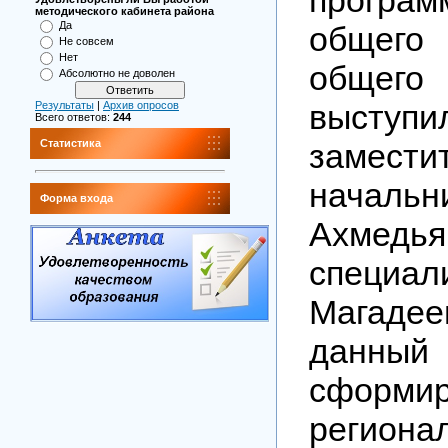
методического кабинета района
Да
общего
Не совсем
Нет
общего
Абсолютно не доволен
выступи
Результаты
|
Архив опросов
Всего ответов:
244
замести
Статистика
начал
Форма входа
Ахмедь
специ
Магаде
данн
сформир
региона