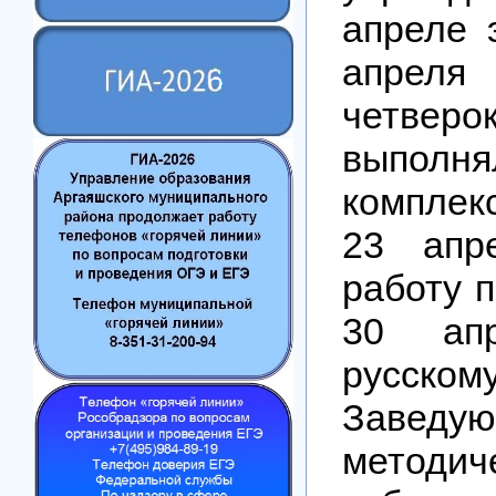
апреле э
апреля
четверо
выполня
комплек
23 апр
работу п
30 ап
русск
Заведу
методич