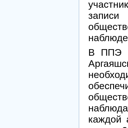
участ
записи 
обществ
наблюде
В ППЭ 
Аргаяш
необход
обеспе
обществ
наблю
каждой 