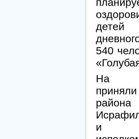
планиру
оздор
детей
дневног
540 чел
«Голубая
На с
приняли 
район
Исрафи
и рук
исполко