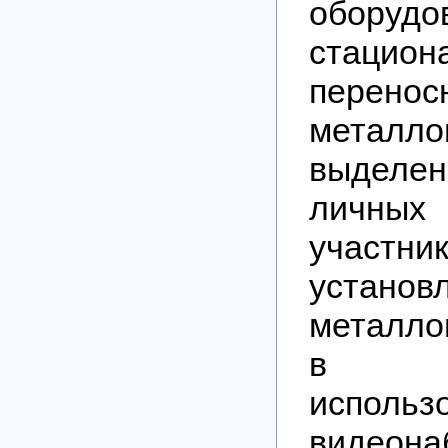
оборуд
стацио
перенос
металло
выделен
личн
участн
установ
металлои
в ау
использ
видеон