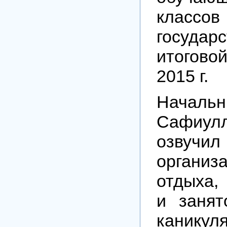
кла
государ
итоговой
2015 г.
Нача
Сафиу
озвуч
организ
отдыха,
и занят
каникул