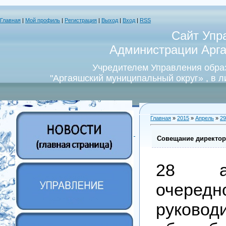
Главная
|
Мой профиль
|
Регистрация
|
Выход
|
Вход
|
RSS
Сайт Упр
Администрации Арга
Учредителем Управления обра
"Аргаяшский муниципальный округ» , в 
Главная
»
2015
»
Апрель
»
29
Совещание директор
28 а
очередн
руковод