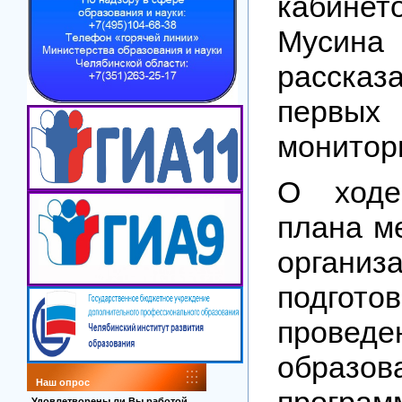
каби
Муси
рассказ
первых
монитор
О ходе
плана м
организ
подг
провед
образов
Наш опрос
програм
Удовлетворены ли Вы работой