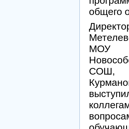
програм
общего 
Дире
Метеле
МОУ
Новособ
СОШ
Курман
высту
колл
вопроса
обучаю