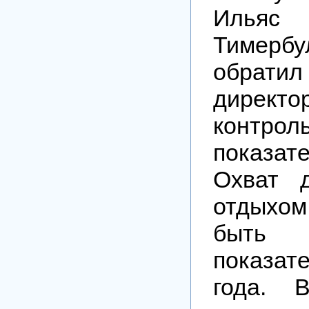
Ильяс
Тимербу
обрати
директ
контрол
показате
Охват 
отдыхо
быт
показа
года. 