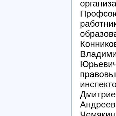
организ
Профсо
работни
образов
Коннико
Владим
Юрьеви
правовы
инспект
Дмитри
Андреев
Чемя