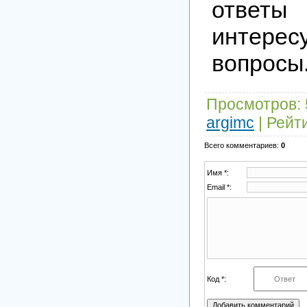
отв
интер
вопросы
Просмотров
:
argimc
|
Рейт
Всего комментариев
:
0
Имя *:
Email *:
Код *: