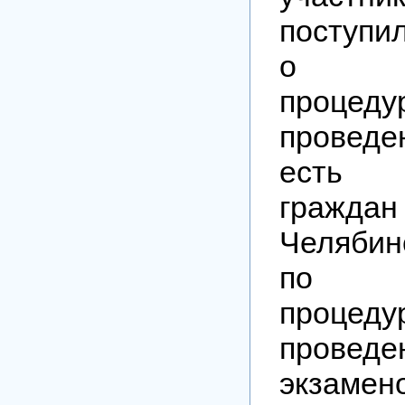
поступи
о на
процеду
проведе
есть 
граж
Челябин
по н
процеду
проведе
экзам