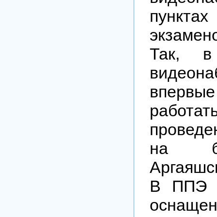
пункта
экзамено
Так, в
видеона
впер
работа
проведе
на б
Аргаяшс
В ППЭ 
оснаще