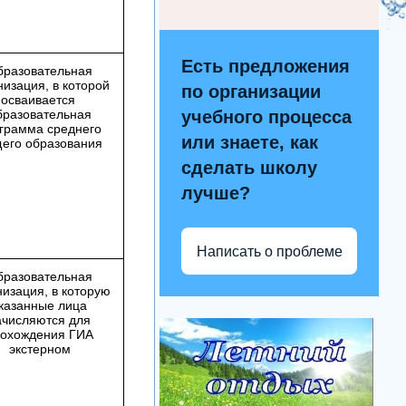
Есть предложения
бразовательная
низация, в которой
по организации
осваивается
бразовательная
учебного процесса
грамма среднего
или знаете, как
его образования
сделать школу
лучше?
Написать о проблеме
бразовательная
низация, в которую
казанные лица
ачисляются для
охождения ГИА
экстерном