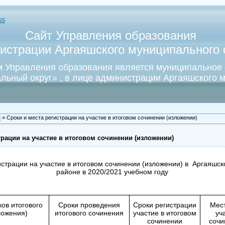
SS
Сайт Управления образования
истрации Аргаяшского муниципального о
 Управления образования является муниципальное
льный округ» , в лице администрации Аргаяшского м
8
» Сроки и места регистрации на участие в итоговом сочинении (изложении)
трации на участие в итоговом сочинении (изложении)
истрации на участие в итоговом сочинении (изложении) в Аргаяш
районе в 2020/2021 учебном году
ков итогового
Сроки проведения
Сроки регистрации
Мест
ложения)
итогового сочинения
участие в итоговом
уч
сочинении
сочи