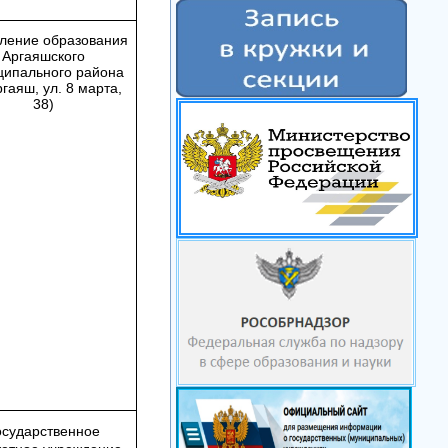
ление образования
Аргаяшского
ципального района
ргаяш, ул. 8 марта,
38)
осударственное