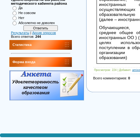
методического кабинета района
иностранных ор
Да
осуществляющих
Не совсем
образовательную 
Нет
(далее – иностран
Абсолютно не доволен
Обучающиеся, 
среднее общее об
Результаты
|
Архив опросов
Всего ответов:
244
иностранных ОО ) 
целях использ
Статистика
поступлении в обр
организации
образования)
Форма входа
Просмотров
: 224 |
Добавил
:
amixe
Всего комментариев
:
0