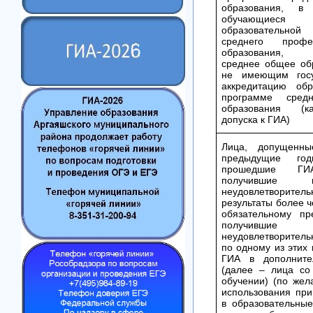
образования, в
обучающи
образовательно
среднего профес
образования, 
среднее общее об
не имеющим госу
аккредитацию обр
программе сред
образования (к
допуска к ГИА)
Лица, допущенн
предыдущие го
прошедшие 
получившие
неудовлетворител
результаты более 
обязательному пр
получившие 
неудовлетворитель
по одному из этих
ГИА в дополните
(далее – лица со
обучении) (по жел
использования при
в образовательные