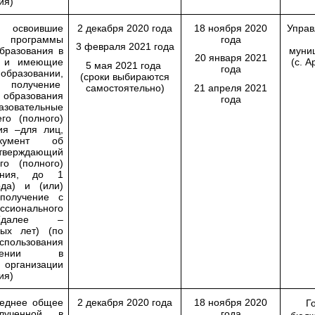
ия)
воившие
2 декабря 2020 года
18 ноября 2020
Управ
е программы
года
3 февраля 2021 года
бразования в
муни
20 января 2021
ы и имеющие
(с. А
5 мая 2021 года
года
разовании,
(сроки выбираются
 получение
самостоятельно)
21 апреля 2021
образования
года
вательные
го (полного)
ия –для лиц,
кумент об
тверждающий
го (полного)
ания, до 1
да) и (или)
получение с
сионального
 (далее –
ых лет) (по
спользования
лении в
организации
ия)
еднее общее
2 декабря 2020 года
18 ноября 2020
Г
олученной в
года