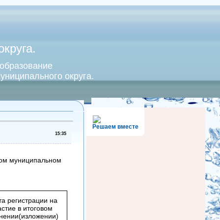
круга.
 образование
униципального округа.
Решаем вместе
15:35
ском муниципальном
а регистрации на
астие в итоговом
нении(изложении)