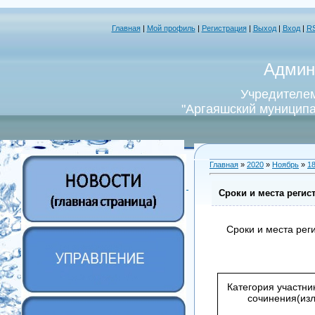
Главная
|
Мой профиль
|
Регистрация
|
Выход
|
Вход
|
R
Админ
Учредителем
"Аргаяшский муниципа
Главная
»
2020
»
Ноябрь
»
1
Сроки и места регис
Сроки и места рег
Категория участни
сочинения(из