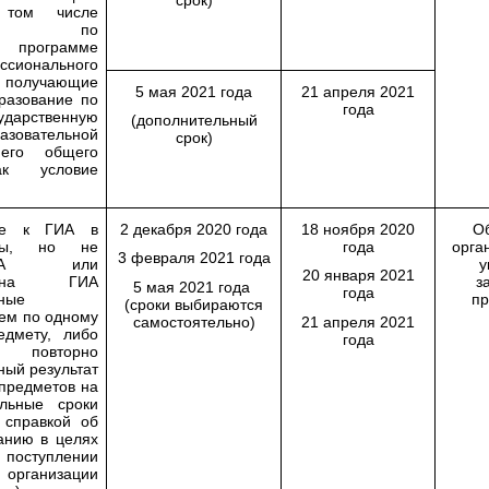
срок)
 том числе
еся по
й программе
сионального
получающие
5 мая 2021 года
21 апреля 2021
разование по
года
дарственную
(дополнительный
азовательной
срок)
него общего
ак условие
ые к ГИА в
2 декабря 2020 года
18 ноября 2020
О
ды, но не
года
орга
3 февраля 2021 года
ГИА или
у
20 января 2021
 на ГИА
з
5 мая 2021 года
года
ьные
пр
(сроки выбираются
чем по одному
самостоятельно)
21 апреля 2021
едмету, либо
года
повторно
ный результат
 предметов на
льные сроки
 справкой об
анию в целях
 поступлении
 организации