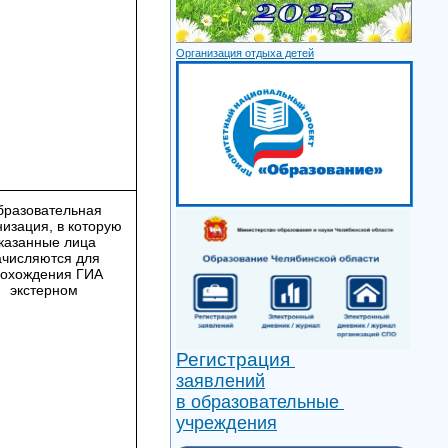
Организация отдыха детей
бразовательная
низация, в которую
казанные лица
ачисляются для
охождения ГИА
экстерном
Регистрация
заявлений
в образовательные
учреждения