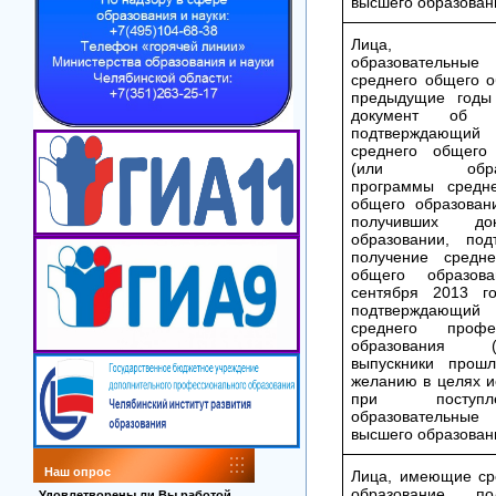
высшего образован
Лица, ос
образовательны
среднего общего о
предыдущие год
документ об об
подтверждающий
среднего общего 
(или образо
программы средне
общего образован
получивших до
образовании, под
получение средне
общего образов
сентября 2013 го
подтверждающий 
среднего профес
образования
выпускники прошл
желанию в целях и
при поступ
образовательные 
высшего образован
Наш опрос
Лица, имеющие ср
образование, п
Удовлетворены ли Вы работой