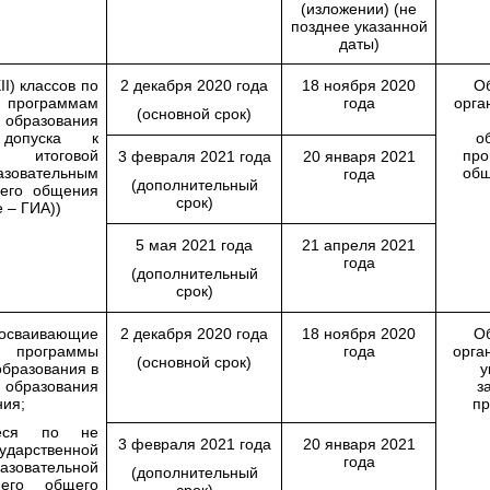
(изложении) (не
позднее указанной
даты)
I) классов по
2 декабря 2020 года
18 ноября 2020
О
 программам
года
орга
(основной срок)
образования
допуска к
о
й итоговой
про
3 февраля 2021 года
20 января 2021
азовательным
общ
года
(дополнительный
его общения
срок)
 – ГИА))
5 мая 2021 года
21 апреля 2021
года
(дополнительный
срок)
ивающие
2 декабря 2020 года
18 ноября 2020
О
е программы
года
орга
(основной срок)
образования в
у
образования
з
ия;
пр
иеся по не
3 февраля 2021 года
20 января 2021
арственной
года
азовательной
(дополнительный
него общего