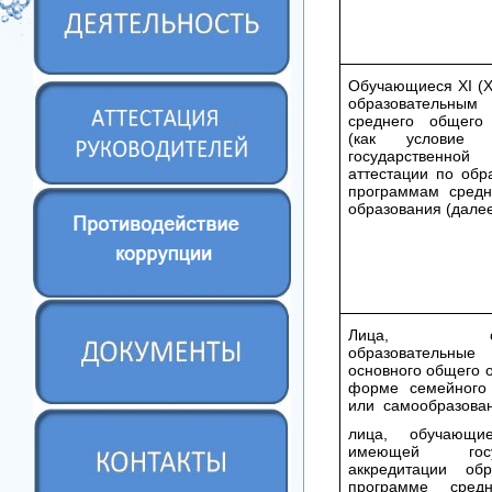
Обучающиеся XI (XI
образовательным
среднего общего 
(как условие 
государственно
аттестации по обр
программам средн
образования (далее
Лица, осва
образовательны
основного общего 
форме семейного 
или самообразован
лица, обучающ
имеющей госуд
аккредитации обр
программе сред