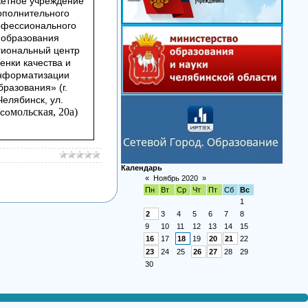
етное учреждение
ополнительного
офессионального
образования
гиональный центр
енки качества и
нформатизации
бразования» (г.
Челябинск, ул.
мольская, 20а)
со
Календарь
«
Ноябрь 2020
»
Пн
Вт
Ср
Чт
Пт
Сб
Вс
1
2
3
4
5
6
7
8
9
10
11
12
13
14
15
16
17
18
19
20
21
22
23
24
25
26
27
28
29
30