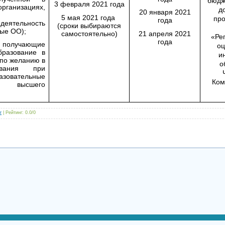
бюдж
3 февраля 2021 года
ганизациях,
д
20 января 2021
5 мая 2021 года
пр
года
деятельность
(сроки выбираются
ные ОО);
самостоятельно)
21 апреля 2021
«Ре
года
получающие
оц
разование в
и
(по желанию в
о
ования при
азовательные
Ком
 высшего
r
|
Рейтинг
:
0.0
/
0