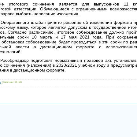
ие итогового сочинения является для выпускников 11 к
оговой аттестации. Обучающиеся с ограниченными возможностя
 вправе выбрать написание изложения.
 Оперативного штаба принято решение об изменении формата пр
сскому языку, которое является допуском к государственной итог
сов. Согласно расписанию, итоговое собеседование должно про
ельные сроки 10 марта и 17 мая 2021 года. При сохранени
 обстановки собеседование будет проводиться в эти сроки по р
ельной власти в дистанционном формате с использовани
хнологий.
особрнадзор подготовят нормативный правовой акт, устанавли
го сочинения (изложения) в 2020/2021 учебном году и предусмат
вания в дистанционном формате.
r
|
Рейтинг
:
0.0
/
0