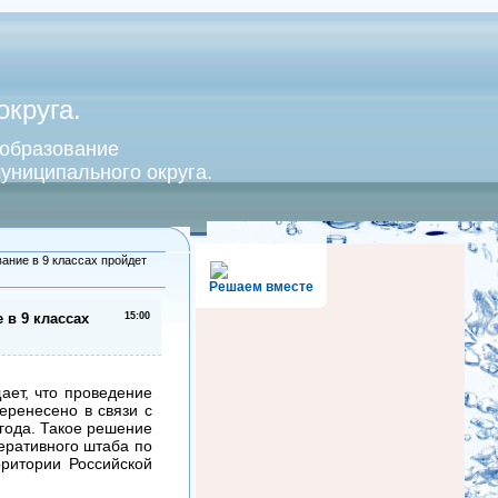
круга.
 образование
униципального округа.
ание в 9 классах пройдет
Решаем вместе
 в 9 классах
15:00
ает, что проведение
еренесено в связи с
года. Такое решение
еративного штаба по
ритории Российской