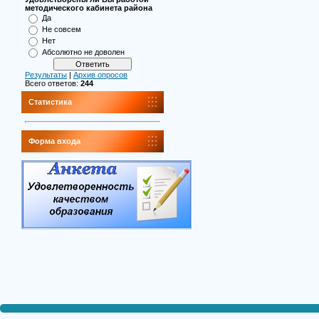
методического кабинета района
Да
Не совсем
Нет
Абсолютно не доволен
Результаты
|
Архив опросов
Всего ответов:
244
Статистика
Форма входа