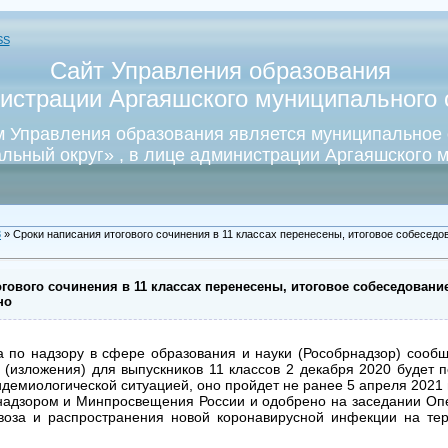
SS
Сайт Управления образования
истрации Аргаяшского муниципального о
 Управления образования является муниципальное
льный округ» , в лице администрации Аргаяшского м
3
» Сроки написания итогового сочинения в 11 классах перенесены, итоговое собеседов
гового сочинения в 11 классах перенесены, итоговое собеседование
но
 по надзору в сфере образования и науки (Рособрнадзор) сообщ
 (изложения) для выпускников 11 классов 2 декабря 2020 будет п
демиологической ситуацией, оно пройдет не ранее 5 апреля 2021 
надзором и Минпросвещения России и одобрено на заседании Оп
оза и распространения новой коронавирусной инфекции на тер