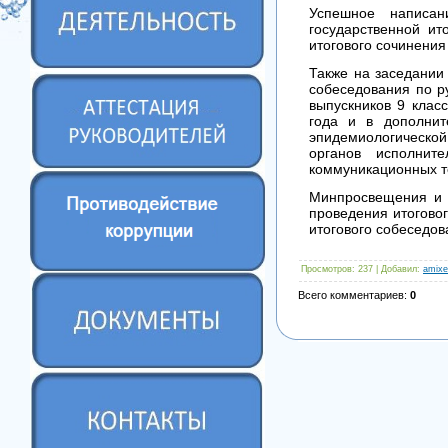
Успешное написан
государственной ит
итогового сочинения
Также на заседании
собеседования по ру
выпускников 9 клас
года и в дополнит
эпидемиологической
органов исполнит
коммуникационных те
Минпросвещения и Р
проведения итогово
итогового собеседо
Просмотров
: 237 |
Добавил
:
amixe
Всего комментариев
:
0