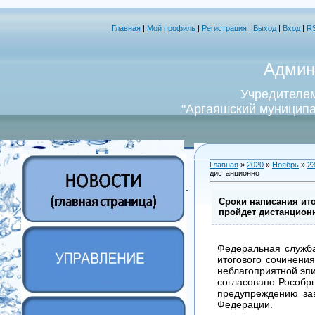
Главная
|
Мой профиль
|
Регистрация
|
Выход
|
Вход
|
R
Админ
Учредителем
"Аргаяшский муниципа
Главная
»
2020
»
Ноябрь
»
2
дистанционно
Сроки написания ито
пройдет дистанцион
Федеральная служба
итогового сочинения
неблагоприятной эпи
согласовано Рособр
предупреждению зав
Федерации.