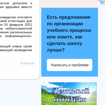
лассов допуском к
ми здоровья вместо
Есть предложения
оведения итогового
овой аттестации для
по организации
йти 10 февраля 2021
и неблагоприятной
учебного процесса
ешению региональных
ем информационно-
или знаете, как
сделать школу
вающий новые сроки
лучше?
ривающий проведение
Написать о проблеме