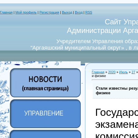
Главная
|
Мой профиль
|
Регистрация
|
Выход
|
Вход
|
RSS
Сайт Упр
Администрации Арга
Учредителем Управления обра
"Аргаяшский муниципальный округ» , в 
Главная
»
2020
»
Июль
»
27
»
и физике
Стали известны резу
физике
Государ
экзамен
комисс