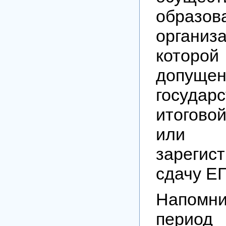
образов
орган
которой
доп
государ
итогово
ил
зареги
сдачу ЕГ
Напом
перио