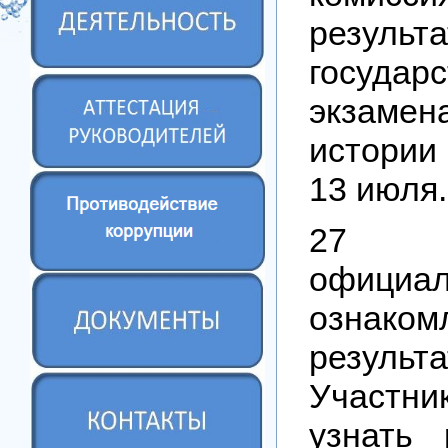
резуль
государс
экзаме
истории
13 июля.
27 
официа
ознак
результа
Участ
узнать 