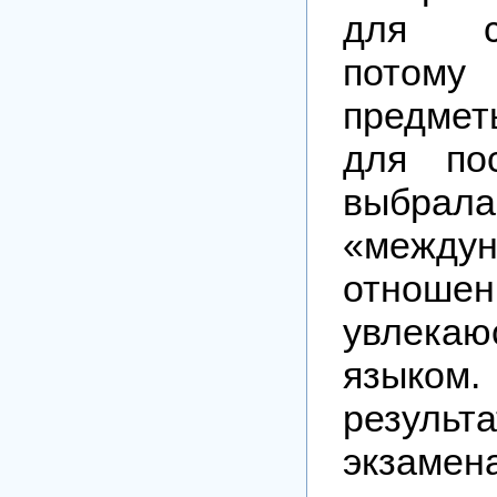
для с
потом
предме
для по
выбрала
«междун
отношен
увлекаю
языком.
резуль
экзамена