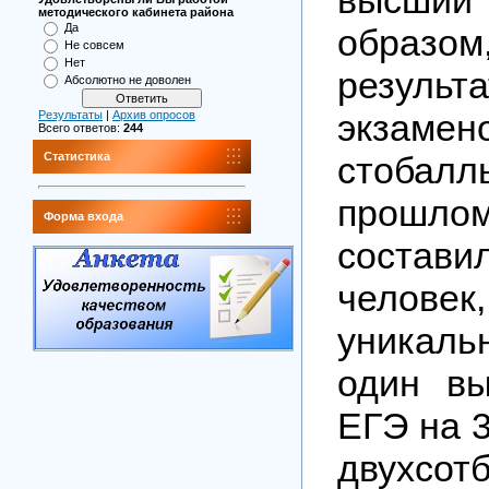
методического кабинета района
Да
обра
Не совсем
Нет
резуль
Абсолютно не доволен
экзам
Результаты
|
Архив опросов
Всего ответов:
244
стобалль
Статистика
прошл
Форма входа
соста
челове
уникал
один вы
ЕГЭ на 3
двухсот