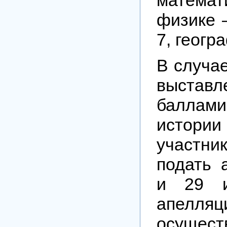
физике –
7, геогр
В случае
выставл
балла
истори
участн
подать 
и 29 и
апелляц
осущес