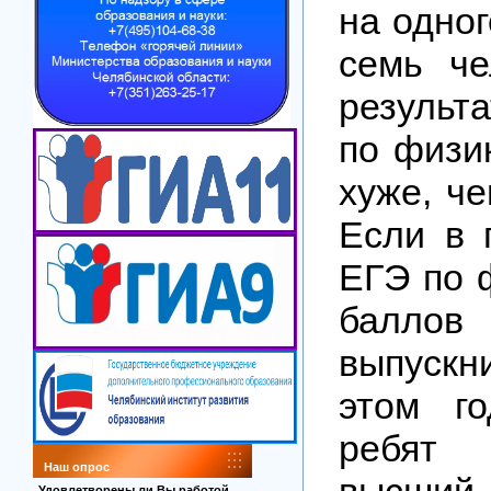
на одног
семь че
результ
по физик
хуже, че
Если в 
ЕГЭ по 
балло
выпуск
этом г
ребят
Наш опрос
высший
Удовлетворены ли Вы работой