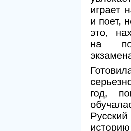
играет 
и поет, 
это, на
на по
экзамен
Готови
серьез
год, п
обучал
Русск
истори