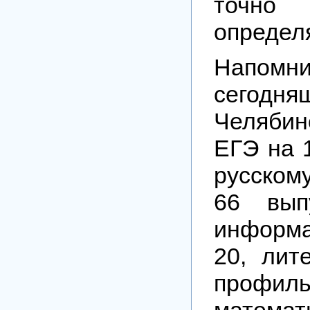
точ
определя
Напо
сегодн
Челябин
ЕГЭ на 
русском
66 вып
информа
20, лит
профиль
матема