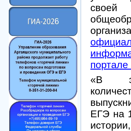
своей
общеобр
органи
официа
информ
портале
«В э
количес
выпускн
ЕГЭ на 
истории