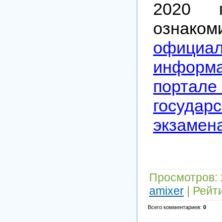
2020 
ознак
официа
информ
порта
государс
экзамена
Просмотров
:
amixer
|
Рейт
Всего комментариев
:
0