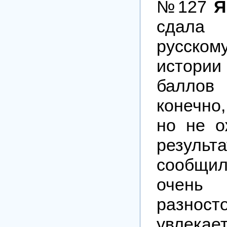
№127
Я
сдал
русско
истор
баллов
конечно
но не о
резул
сообщи
очень
разност
увлекае