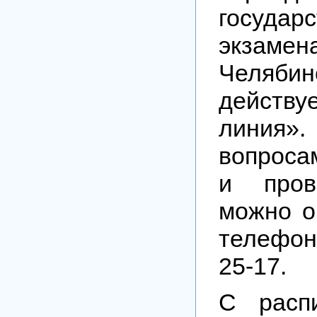
государс
экз
Челябин
действ
линия
вопроса
и пров
можно о
телефон
25-17.
С расп