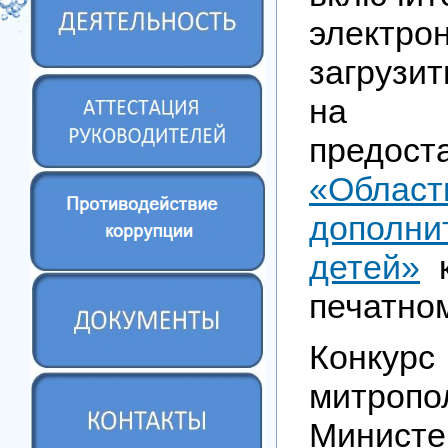
электр
загруз
н
предос
«Обл
дополн
детей»
к
печатном
Конкурс
митро
Минист