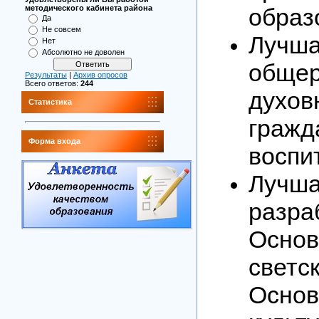
образ
методического кабинета района
Да
Не совсем
Лучш
Нет
Абсолютно не доволен
обще
Результаты
|
Архив опросов
Всего ответов:
244
духо
Статистика
гражд
Форма входа
воспи
Луч
разр
Основ
свет
Основ