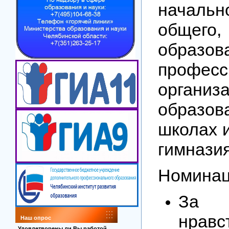
начальн
общег
образ
професс
организ
образов
школах 
гимназия
Номинац
За о
нравс
Наш опрос
Удовлетворены ли Вы работой