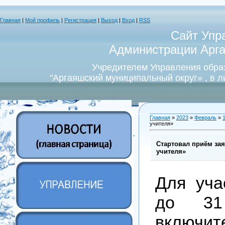
Главная
|
Мой профиль
|
Регистрация
|
Выход
|
Вход
|
RSS
Сайт Упр
Администрации Арга
Учредителем Управления обра
"Аргаяшский муниципальный округ» , в 
Главная
»
2023
»
Февраль
»
учителя»
Стартовал приём зая
учителя»
Для уча
до 31
вклю