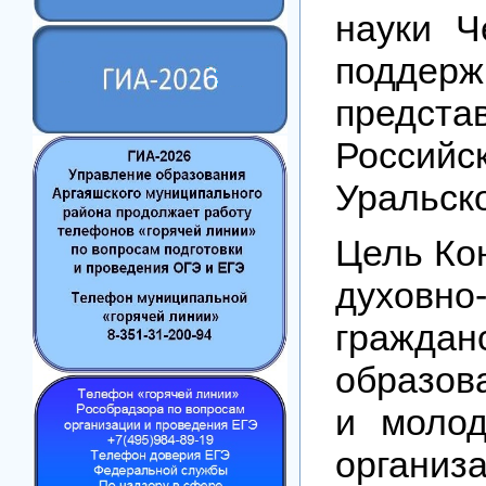
науки Ч
подде
предст
Росси
Уральск
Цель Ко
духов
граждан
образов
и молод
органи