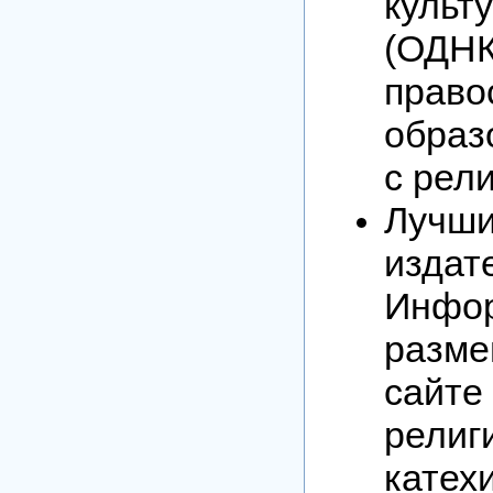
куль
(ОД
прав
образ
с рел
Лучш
издат
Инфо
разм
сайт
религ
катех