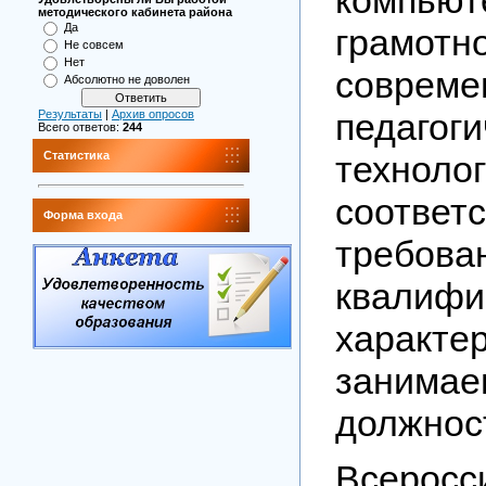
методического кабинета района
Да
грамотно
Не совсем
Нет
совреме
Абсолютно не доволен
педагоги
Результаты
|
Архив опросов
Всего ответов:
244
техн
Статистика
соотв
Форма входа
требова
квалифи
характе
заним
должнос
Всеросс