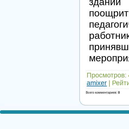
здани
поощрит
педагоги
работник
принявш
меропри
Просмотров
:
amixer
|
Рейт
Всего комментариев
:
0