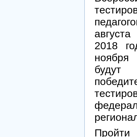
тестиро
педагого
августа
2018 го
ноября
будут 
победит
тести
феде
региона
Пройти 