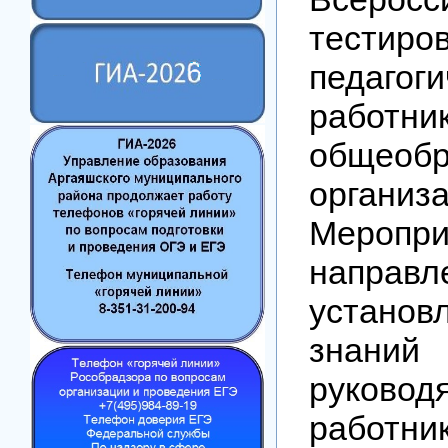
тестиро
педагоги
работни
общеобр
организа
Меропри
напр
установ
знаний
руковод
работни