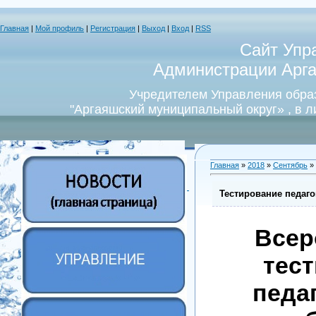
Главная
|
Мой профиль
|
Регистрация
|
Выход
|
Вход
|
RSS
Сайт Упр
Администрации Арга
Учредителем Управления обра
"Аргаяшский муниципальный округ» , в 
Главная
»
2018
»
Сентябрь
»
Тестирование педаго
Всер
тес
педа