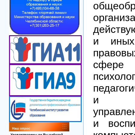
общеобр
организ
действу
и иных
правов
сфере 
психолог
педагог
и м
управле
и воспи
Наш опрос
компьют
Удовлетворены ли Вы работой