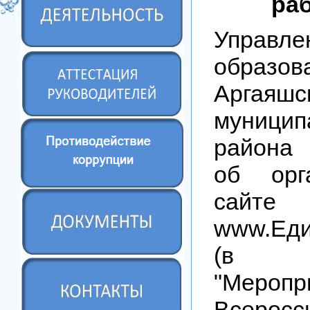
ра
Управле
образов
Аргаяшс
муницип
района
об орг
сайте
www.Еди
(в 
"Меропр
Всеросс