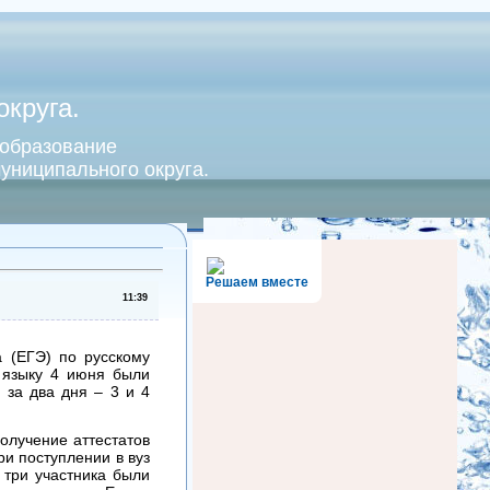
круга.
 образование
униципального округа.
Решаем вместе
11:39
а (ЕГЭ) по русскому
 языку 4 июня были
 за два дня – 3 и 4
получение аттестатов
ри поступлении в вуз
 три участника были