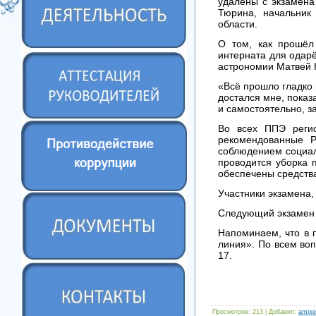
удалены с экзамена
Тюрина, начальник
области.
О том, как прошёл 
интерната для одар
астрономии Матвей 
«Всё прошло гладко 
достался мне, показ
и самостоятельно, з
Во всех ППЭ регио
рекомендованные Р
соблюдением социал
проводится уборка
обеспечены средств
Участники экзамена,
Следующий экзамен 
Напоминаем, что в п
линия». По всем во
17.
Просмотров
: 213 |
Добавил
:
amixe