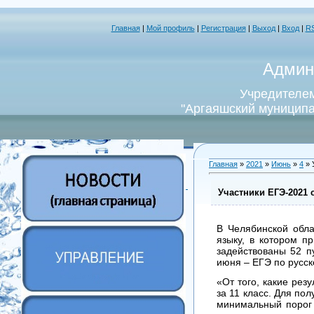
Главная
|
Мой профиль
|
Регистрация
|
Выход
|
Вход
|
R
Админ
Учредителем
"Аргаяшский муниципа
Главная
»
2021
»
Июнь
»
4
» 
Участники ЕГЭ-2021 
В Челябинской обла
языку, в котором п
задействованы 52 п
июня – ЕГЭ по русск
«От того, какие рез
за 11 класс. Для по
минимальный порог 