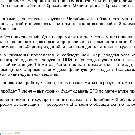
 за наличие телефона и за попытку выноса КИМ из аудитории»,
 Управления общего образования Министерства образования и
экзамен, рассказал выпускник Челябинского областного много
ённых детей и призер заключительного этапа всероссийской олим
Конышев.
и без происшествий. До и во время экзамена я совсем не волновал
ался проще чем те, которые я прорешивал во время подготовки. К 
анимаясь по сборнику заданий, и посещал дополнительные курсы п
на экзамены проводятся с соблюдением мер эпидемиологиче
оспотребнадзором: запуск в ППЭ и рассадка участников экз
ьной дистанции 1,5 метра, бесконтактная термометрия на входе,
 помещений с применением дезинфицирующих средств. Все экза
ами индивидуальной защиты.
 написавшие работу 4 июня, смогут ознакомиться с результатами н
пройдёт 7 июня – выпускники будут сдавать ЕГЭ по математике пр
ериод единого государственного экзамена в Челябинской области
просам организации и проведения ЕГЭ можно обращаться по теле
r
|
Рейтинг
:
0.0
/
0