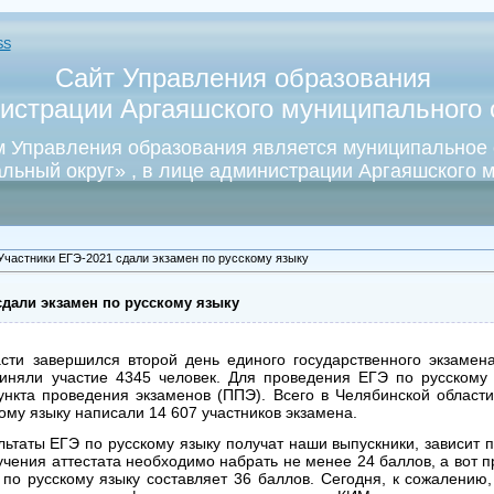
SS
Сайт Управления образования
истрации Аргаяшского муниципального о
 Управления образования является муниципальное
льный округ» , в лице администрации Аргаяшского м
Участники ЕГЭ-2021 сдали экзамен по русскому языку
сдали экзамен по русскому языку
сти завершился второй день единого государственного экзамен
риняли участие 4345 человек. Для проведения ЕГЭ по русскому
ункта проведения экзаменов (ППЭ). Всего в Челябинской области
ому языку написали 14 607 участников экзамена.
ультаты ЕГЭ по русскому языку получат наши выпускники, зависит 
лучения аттестата необходимо набрать не менее 24 баллов, а вот п
по русскому языку составляет 36 баллов. Сегодня, к сожалению,