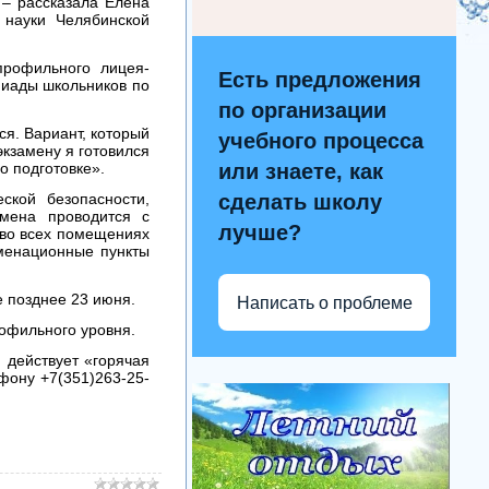
 – рассказала Елена
 науки Челябинской
профильного лицея-
Есть предложения
пиады школьников по
по организации
ся. Вариант, который
учебного процесса
экзамену я готовился
о подготовке».
или знаете, как
ской безопасности,
сделать школу
амена проводится с
лучше?
 во всех помещениях
менационные пункты
е позднее 23 июня.
Написать о проблеме
офильного уровня.
 действует «горячая
фону +7(351)263-25-