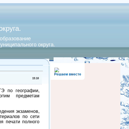
круга.
 образование
униципального округа.
Решаем вместе
15:10
ГЭ по географии,
этим предметам
едения экзаменов,
териалов по сети
ия печати полного