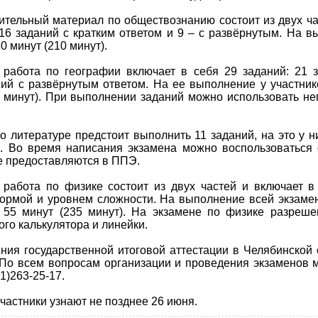
ительный материал по обществознанию состоит из двух ча
 16 заданий с кратким ответом и 9 – с развёрнутым. На 
0 минут (210 минут).
работа по географии включает в себя 29 заданий: 21 з
ний с развёрнутым ответом. На ее выполнение у участни
0 минут). При выполнении заданий можно использовать 
 литературе предстоит выполнить 11 заданий, на это у ни
). Во время написания экзамена можно воспользоваться
е предоставляются в ППЭ.
работа по физике состоит из двух частей и включает в
ормой и уровнем сложности. На выполнение всей экзаме
 55 минут (235 минут). На экзамене по физике разреше
го калькулятора и линейки.
ния государственной итоговой аттестации в Челябинской 
 По всем вопросам организации и проведения экзаменов
1)263-25-17.
частники узнают не позднее 26 июня.