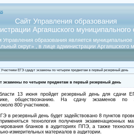
SS
Сайт Управления образования
истрации Аргаяшского муниципального о
 Управления образования является муниципальное
льный округ» , в лице администрации Аргаяшского м
 Участники ЕГЭ сдадут экзамены по четырем предметам в первый резервный день
ут экзамены по четырем предметам в первый резервный день
бласти 13 июня пройдет резервный день для сдачи Е
изике, обществознанию. На сдачу экзаменов по 
около 800 участников.
ГЭ в резервный день будет задействовано 8 пунктов пров
 применяться технология получения экзаменационных ма
нирования бланков в аудиториях ППЭ, а также технолог
льно-измерительных материалов в аудитории.