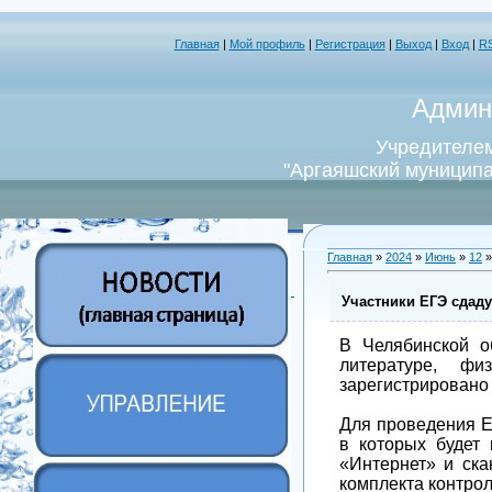
Главная
|
Мой профиль
|
Регистрация
|
Выход
|
Вход
|
R
Админ
Учредителем
"Аргаяшский муниципа
Главная
»
2024
»
Июнь
»
12
»
Участники ЕГЭ сдад
В Челябинской о
литературе, ф
зарегистрировано 
Для проведения Е
в которых будет
«Интернет» и ска
комплекта контро