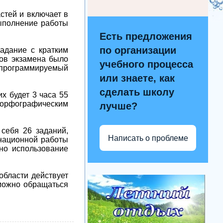
стей и включает в
выполнение работы
Есть предложения
по организации
адание с кратким
ков экзамена было
учебного процесса
непрограммируемый
или знаете, как
сделать школу
х будет 3 часа 55
 орфографическим
лучше?
 себя 26 заданий,
Написать о проблеме
национной работы
но использование
области действует
 можно обращаться