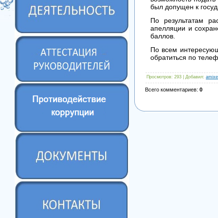
был допущен к госуд
По результатам ра
апелляции и сохран
баллов.
По всем интересующ
обратиться по телеф
Просмотров
: 293 |
Добавил
:
amixe
Всего комментариев
:
0