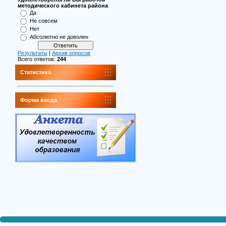
методического кабинета района
Да
Не совсем
Нет
Абсолютно не доволен
Результаты
|
Архив опросов
Всего ответов:
244
Статистика
Форма входа