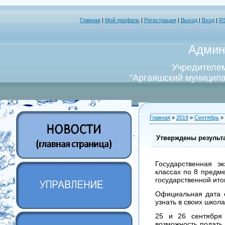
Главная
|
Мой профиль
|
Регистрация
|
Выход
|
Вход
|
R
Админ
Учредителем
"Аргаяшский муниципа
Главная
»
2019
»
Сентябрь
»
Утверждены результ
Государственная э
классах по 8 предм
государственной ито
Официальная дата о
узнать в своих школа
25 и 26 сентября 
возможность подать