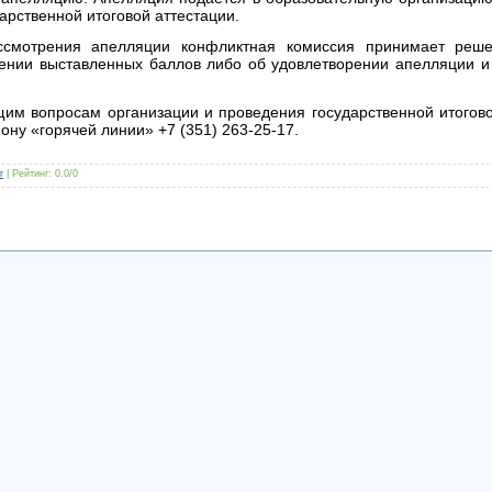
арственной итоговой аттестации.
ссмотрения апелляции конфликтная комиссия принимает реш
ении выставленных баллов либо об удовлетворении апелляции и
им вопросам организации и проведения государственной итогов
ону «горячей линии» +7 (351) 263-25-17.
r
|
Рейтинг
:
0.0
/
0