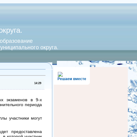
круга.
 образование
униципального округа.
Решаем вместе
14:29
ых экзаменов в 9-х
лнительного периода
ллы участники могут
удет предоставлена
 в которой участник