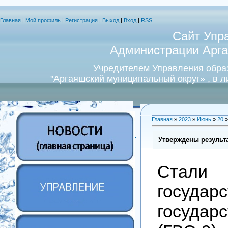
Главная
|
Мой профиль
|
Регистрация
|
Выход
|
Вход
|
RSS
Сайт Упр
Администрации Арга
Учредителем Управления обра
"Аргаяшский муниципальный округ» , в 
Главная
»
2023
»
Июнь
»
20
»
Утверждены результ
Стали 
госуда
государ