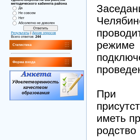
методического кабинета района
Засед
Да
Не совсем
Челябин
Нет
Абсолютно не доволен
провод
Результаты
|
Архив опросов
Всего ответов:
244
режим
Статистика
подклю
Форма входа
проведе
При р
присут
иметь п
родств