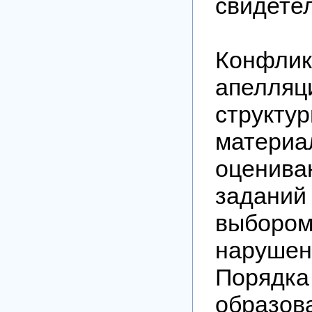
свидетел
Конфлик
апелля
структ
матери
оценив
задани
выборо
нарушен
Поря
образов