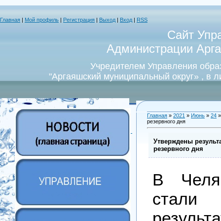
Главная
|
Мой профиль
|
Регистрация
|
Выход
|
Вход
|
RSS
Сайт Упр
Администрации Арга
Учредителем Управления обра
"Аргаяшский муниципальный округ» , в 
Главная
»
2021
»
Июнь
»
24
»
резервного дня
Утверждены результа
резервного дня
В Челя
стал
резуль