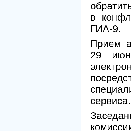
обратит
в конфл
ГИА-9.
Прием а
29 июн
элект
посредс
специал
сервиса.
Заседа
комисс