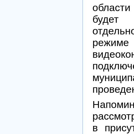
област
будет 
отдель
режиме
видеок
подключ
муници
проведе
Напоми
рассмот
в прису