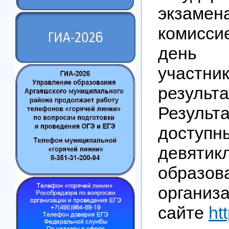
экзамен
комисси
день 
участни
результ
Резул
доступн
девяти
образов
орган
сайте
ht