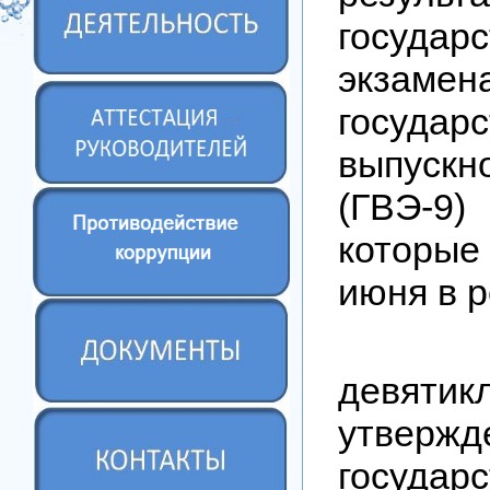
государс
экзам
государс
выпуск
(ГВЭ-9)
которы
июня в 
«Ре
девятик
утвержд
государ