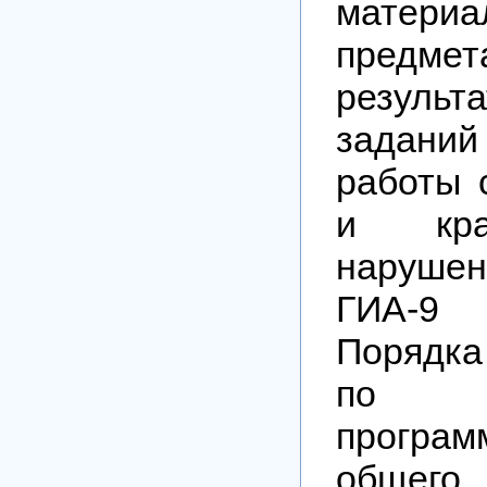
матери
предме
результ
заданий
работы 
и кра
наруше
ГИА-9
Порядка
по об
програ
общего