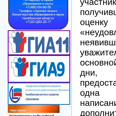
участн
получ
оценку
«неудов
неяв
уважите
основн
дни
предос
одна 
напис
дополни
Наш опрос
Удовлетворены ли Вы работой