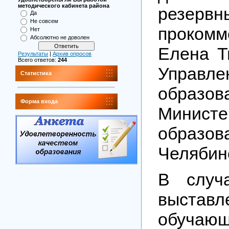
методического кабинета района
резерв
Да
Не совсем
прокомм
Нет
Абсолютно не доволен
Елена Т
Результаты
|
Архив опросов
Всего ответов:
244
Управ
Статистика
образов
Форма входа
Министе
образо
Челябин
В случ
выставл
обуча