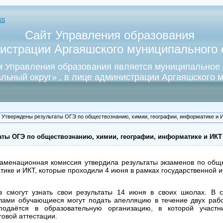
SS
Сайт Управления образования
истрации Аргаяшского муниципального о
 Управления образования является муниципальное
льный округ» , в лице администрации Аргаяшского м
 Утверждены результаты ОГЭ по обществознанию, химии, географии, информатике и 
аты ОГЭ по обществознанию, химии, географии, информатике и ИКТ
заменационная комиссия утвердила результаты экзаменов по общ
ике и ИКТ, которые проходили 4 июня в рамках государственной и
в смогут узнать свои результаты 14 июня в своих школах. В с
ами обучающиеся могут подать апелляцию в течение двух рабо
подаётся в образовательную организацию, в которой участ
говой аттестации.