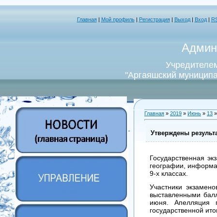
Главная
|
Мой профиль
|
Регистрация
|
Выход
|
Вход
|
R
Админ
Учредителем
"Аргаяшский муниципа
Главная
»
2019
»
Июнь
»
13
»
Утверждены результ
Государственная эк
географии, информат
9-х классах.
Участники экзамено
выставленными балл
июня. Апелляция 
государственной ито