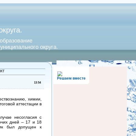
круга.
 образование
униципального округа.
ИКТ
Решаем вместе
13:54
ествознанию, химии,
тоговой аттестации в
лучае несогласия с
чих дней – 17 и 18
ник был допущен к