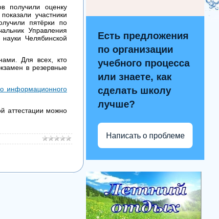
ов получили оценку
показали участники
олучили пятёрки по
чальник Управления
Есть предложения
 науки Челябинской
по организации
ами. Для всех, кто
учебного процесса
экзамен в резервные
или знаете, как
го информационного
сделать школу
лучше?
ой аттестации можно
Написать о проблеме