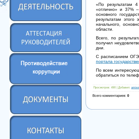
«По результатам 4
«отлично» и 37% –
основного государс
результатам этого
начального, основн
области.
Всего, по результа
получил неудовлетв
дни.
С расписанием ОГЭ
портала государстве
По всем интересующ
обратиться по телеф
Просмотров
: 490 |
Добавил
:
amixe
Всего комментариев
:
0