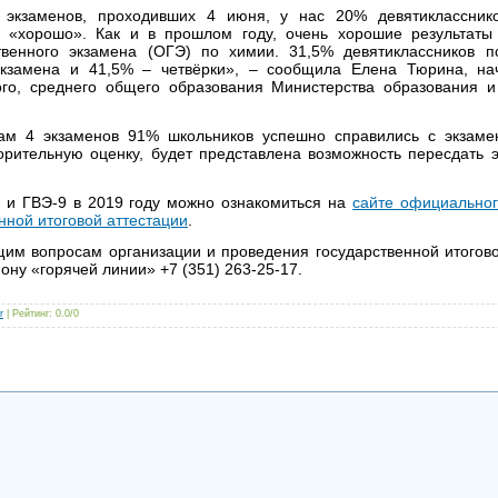
 экзаменов, проходивших 4 июня, у нас 20% девятиклассник
 «хорошо». Как и в прошлом году, очень хорошие результаты 
твенного экзамена (ОГЭ) по химии. 31,5% девятиклассников п
 экзамена и 41,5% – четвёрки», – сообщила Елена Тюрина, на
ого, среднего общего образования Министерства образования и
там 4 экзаменов 91% школьников успешно справились с экзамен
орительную оценку, будет представлена возможность пересдать 
 и ГВЭ-9 в 2019 году можно ознакомиться на
сайте официально
нной итоговой аттестации
.
им вопросам организации и проведения государственной итогов
ону «горячей линии» +7 (351) 263-25-17.
r
|
Рейтинг
:
0.0
/
0