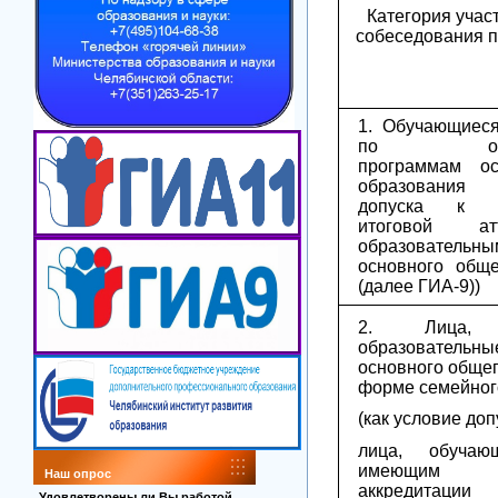
Категория учас
собеседования п
1. Обучающие
по образо
программам ос
образования 
допуска к го
итоговой ат
образовательн
основного обще
(далее ГИА-9))
2. Лица, о
образователь
основного общег
форме семейног
(как условие доп
лица, обуча
имеющим гос
Наш опрос
аккреди
Удовлетворены ли Вы работой