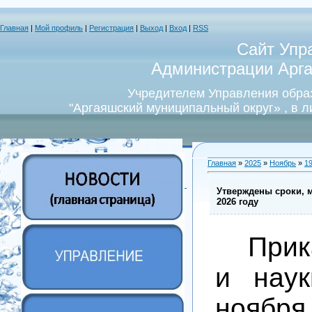
Главная
|
Мой профиль
|
Регистрация
|
Выход
|
Вход
|
RSS
Сайт Упр
Администрации Арга
Учредителем Управления обра
"Аргаяшский муниципальный округ» , в 
Главная
»
2025
»
Ноябрь
»
1
Утверждены сроки, м
2026 году
Прик
и наук
ноябр