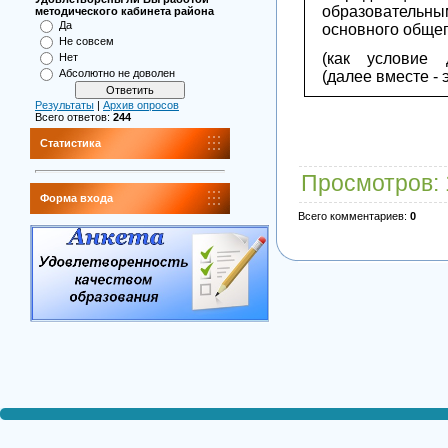
образовательн
методического кабинета района
Да
основного обще
Не совсем
(как условие 
Нет
Абсолютно не доволен
(далее вместе - 
Результаты
|
Архив опросов
Всего ответов:
244
Статистика
Просмотров
:
Форма входа
Всего комментариев
:
0