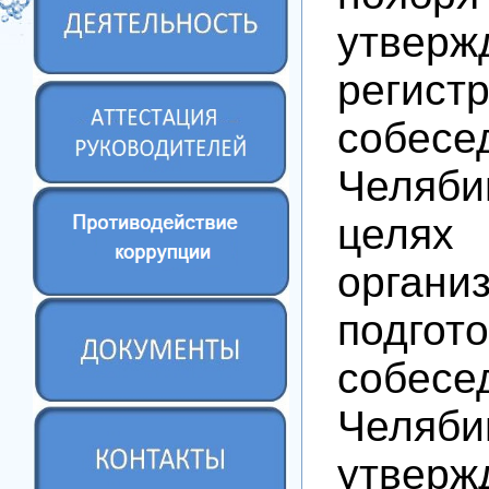
утверж
регист
собесе
Челяби
целя
орган
подгот
собесе
Челяб
утверж