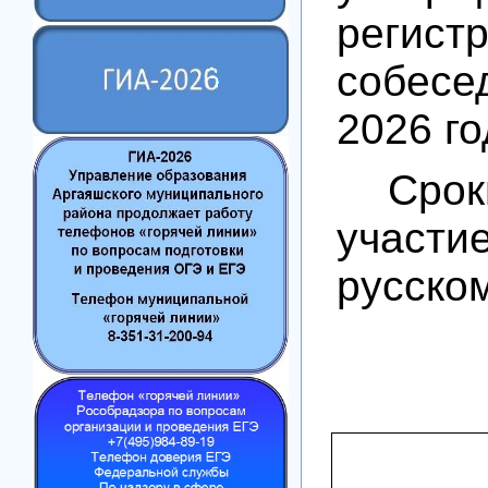
регист
собесе
2026 го
Сро
участи
русско