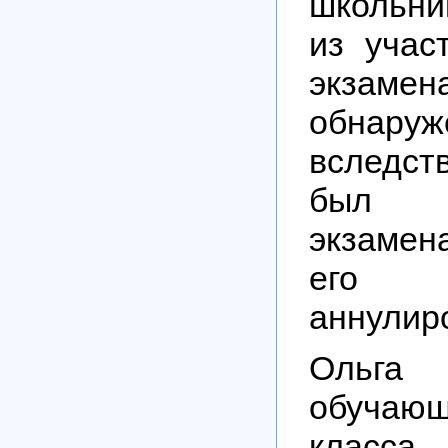
школьни
из учас
экза
обнару
вследс
был 
экзамен
его
аннулир
Ольга 
обучаю
класса