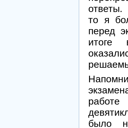
ответы.
то я бо
перед э
итоге 
оказали
решаем
Напом
экзамен
работ
девятик
было н