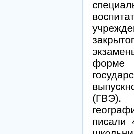
специал
воспита
учрежде
закры
экзамен
форме
государс
выпускн
(ГВЭ
географ
писали 
школьн