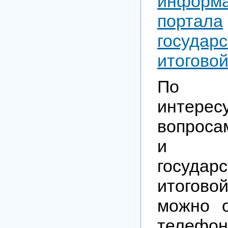
информа
портала
государ
итоговой
По
интере
вопроса
и пр
государ
итогово
можно о
телефо