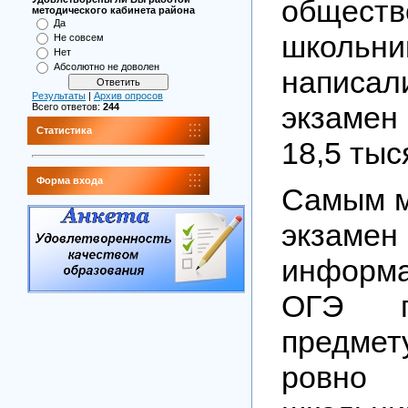
обществ
методического кабинета района
Да
школь
Не совсем
Нет
Абсолютно не доволен
напис
Результаты
|
Архив опросов
экзамен
Всего ответов:
244
Статистика
18,5 тыс
Форма входа
Самым м
экз
информ
ОГЭ п
предме
ровно