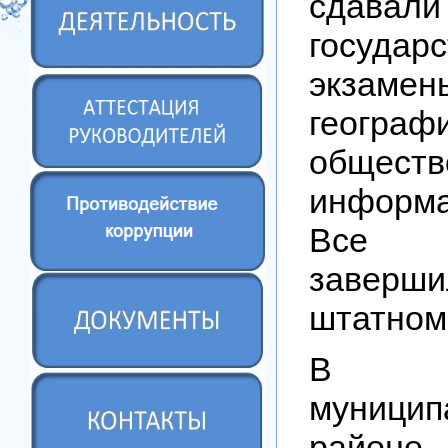
сдавали
государ
экза
геогра
общест
информ
Все 
заве
штатном
В Ар
муницип
районе