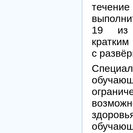
течен
выполни
19 из
кратким
с развё
Специ
обуч
огранич
возможн
здоровь
обуч