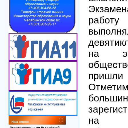
Экзамен
работ
выполн
девятик
на э
обществ
пришли 
Отме
большин
зарегис
на 
Наш опрос
Удовлетворены ли Вы работой