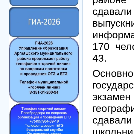
сдав
выпускни
информа
170 чел
43.
Основно
государ
экзаме
геогра
сдавали
школьни