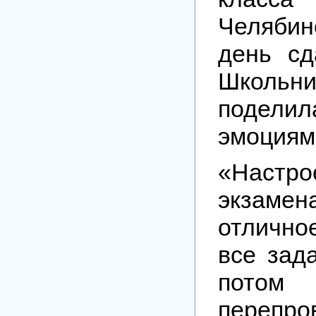
Челяби
день сд
Школьни
подели
эмоциям
«Настр
экзам
отличн
все зад
пото
перепр