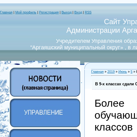
Главная
|
Мой профиль
|
Регистрация
|
Выход
|
Вход
|
RSS
Сайт Упр
Администрации Арга
Учредителем Управления обра
"Аргаяшский муниципальный округ» , в 
Главная
»
2019
»
Июнь
»
5
» 
В 9-х классах сдали
Более
обуча
класс