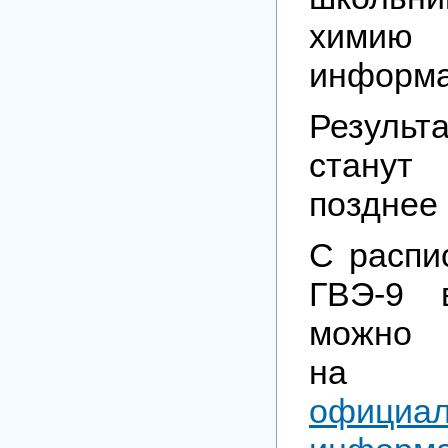
хими
информа
Результ
станут
позднее 
С распи
ГВЭ-9 
можно 
н
официал