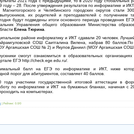
зультаты 2021 года с предыдущими, то в 2020 году стобалльных р
9 году – 28. После утверждения результатов по информатике и ИКТ,
 Магнитогорского и Челябинского городских округов стали 300
выпускников, их родителей и преподавателей с получением та
егодня будут подведены итоги основного периода проведения ЕГЭ
альник Управления общего образования Министерства образо
области
Елена Тюрина
.
ипальном районе информатику и ИКТ сдавали 20 человек. Лучший
йрамгуловской СОШ Саитгалина Вилена, набрав 80 баллов.П
ОУ Аргаяшская СОШ № 2) и Якупов Даниил (МОУ Аргаяшская СОШ
пускники смогут ознакомиться в образовательных организация
але ЕГЭ http://check.ege.edu.ru/.
нимальный балл на ЕГЭ по информатике и ИКТ, ниже котор
дной порог для абитуриентов, составляет 40 баллов.
 года участники государственной итоговой аттестации в ф
боту по информатике и ИКТ на бумажных бланках, начиная с 20
проходить на компьютерах.
r
|
Рейтинг
:
0.0
/
0