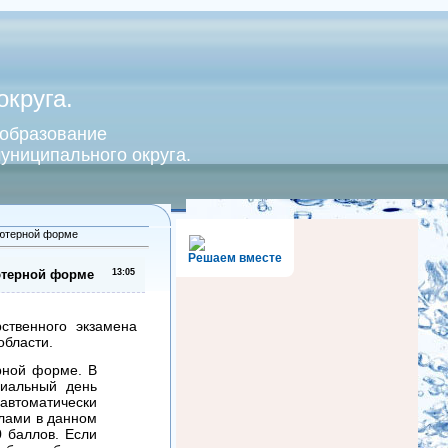
круга.
 образование
униципального округа.
ьютерной форме
Решаем вместе
ютерной форме
13:05
ственного экзамена
области.
рной форме. В
циальный день
 автоматически
ллами в данном
0 баллов. Если