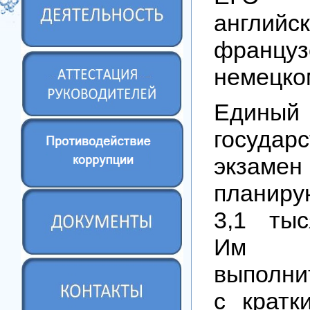
английск
франц
немецко
Единый
государ
экзаме
планир
3,1 тыс
Им п
выполни
с кратк