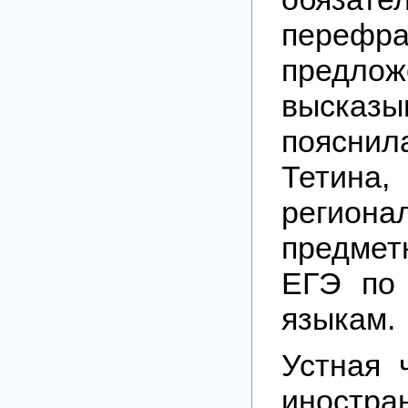
перефра
предлож
высказ
поясни
Тетина,
региона
предмет
ЕГЭ по
языкам.
Устная 
иностр