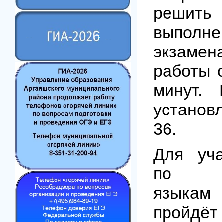
решить
выполне
экзамен
работы 
минут.
установ
36.
Для уч
по ин
языка
пройдё