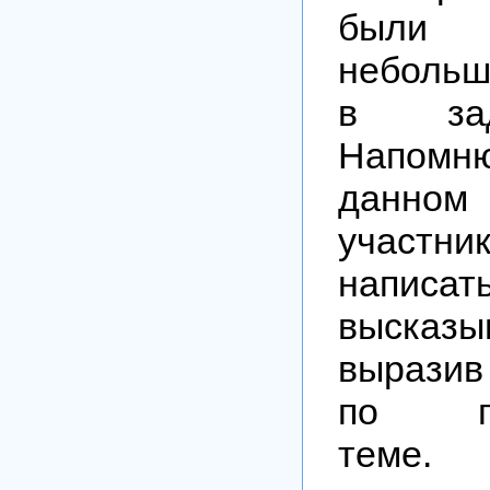
были
небольш
в зад
Напом
данно
участни
написат
высказы
выразив
по пр
теме.