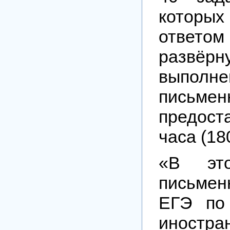
которы
ответ
развёр
выполне
письме
предос
часа (18
«В эт
письме
ЕГЭ по
иностр