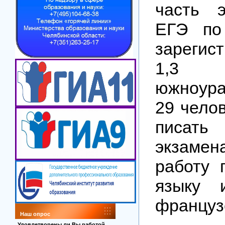
часть 
ЕГЭ по
зарегис
1,3
южноур
29 чело
писать
экзамен
работу 
языку
француз
Наш опрос
Удовлетворены ли Вы работой