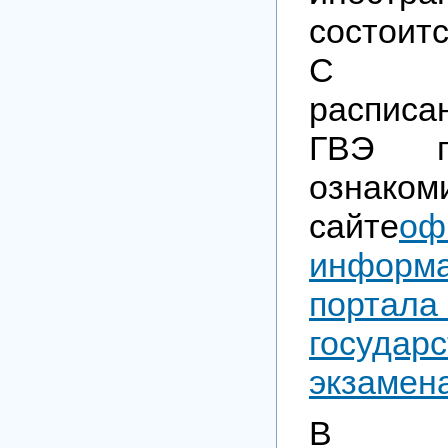
состоитс
С п
распис
ГВЭ г
ознак
сайте
оф
информа
порта
государс
экзамен
В п