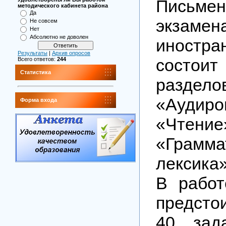
Письме
методического кабинета района
Да
экза
Не совсем
Нет
Абсолютно не доволен
иностр
Результаты
|
Архив опросов
состои
Всего ответов:
244
Статистика
раздело
«Аудиро
Форма входа
«Чтение
«Грам
лексика
В работ
предсто
40 зад