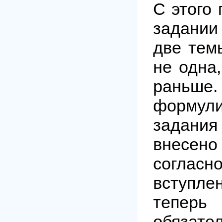
С этого 
задании
две тем
не одна,
ран
формули
задани
внесен
согласн
вступле
теперь
обязате