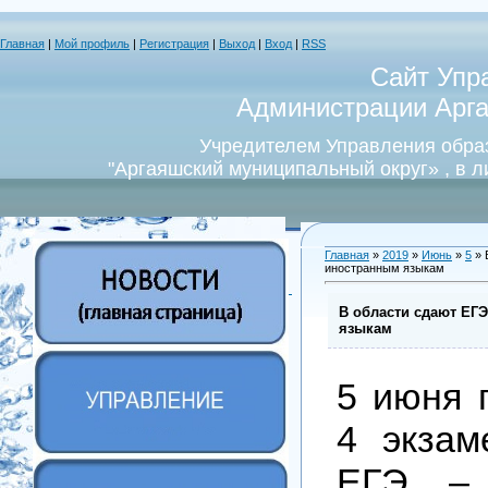
Главная
|
Мой профиль
|
Регистрация
|
Выход
|
Вход
|
RSS
Сайт Упр
Администрации Арга
Учредителем Управления обра
"Аргаяшский муниципальный округ» , в 
Главная
»
2019
»
Июнь
»
5
» 
иностранным языкам
В области сдают ЕГ
языкам
5 июня 
4 экза
ЕГЭ – 