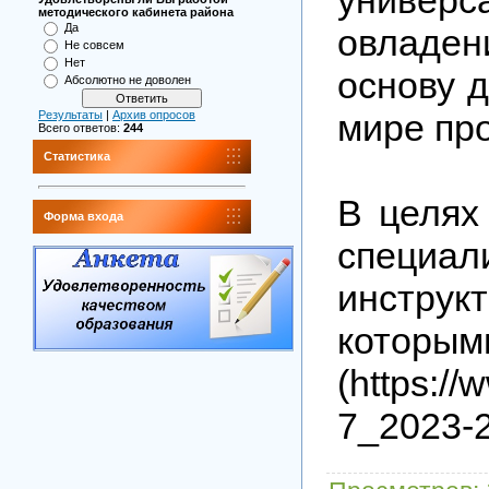
методического кабинета района
Да
овладе
Не совсем
Нет
основу 
Абсолютно не доволен
мире пр
Результаты
|
Архив опросов
Всего ответов:
244
Статистика
В целях
Форма входа
специ
инструк
которы
(https://
7_2023-2