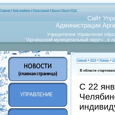
Главная
|
Мой профиль
|
Регистрация
|
Выход
|
Вход
|
RSS
Сайт Упр
Администрации Арга
Учредителем Управления обра
"Аргаяшский муниципальный округ» , в 
Главная
»
2024
»
Январь
»
2
В области стартовал
С 22 янв
Челябин
индивид