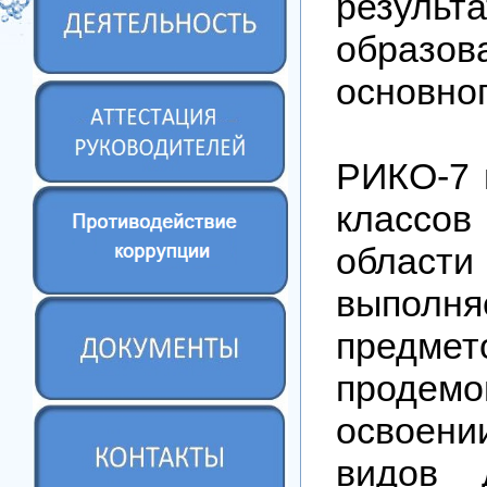
результ
образо
основног
РИКО-7 
классов
области
выполня
предме
продемо
освоени
видов 