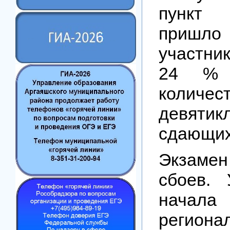
пункт 
при
участни
24 % 
количес
девятик
сдающих
Экзаме
сбоев.
начал
региона