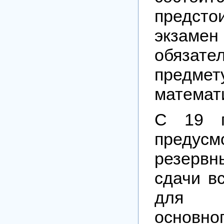
предс
экз
обязате
пре
математ
С 19 
предусм
резерв
сдачи в
для у
основн