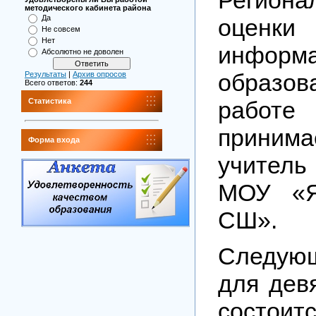
методического кабинета района
Да
оценки
Не совсем
Нет
информа
Абсолютно не доволен
образ
Результаты
|
Архив опросов
Всего ответов:
244
работ
Статистика
приним
Форма входа
учитель
МОУ «Я
СШ».
Следую
для дев
состоит