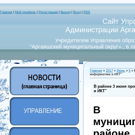
Главная
|
Мой профиль
|
Регистрация
|
Выход
|
Вход
|
RSS
Сайт Упр
Администрации Арга
Учредителем Управления обра
"Аргаяшский муниципальный округ» , в 
Главная
»
2017
»
Июнь
»
5
» 
информатике и ИКТ"
В районе 3 июня пр
и ИКТ"
В Ар
муници
район