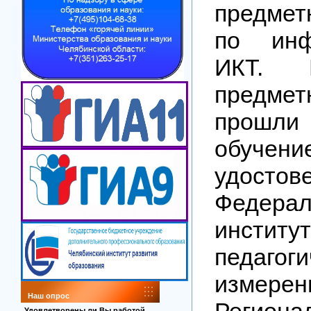
предмет
по инф
ИКТ. 
предмет
прошл
обучени
удостов
Федерал
институ
педагоги
изме
Наш опрос
Региона
Удовлетворены ли Вы работой