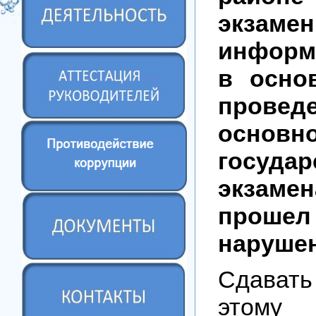
экз
информ
в осно
провед
основн
государ
экзам
прошел
наруше
Сдават
этому 