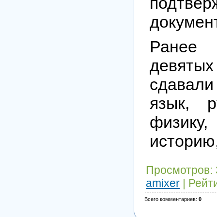
подтвер
докумен
Ранее 
девят
сдавал
язык, р
физику
историю,
Просмотров
:
amixer
|
Рейт
Всего комментариев
:
0