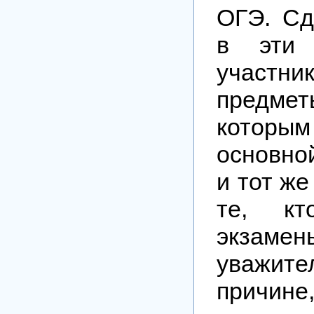
ОГЭ. Сд
в эти 
участни
предме
которым
основно
и тот же
те, кт
экза
уважите
причине