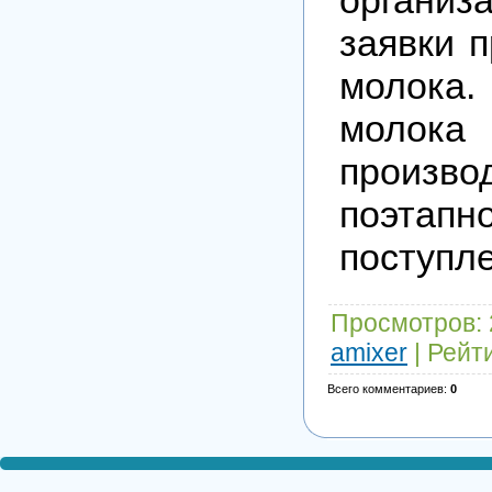
заявки 
молок
моло
произво
поэтапн
поступл
Просмотров
:
amixer
|
Рейт
Всего комментариев
:
0