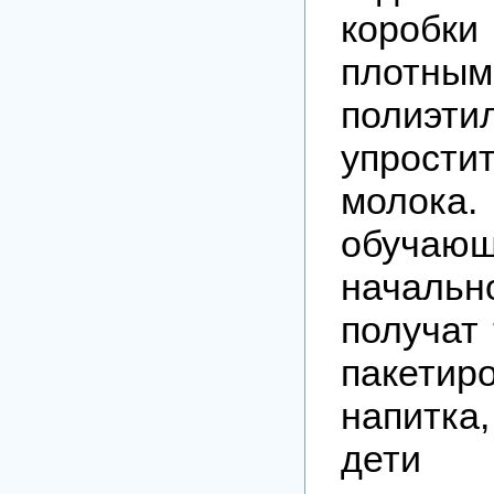
коробки
плотным
полиэт
упрост
моло
обучающ
начал
получат 
пакетир
напитка
дети 