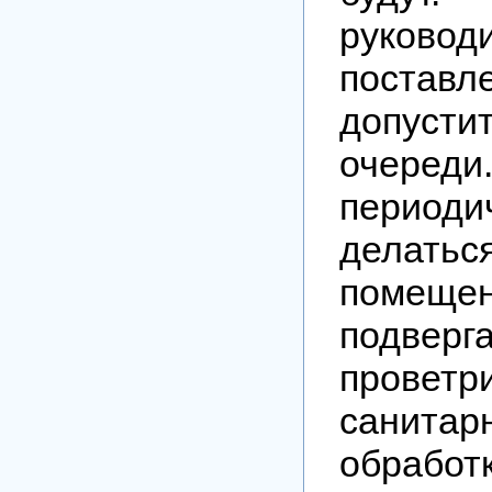
руковод
поставл
допуст
очереди
периоди
делатьс
помеще
подверг
прове
санитар
обрабо