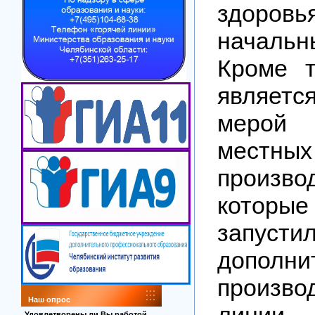
здоров
началь
Кроме т
являет
мерой
местных
произво
кото
запусти
дополни
произво
Наш опрос
линии 
Удовлетворены ли Вы работой