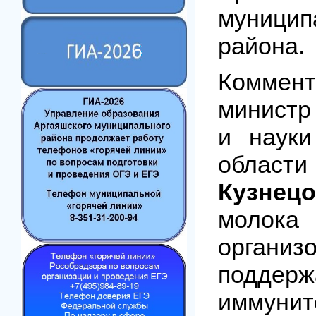
муницип
района.
Коммент
министр
и науки
облас
Кузнец
моло
органи
поддерж
имму