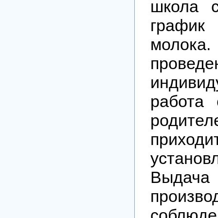
школа с
граф
моло
проведе
индивид
работа
родител
прих
установ
Выдача 
произ
соблюд