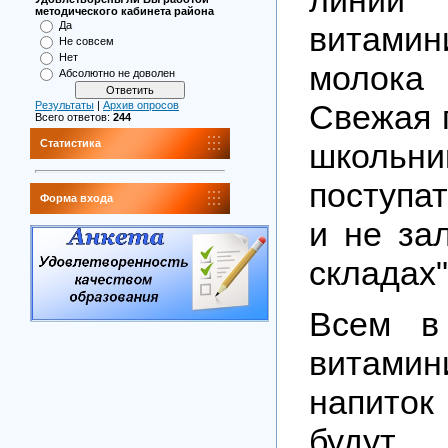
методического кабинета района
Да
витамин
Не совсем
Нет
молока
Абсолютно не доволен
Свежая 
Результаты
|
Архив опросов
Всего ответов:
244
школьн
Статистика
поступа
Форма входа
и не за
складах"
Всем в
витамин
напиток
буду