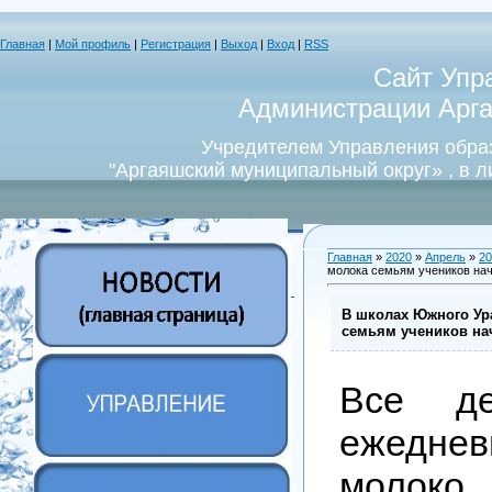
Главная
|
Мой профиль
|
Регистрация
|
Выход
|
Вход
|
RSS
Сайт Упр
Администрации Арга
Учредителем Управления обра
"Аргаяшский муниципальный округ» , в 
Главная
»
2020
»
Апрель
»
20
молока семьям учеников на
В школах Южного Ур
семьям учеников на
Все де
ежедне
молоко