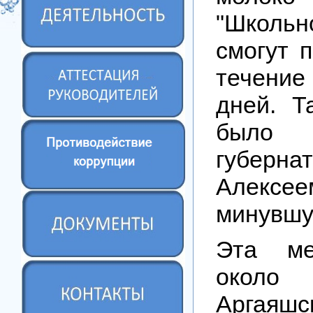
"Школь
смогут п
течени
дней. Т
было
губерна
Алексее
минувшу
Эта ме
около 
Аргаяшс