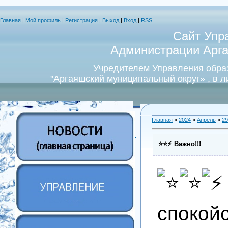
Главная
|
Мой профиль
|
Регистрация
|
Выход
|
Вход
|
RSS
Сайт Упр
Администрации Арга
Учредителем Управления обра
"Аргаяшский муниципальный округ» , в 
Главная
»
2024
»
Апрель
»
29
⭐️⭐️⚡️ Важно!!!
спокой