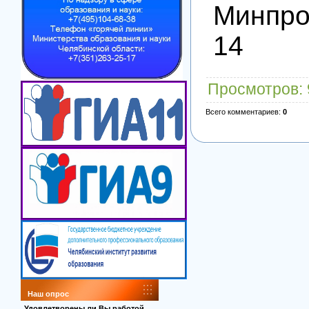
Минпро
14
Просмотров
:
Всего комментариев
:
0
Наш опрос
Удовлетворены ли Вы работой