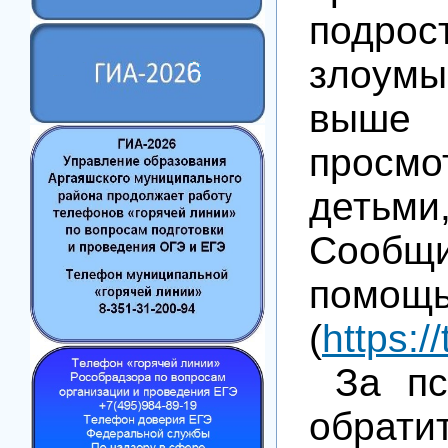
под
злоумы
выше 
просмо
детьми,
Сообщи
помо
(
https:/
За пс
обрати