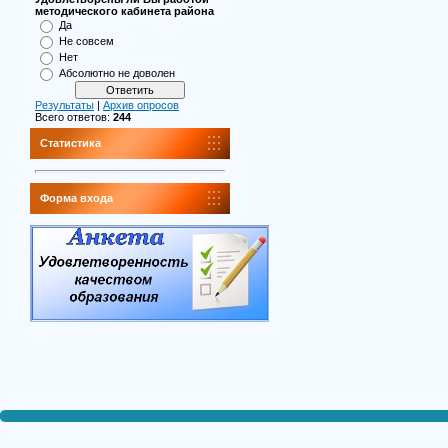
методического кабинета района
Да
Не совсем
Нет
Абсолютно не доволен
Результаты
|
Архив опросов
Всего ответов:
244
Статистика
Форма входа