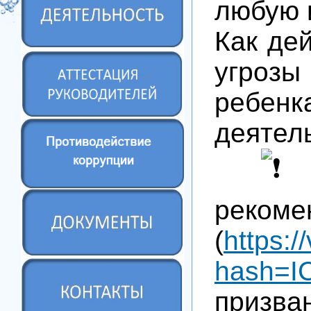
любую 
Как дей
угрозы
ребе
деятел
М
рекоме
(
https:
hash=I
призв