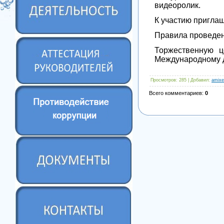
видеоролик.
К участию приглаш
Правила проведен
Торжественную ц
Международному д
Просмотров
: 285 |
Добавил
:
amixe
Всего комментариев
:
0