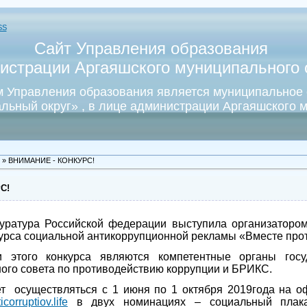
SS
Сайт Управления образования
истрации Аргаяшского муниципального о
 Управления образования является муниципальное
льный округ» , в лице администрации Аргаяшского м
» ВНИМАНИЕ - КОНКУРС!
С!
куратура Российской федерации выступила организаторо
урса социальной антикоррупционной рекламы «Вместе прот
и этого конкурса являются компетентные органы госуд
ого совета по противодействию коррупции и БРИКС.
т осуществляться с 1 июня по 1 октября 2019года на о
corruptiov.life
в двух номинациях – социальный плак