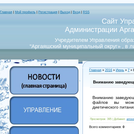
Главная
|
Мой профиль
|
Регистрация
|
Выход
|
Вход
|
RSS
Сайт Упр
Администрации Арга
Учредителем Управления обра
"Аргаяшский муниципальный округ» , в 
Главная
»
2016
»
Июнь
»
7
» 
Вниманию заведующ
Вниманию заведующ
файлов вы може
диетического питани
Просмотров
: 395 |
Добавил
:
amixe
Всего комментариев
:
0