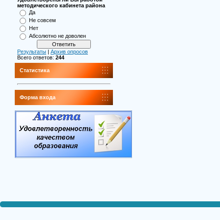
методического кабинета района
Да
Не совсем
Нет
Абсолютно не доволен
Результаты
|
Архив опросов
Всего ответов:
244
Статистика
Форма входа