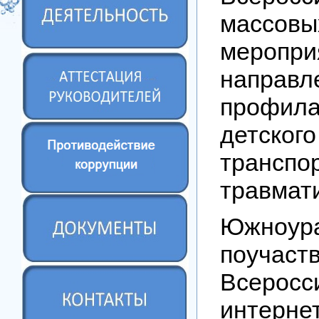
массовы
меропри
напра
профила
детско
транспо
травмат
Южноур
поучас
Всеросс
интерне