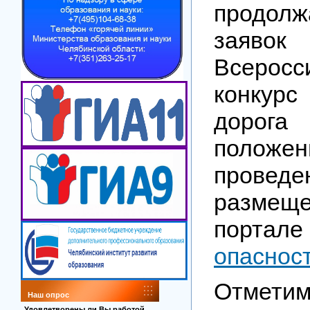
продол
зая
Всеросс
конкурс
дорог
поло
проведе
разм
портал
опаснос
Отметим
Наш опрос
Удовлетворены ли Вы работой