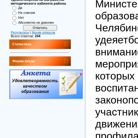
Министе
методического кабинета района
Да
образов
Не совсем
Нет
Абсолютно не доволен
Челябин
Результаты
|
Архив опросов
удеяетб
Всего ответов:
244
Статистика
внимани
меропри
Форма входа
которы
воспита
законоп
участни
движени
профила