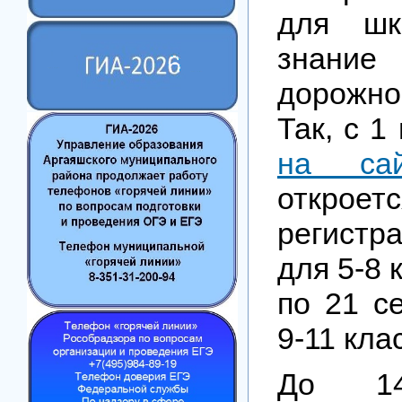
для шк
знани
дорожно
Так, с 1
на сай
откроетс
регист
для 5-8 
по 21 с
9-11 кла
До 14