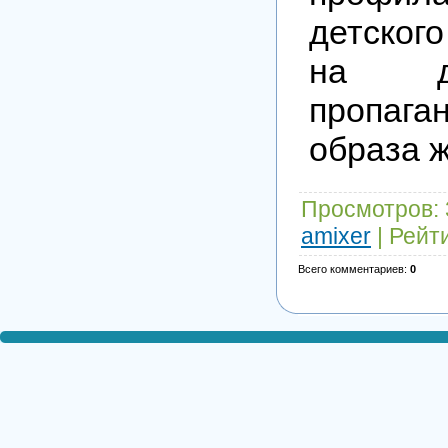
детског
на д
пропага
образа ж
Просмотров
:
amixer
|
Рейт
Всего комментариев
:
0