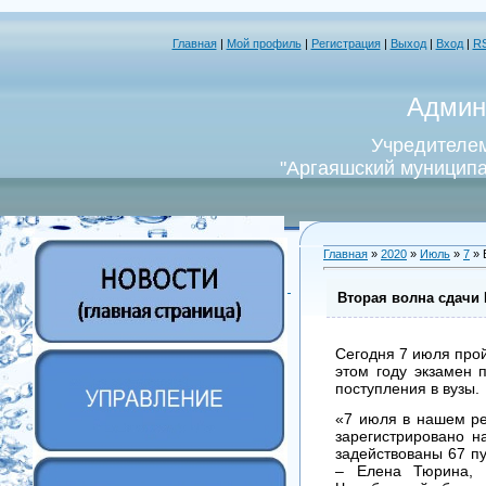
Главная
|
Мой профиль
|
Регистрация
|
Выход
|
Вход
|
R
Админ
Учредителем
"Аргаяшский муниципа
Главная
»
2020
»
Июль
»
7
» 
Вторая волна сдачи 
Сегодня 7 июля прой
этом году экзамен 
поступления в вузы.
«7 июля в нашем рег
зарегистрировано н
задействованы 67 п
– Елена Тюрина, 