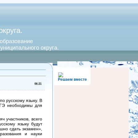
круга.
 образование
униципального округа.
Решаем вместе
06:21
по русскому языку. В
 ЕГЭ необходимы для
ч участников, всего
усскому языку будут
шно сдать экзамен»,
разования и науки