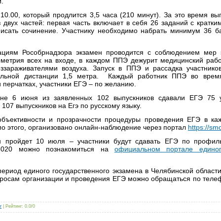
.
10.00, который продлится 3,5 часа (210 минут). За это время вы
 двух частей: первая часть включает в себя 26 заданий с кратки
писать сочинение. Участнику необходимо набрать минимум 36 б
ациям Рособрнадзора экзамен проводится с соблюдением мер 
ометрия всех на входе, в каждом ППЭ дежурит медицинский рабо
зараживателями воздуха. Запуск в ППЭ и рассадка участнико
льной дистанции 1,5 метра. Каждый работник ППЭ во время
и перчатках, участники ЕГЭ – по желанию.
не 6 июня из заявленных 102 выпускников сдавали ЕГЭ 75 у
 107 выпускников на Егэ по русскому языку.
бъективности и прозрачности процедуры проведения ЕГЭ в к
о этого, организовано онлайн-наблюдение через портал
https://smo
 пройдет 10 июля – участники будут сдавать ЕГЭ по профил
2020 можно познакомиться на
официальном портале единог
ериод единого государственного экзамена в Челябинской области
просам организации и проведения ЕГЭ можно обращаться по телеф
r
|
Рейтинг
:
0.0
/
0