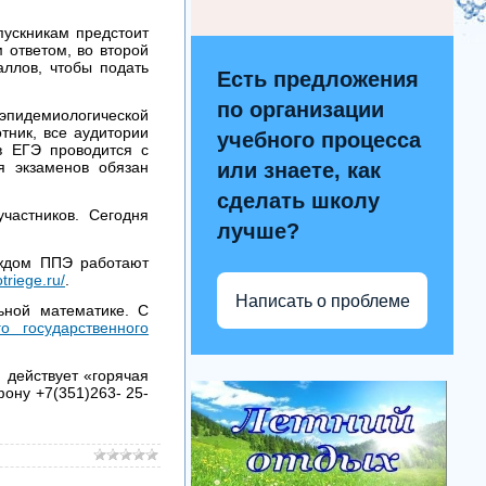
пускникам предстоит
м ответом, во второй
аллов, чтобы подать
Есть предложения
по организации
эпидемиологической
тник, все аудитории
учебного процесса
в ЕГЭ проводится с
 экзаменов обязан
или знаете, как
сделать школу
частников. Сегодня
лучше?
аждом ППЭ работают
triege.ru/
.
Написать о проблеме
ьной математике. С
о государственного
 действует «горячая
ону +7(351)263- 25-