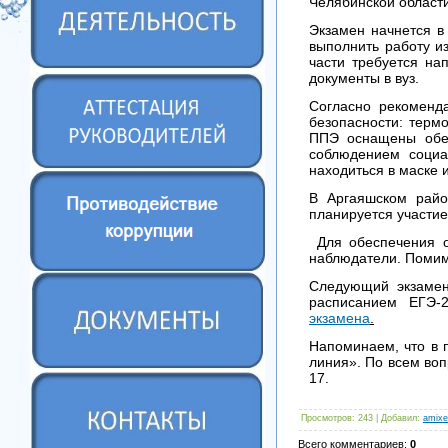
Челябинской области
Экзамен начнется в 
выполнить работу из
части требуется на
документы в вуз.
Согласно рекоменд
безопасности: терм
ППЭ оснащены обез
соблюдением социа
находиться в маске 
В Аргаяшском райо
планируется участие
Для обеспечения о
наблюдатели. Помим
Следующий экзамен
расписанием ЕГЭ-
экзамена
.
Напоминаем, что в п
линия». По всем во
17.
Просмотров
: 243 |
Добавил
:
amixe
Всего комментариев
:
0