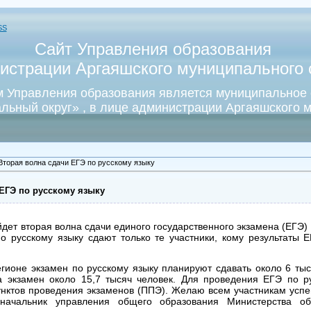
SS
Сайт Управления образования
истрации Аргаяшского муниципального о
 Управления образования является муниципальное
льный округ» , в лице администрации Аргаяшского м
Вторая волна сдачи ЕГЭ по русскому языку
ЕГЭ по русскому языку
дет вторая волна сдачи единого государственного экзамена (ЕГЭ) 
по русскому языку сдают только те участники, кому результаты
ионе экзамен по русскому языку планируют сдавать около 6 тыся
а экзамен около 15,7 тысяч человек. Для проведения ЕГЭ по р
унктов проведения экзаменов (ППЭ). Желаю всем участникам успе
начальник управления общего образования Министерства об