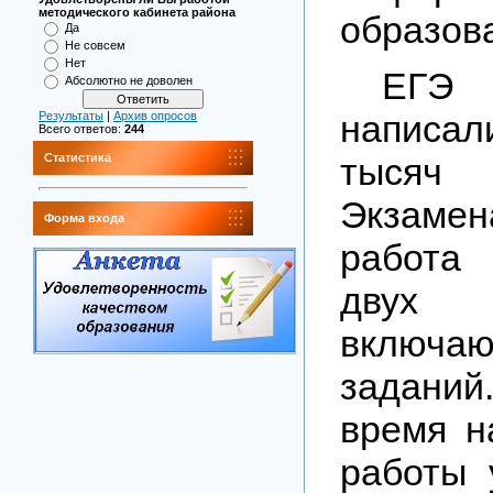
методического кабинета района
образов
Да
Не совсем
Нет
ЕГЭ п
Абсолютно не доволен
написа
Результаты
|
Архив опросов
Всего ответов:
244
тысяч 
Статистика
Экзамен
Форма входа
работа
двух
включаю
заданий
время н
работы 