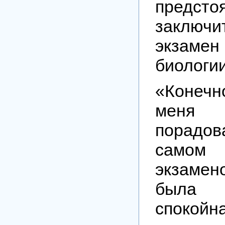
предсто
заключи
экзаме
биологии
«Конечн
меня
порад
самом 
экзамен
была о
спокойн