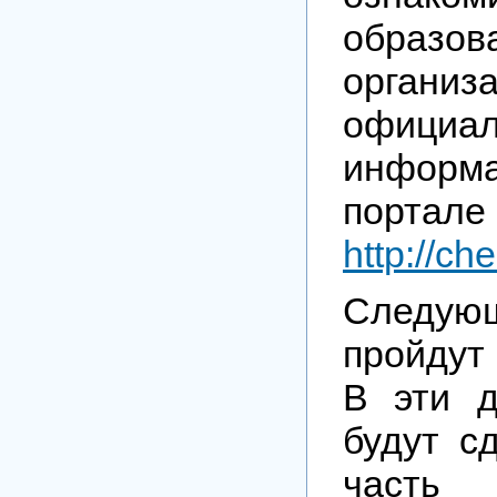
образов
органи
официа
информ
порт
http://ch
Следую
пройдут 
В эти д
будут с
част