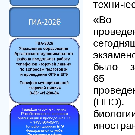
техничес
«Во
проведе
сегодня
экзамен
было з
65 
проведе
(ППЭ)
био
иностр