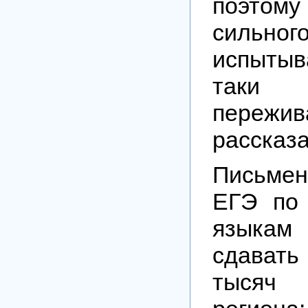
поэто
сильног
испытыва
таки
переж
рассказ
Письме
ЕГЭ по
языка
сдават
тысяч 