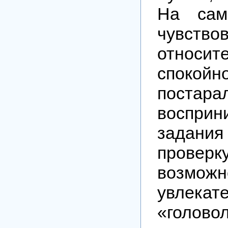
На сам
чувств
относит
спокойно
постара
восприн
задания
проверк
возмож
увлекат
«голово