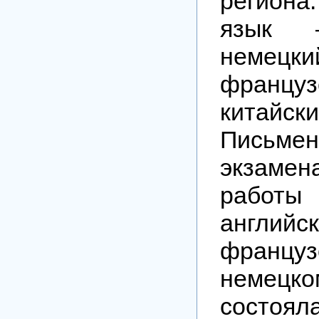
региона
язык 
немецки
французс
китайск
Письме
экзамен
раб
английск
франц
немецк
состоял