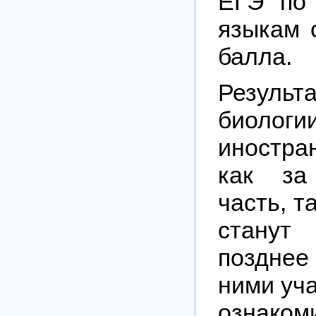
ЕГЭ по
языкам 
балла.
Резуль
био
иностра
как за
часть, т
станут
поздне
ними уча
ознаком