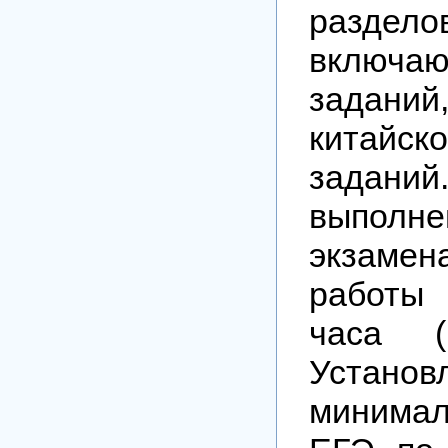
раздело
включаю
зада
китайско
зада
выполне
экзамен
работы
часа (
Установ
минимал