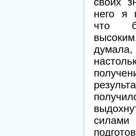
своих з
него я 
что б
высок
дума
настол
получен
результа
получи
выдохну
силами 
подг