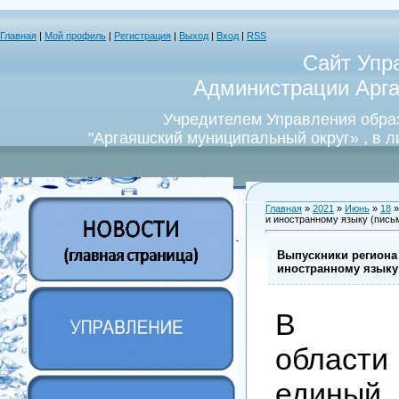
Главная
|
Мой профиль
|
Регистрация
|
Выход
|
Вход
|
RSS
Сайт Упр
Администрации Арга
Учредителем Управления обра
"Аргаяшский муниципальный округ» , в 
Главная
»
2021
»
Июнь
»
18
»
и иностранному языку (пись
Выпускники региона
иностранному языку
В Чел
област
единый