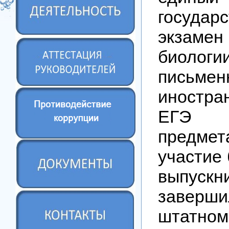
государ
экзаме
био
письме
иностран
ЕГЭ 
предме
участие 
выпускн
заве
штатном