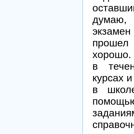
оставш
думаю
экзамен
проше
хорошо.
в тече
курсах и
в школ
помощью
задания
справ