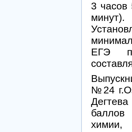
3 часов 
минут).
Установ
минимал
ЕГЭ п
составля
Выпуск
№24 г.О
Дегтева
баллов
химии,