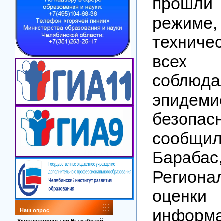
прошли
режи
техничес
всех
соблюд
эпидеми
безопа
сообщ
Бараба
Региона
оценки
информа
Наш опрос
Удовлетворены ли Вы работой