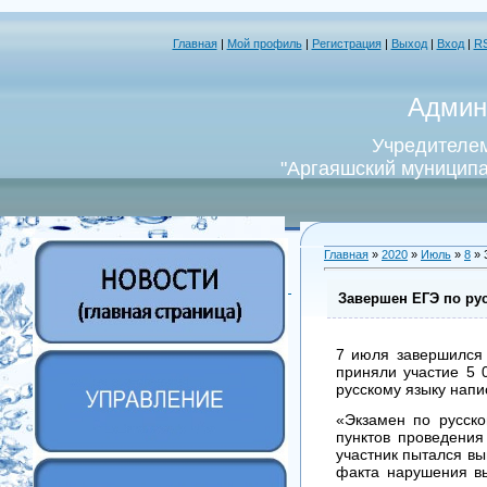
Главная
|
Мой профиль
|
Регистрация
|
Выход
|
Вход
|
R
Админ
Учредителем
"Аргаяшский муниципа
Главная
»
2020
»
Июль
»
8
» 
Завершен ЕГЭ по ру
7 июля завершился 
приняли участие 5 
русскому языку напи
«Экзамен по русско
пунктов проведения
участник пытался в
факта нарушения вы