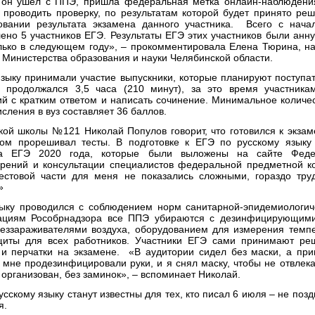
к он ушел с ППЭ, пришла федеральная метка онлайн-наблюдени
 проводить проверку, по результатам которой будет принято ре
овании результата экзамена данного участника. Всего с нача
ено 5 участников ЕГЭ. Результаты ЕГЭ этих участников были анн
олько в следующем году», – прокомментировала Елена Тюрина, н
 Министерства образования и науки Челябинской области.
языку принимали участие выпускники, которые планируют поступа
н продолжался 3,5 часа (210 минут), за это время участник
й с кратким ответом и написать сочинение. Минимальное количес
сления в вуз составляет 36 баллов.
ой школы №121 Николай Популов говорит, что готовился к экзаме
том прорешивал тесты. В подготовке к ЕГЭ по русскому языку
да ЕГЭ 2020 года, которые были выложены на сайте Федер
ерений и консультации специалистов федеральной предметной к
естовой части для меня не показались сложными, гораздо тру
»
ыку проводился с соблюдением норм санитарной-эпидемиологиче
ациям Рособрнадзора все ППЭ убираются с дезинфицирующими
ззараживателями воздуха, оборудованием для измерения темпе
щиты для всех работников. Участники ЕГЭ сами принимают ре
 и перчатки на экзамене. «В аудитории сидел без маски, а пр
мне продезинфицировали руки, и я снял маску, чтобы не отвлекат
организован, без заминок», – вспоминает Николай.
усскому языку станут известны для тех, кто писал 6 июля – не поз
я.