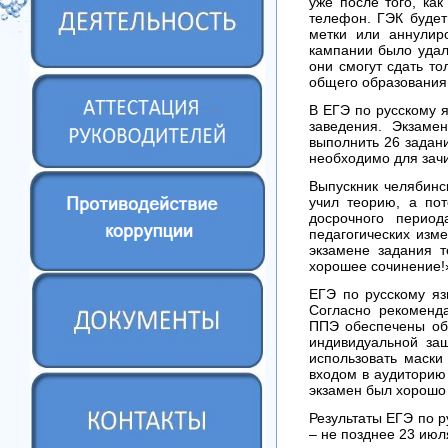
уже после того, ка
телефон. ГЭК будет
метки или аннулир
кампании было удал
они смогут сдать т
общего образования
В ЕГЭ по русскому 
заведения. Экзаме
выполнить 26 задани
необходимо для зачи
Выпускник челябинск
учил теорию, а по
досрочного перио
педагогических изм
экзамене задания т
хорошее сочинение!
ЕГЭ по русскому яз
Согласно рекоменд
ППЭ обеспечены обе
индивидуальной за
использовать маски
входом в аудиторию 
экзамен был хорошо 
Результаты ЕГЭ по р
– не позднее 23 июл