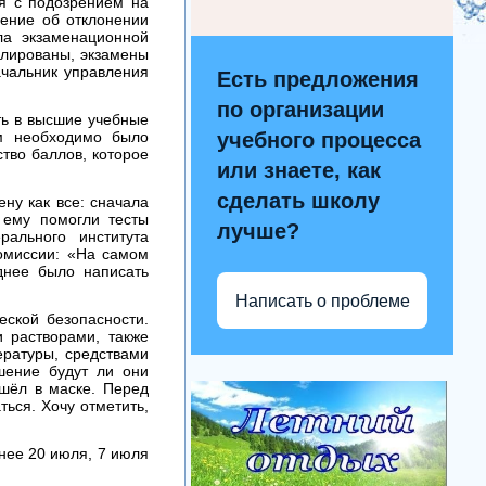
я с подозрением на
шение об отклонении
ла экзаменационной
улированы, экзамены
ачальник управления
Есть предложения
по организации
ть в высшие учебные
ам необходимо было
учебного процесса
тво баллов, которое
или знаете, как
сделать школу
ну как все: сначала
 ему помогли тесты
лучше?
ального института
омиссии: «На самом
днее было написать
Написать о проблеме
ской безопасности.
 растворами, также
ратуры, средствами
шение будут ли они
ишёл в маске. Перед
ься. Хочу отметить,
днее 20 июля, 7 июля