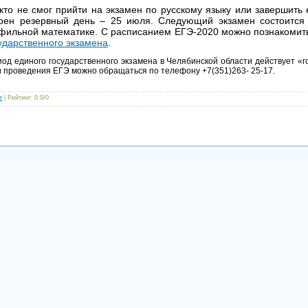
 кто не смог прийти на экзамен по русскому языку или завершить
рен резервный день – 25 июля. Следующий экзамен состоится 
фильной математике. С расписанием ЕГЭ-2020 можно познакомит
ударственного экзамена
.
од единого государственного экзамена в Челябинской области действует «г
и проведения ЕГЭ можно обращаться по телефону +7(351)263- 25-17.
r
|
Рейтинг
:
0.0
/
0