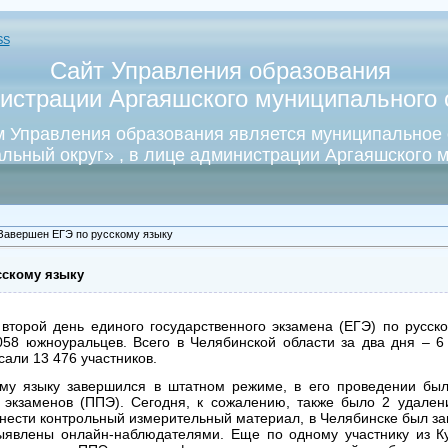
SS
Сайт Управления образования
истрации Аргаяшского муниципального о
 Управления образования является муниципальное
льный округ» , в лице администрации Аргаяшского м
Завершен ЕГЭ по русскому языку
сскому языку
второй день единого государственного экзамена (ЕГЭ) по русско
058 южноуральцев. Всего в Челябинской области за два дня – 
сали 13 476 участников.
му языку завершился в штатном режиме, в его проведении был
 экзаменов (ППЭ). Сегодня, к сожалению, также было 2 удален
ынести контрольный измерительный материал, в Челябинске был з
явлены онлайн-наблюдателями. Еще по одному участнику из Ку