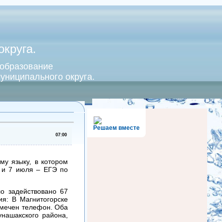
круга.
 образование
униципального округа.
Решаем вместе
07:00
му языку, в котором
6 и 7 июля – ЕГЭ по
о задействовано 67
ия: В Магнитогорске
амечен телефон. Оба
нашакского района,