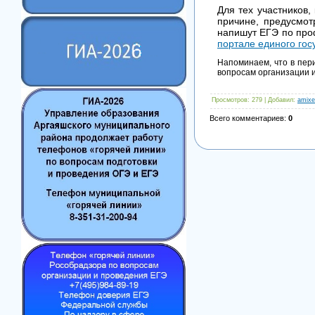
Для тех участников,
причине, предусмот
напишут ЕГЭ по про
портале единого гос
Напоминаем, что в пери
вопросам организации 
Просмотров
: 279 |
Добавил
:
amixe
Всего комментариев
:
0