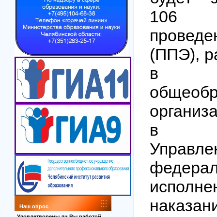
106 
проведе
(ППЭ), 
в
общеобр
организа
в уч
Управле
федера
исполне
наказани
Наш опрос
Удовлетворены ли Вы работой