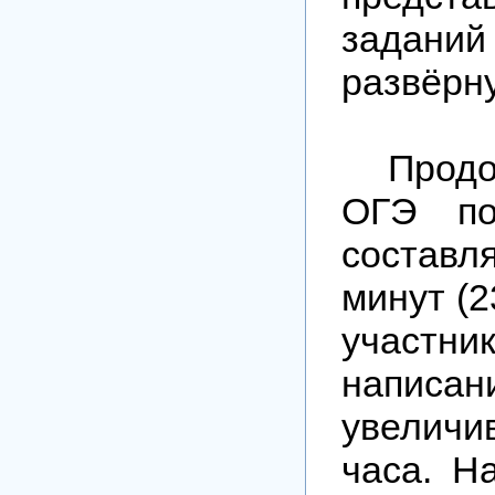
зад
развёрн
Продол
ОГЭ по
составл
минут (2
участни
напис
увеличи
часа. Н