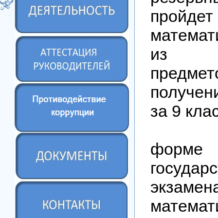
пройде
математ
из об
пред
получен
за 9 клас
На 
форме
государс
экзаме
математ