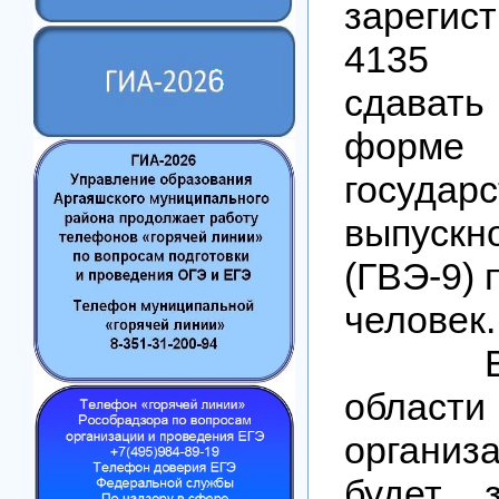
зарегис
4135 у
сдават
форме
государс
выпускн
(ГВЭ-9) 
человек.
В Че
обла
организ
будет з