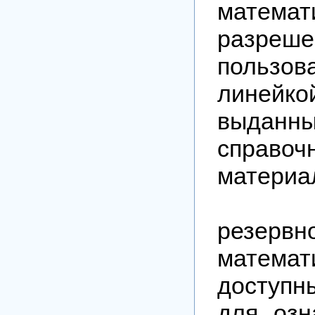
математ
разреше
пользов
лин
выданн
справоч
материа
Рез
резерв
матема
доступн
для озн