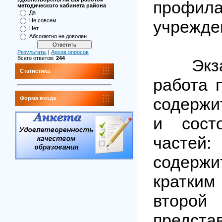
профила
методического кабинета района
Да
учрежде
Не совсем
Нет
Абсолютно не доволен
Результаты
|
Архив опросов
Всего ответов:
244
Экзам
Статистика
работа 
содержи
Форма входа
и сост
частей:
содержит
кратким
втор
предс