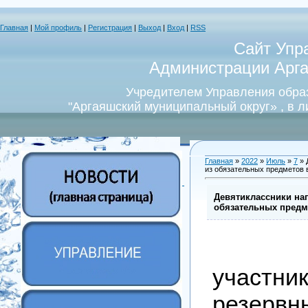
Главная
|
Мой профиль
|
Регистрация
|
Выход
|
Вход
|
RSS
Сайт Упр
Администрации Арга
Учредителем Управления обра
"Аргаяшский муниципальный округ» , в 
Главная
»
2022
»
Июль
»
7
» 
из обязательных предметов 
Девятиклассники на
обязательных предм
7 
участн
резер