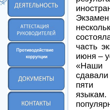
иностр
Экзаме
несколь
состоял
часть э
июня – у
«Наши
сдавал
пяти 
язык
популяр