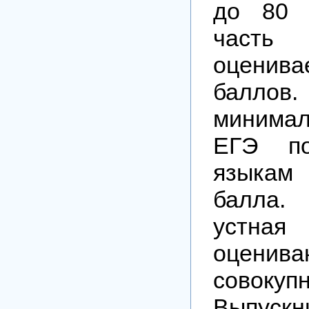
до 80 
часть
оцени
баллов.
минима
ЕГЭ по
языкам
балла.
устная 
оцен
совокупн
Выпуск