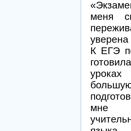
«Экзам
меня с
переж
уверена 
К ЕГЭ п
готови
урока
больш
подгото
мне о
учитель
язык