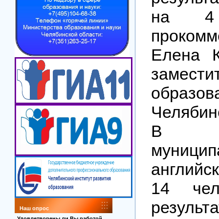
на 4
прокомм
Елена К
замест
образо
Челябин
В Ар
муници
английс
14 чел
результа
Наш опрос
Удовлетворены ли Вы работой