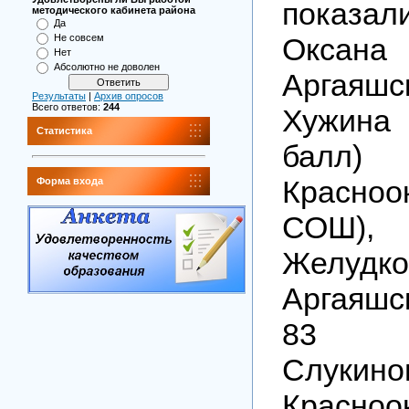
показа
методического кабинета района
Да
Оксана 
Не совсем
Нет
Абсолютно не доволен
Аргаяш
Результаты
|
Архив опросов
Всего ответов:
244
Хужина
Статистика
бал
Красноо
Форма входа
СОШ),
Желудко
Аргаяш
83 
Слукино
Красноо