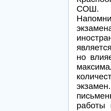
СОШ.
Напомни
экз
иностра
являетс
но влия
максима
количе
экзамен
письм
работы 