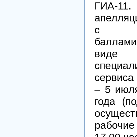
ГИА-
апелляц
с выс
баллами
виде 
специал
сервиса 
– 5 июл
года (п
осущест
рабочие
17.00 ча