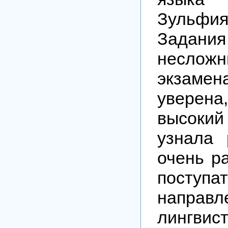
Зульф
Зада
несло
экзам
уверен
высокий
узнала 
очень р
пост
направл
лингвис