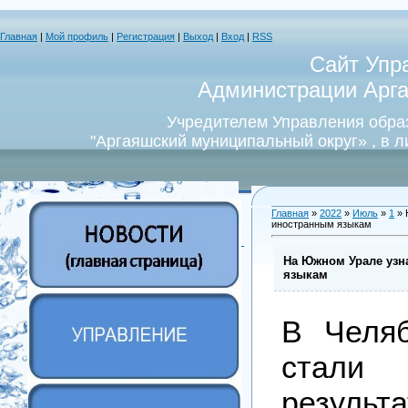
Главная
|
Мой профиль
|
Регистрация
|
Выход
|
Вход
|
RSS
Сайт Упр
Администрации Арга
Учредителем Управления обра
"Аргаяшский муниципальный округ» , в 
Главная
»
2022
»
Июль
»
1
» 
иностранным языкам
На Южном Урале узн
языкам
В Челяб
стал
резул