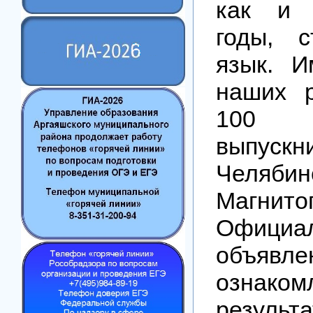
как и 
годы, с
язык. И
наших 
100 б
выпу
Челябин
Магнитог
Офици
объя
озна
результ