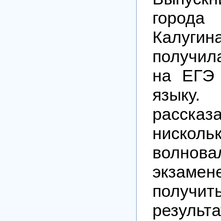
город
Калуг
получи
на ЕГЭ 
языку.
расск
ниск
волн
экзаме
получ
результа