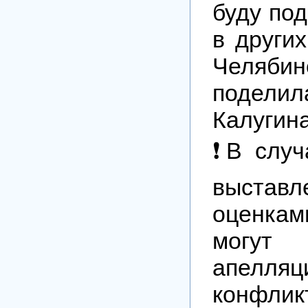
буду под
в других
Челя
подел
Калугина
❗️В слу
выставл
оценка
могут 
апел
конфли