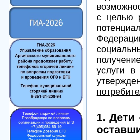
возможно
с целью р
потенц
Федераци
социальн
получени
услуги в
утве
потребите
1. Дети
оста