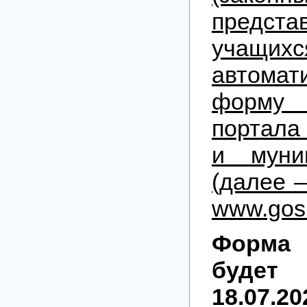
предста
учащ
автомат
форму 
портала
и муни
(далее –
www.gosu
Форма 
будет
18.07