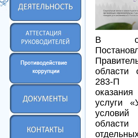
В соо
Постанов
Правител
области 
283-П 
оказани
услуги «
услови
области
отдельны