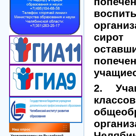
попече
воспи
организ
сиро
оста
попече
учащиес
2. Уч
классов
общеоб
организ
Наш опрос
Челябин
Удовлетворены ли Вы работой