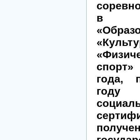
соревно
в 
«Образо
«Культу
«Физиче
спорт»
года, 
году
социал
серт
получе
государ