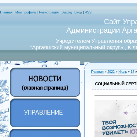
Главная
|
Мой профиль
|
Регистрация
|
Выход
|
Вход
|
RSS
Сайт Упр
Администрации Арга
Учредителем Управления обра
"Аргаяшский муниципальный округ» , в 
Главная
»
2022
»
Июль
»
18
»
СОЦИАЛЬНЫЙ СЕРТИ