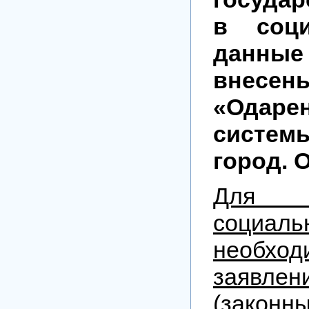
в соци
данны
внесе
«Одар
систе
город. 
Для 
социаль
необх
заявле
(законн