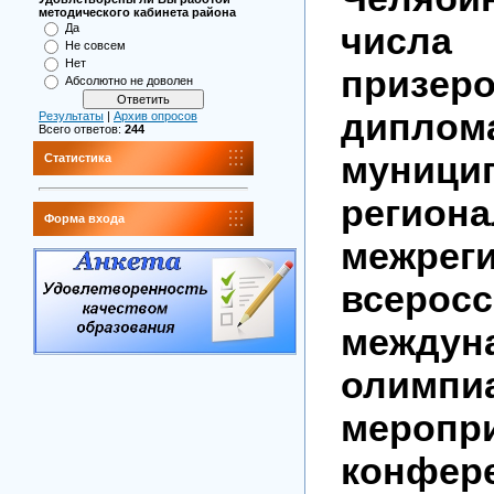
методического кабинета района
числа
Да
Не совсем
Нет
призер
Абсолютно не доволен
диплом
Результаты
|
Архив опросов
Всего ответов:
244
муници
Статистика
региона
Форма входа
межрег
всеросс
междун
олимпи
меропри
конфер