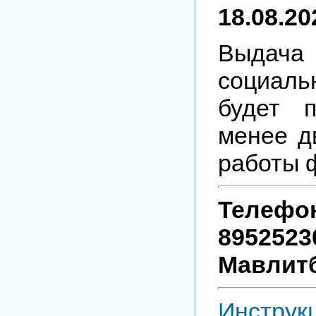
18.08.202
Выдач
социаль
будет п
менее д
работы 
Телефо
89525
Мавлит
Инстру