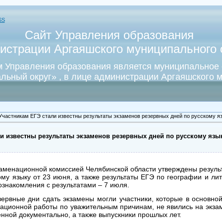
SS
Сайт Управления образования
истрации Аргаяшского муниципального о
 Управления образования является муниципальное
льный округ» , в лице администрации Аргаяшского м
Участникам ЕГЭ стали известны результаты экзаменов резервных дней по русскому яз
и известны результаты экзаменов резервных дней по русскому язык
заменационной комиссией Челябинской области утверждены резуль
му языку от 23 июня, а также результаты ЕГЭ по географии и лит
знакомления с результатами – 7 июля.
зервные дни сдать экзамены могли участники, которые в основно
ационной работы по уважительным причинам, не явились на экза
нной документально, а также выпускники прошлых лет.