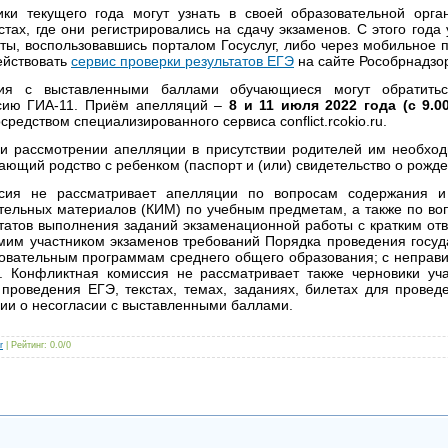
ики текущего года могут узнать в своей образовательной орга
тах, где они регистрировались на сдачу экзаменов. С этого года
аты, воспользовавшись порталом Госуслуг, либо через мобильное 
ействовать
сервис проверки результатов ЕГЭ
на сайте Рособрнадзо
сия с выставленными баллами обучающиеся могут обратить
сию ГИА-11. Приём апелляций –
8 и 11 июля 2022 года (с 9.0
редством специализированного сервиса conflict.rcokio.ru.
и рассмотрении апелляции в присутствии родителей им необход
ающий родство с ребенком (паспорт и (или) свидетельство о рожде
сия не рассматривает апелляции по вопросам содержания и
тельных материалов (КИМ) по учебным предметам, а также по во
татов выполнения заданий экзаменационной работы с кратким от
мим участником экзаменов требований Порядка проведения госуд
зовательным программам среднего общего образования; с непра
 Конфликтная комиссия не рассматривает также черновики уча
проведения ЕГЭ, текстах, темах, заданиях, билетах для провед
ии о несогласии с выставленными баллами.
r
|
Рейтинг
:
0.0
/
0