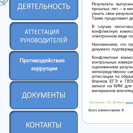
Результаты выпускн
прошлых лет – в мес
узнать свои результ
Также продолжает д
В случае несогла
конфликтную комис
электронном виде пос
Напоминаем, что пр
документ, подтвержд
Конфликтная комис
контрольных измери
оцениванием резуль
непосредственно са
аттестации по обра
бланков ЕГЭ и ГВЭ.
записи на КИМ для 
материалов апелляц
Просмотров
: 161 |
Добавил
:
amixe
Всего комментариев
:
0