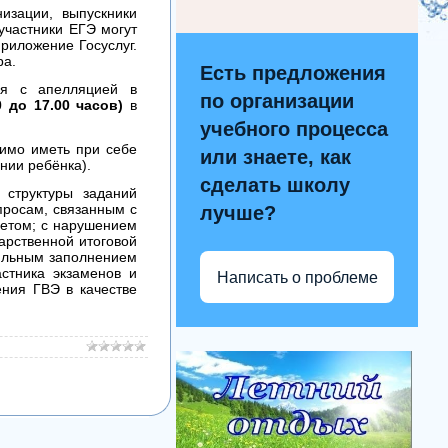
низации, выпускники
 участники ЕГЭ могут
приложение Госуслуг.
ра.
Есть предложения
ся с апелляцией в
по организации
0 до 17.00 часов)
в
учебного процесса
имо иметь при себе
или знаете, как
нии ребёнка).
сделать школу
 структуры заданий
просам, связанным с
лучше?
ветом; с нарушением
арственной итоговой
вильным заполнением
стника экзаменов и
Написать о проблеме
ения ГВЭ в качестве