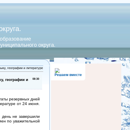
круга.
 образование
униципального округа.
ыку, географии и литературе
Решаем вместе
у, географии и
08:30
таты резервных дней
ературе от 24 июня.
й день не завершили
мен по уважительной