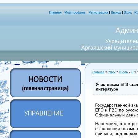
Главная
|
Мой профиль
|
Регистрация
|
Выход
|
Вход
|
R
Админ
Учредителем
"Аргаяшский муниципа
Главная
»
2022
»
Июль
»
6
» 
Участникам ЕГЭ стал
литературе
Государственной эк
ЕГЭ и ГВЭ по русско
Официальный день о
Напомним, что в ре
выполнение экзамен
причине, подтвержде