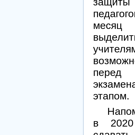
защи
педагог
месяц 
выдели
учит
возмож
перед
экзамен
этапом.
Напо
в 2020
сдават