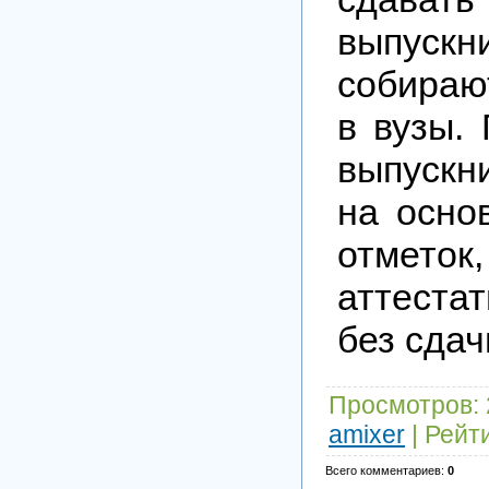
выпускн
собираю
в вузы.
выпускн
на осно
отме
аттеста
без сда
Просмотров
:
amixer
|
Рейт
Всего комментариев
:
0