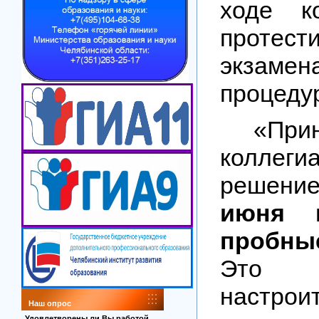
ходе к
протес
экзамен
процеду
«При
коллеги
решени
июня
пробны
Это 
наст
Наш опрос
Удовлетворены ли Вы работой