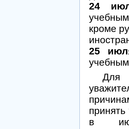
24 ию
учебны
кроме ру
иностра
25 ию
учебным
Для 
уважите
причин
принять
в ию