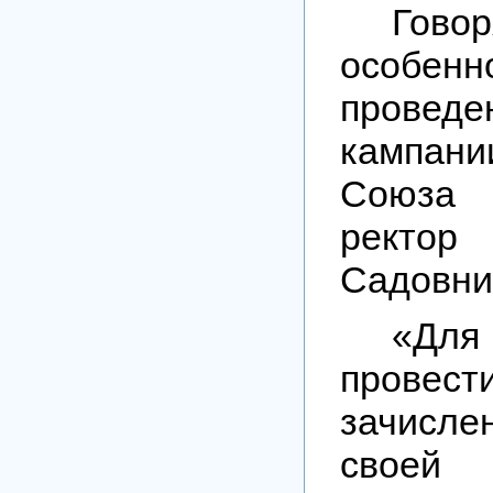
Го
особенн
проведе
кампании
Союза
ректор
Садовни
«Для
провес
зачисле
своей