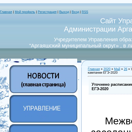
Главная
|
Мой профиль
|
Регистрация
|
Выход
|
Вход
|
RSS
Сайт Упр
Администрации Арга
Учредителем Управления обра
"Аргаяшский муниципальный округ» , в 
Главная
»
2020
»
Май
»
26
» 
кампании ЕГЭ-2020
Уточнено расписани
ЕГЭ-2020
Межв