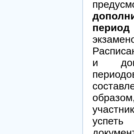
предусм
дополн
период
экзамен
Расписа
и допо
пери
состав
образо
участн
успе
документ