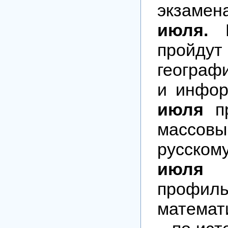
экзаме
июля.
В
пройд
географ
и инфор
июля
пр
массо
русском
июля
профиль
математ