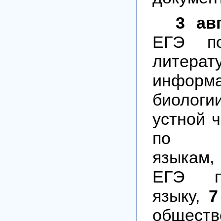
3 ав
ЕГЭ по
литерату
информа
биологи
устной 
по ин
языкам,
ЕГЭ п
языку,
7
обществ