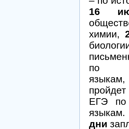
– по ист
16 ию
общест
химии,
био
письмен
по ин
языкам
пройдет
ЕГЭ по
языка
дни
зап