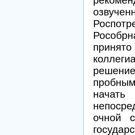
озвучен
Роспотр
Рособрн
принято
коллеги
решени
пробным
нача
непосре
очной с
государс