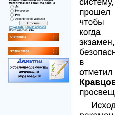
систем
методического кабинета района
Да
прошел
Не совсем
Нет
чтобы 
Абсолютно не доволен
Результаты
|
Архив опросов
когда
Всего ответов:
244
Статистика
экзамен
безопас
Форма входа
в ауд
отм
Крав
просвещ
Ис
рекомен