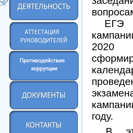
засе
вопроса
ЕГЭ и
кампан
202
сформи
календ
проведе
экзамен
кампан
году.
В эт