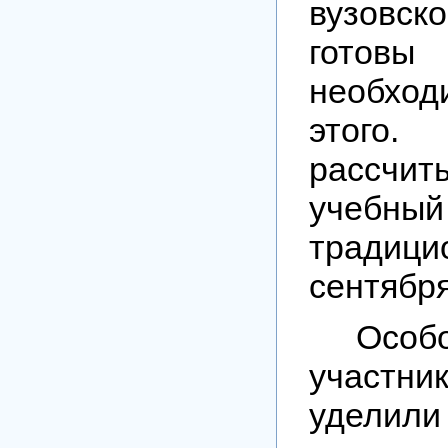
вузовск
готовы
необх
этого
рассчит
учеб
тради
сентября
Особ
участни
удели