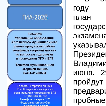
году к
план
государс
экзамена
указы
Презид
Владим
июня. 
пройдут
предвар
пробные