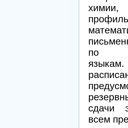
химии
профиль
мате
письмен
по ин
языкам.
расписа
предусм
резерв
сдачи 
всем пр