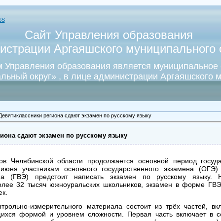
SS
Сайт Управления образования
истрации Аргаяшского муниципального о
 Управления образования является муниципальное
льный округ» , в лице администрации Аргаяшского м
Девятиклассники региона сдают экзамен по русскому языку
иона сдают экзамен по русскому языку
ов Челябинской области продолжается основной период госуда
июня участникам основного государственного экзамена (ОГЭ) 
ена (ГВЭ) предстоит написать экзамен по русскому языку.
олее 32 тысяч южноуральских школьников, экзамен в форме ГВЭ
ек.
трольно-измерительного материала состоит из трёх частей, в
ихся формой и уровнем сложности. Первая часть включает в с