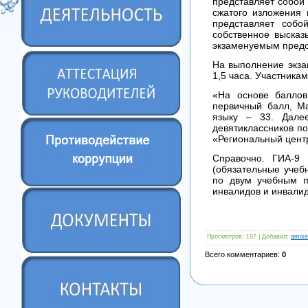
представляет собой 
сжатого изложения 
представляет собо
собственное высказ
экзаменуемым предос
На выполнение экза
1,5 часа. Участник
«На основе баллов
первичный балл, М
языку – 33. Дале
девятиклассников п
«Региональный цент
Справочно. ГИА-9 
(обязательные учеб
по двум учебным п
инвалидов и инвали
Просмотров
: 197 |
Добавил
:
amixe
Всего комментариев
:
0