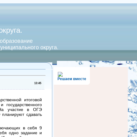
круга.
 образование
униципального округа.
Решаем вместе
13:45
рственной итоговой
и государственного
 На участие в ОГЭ
 планируют сдавать
ключающих в себя 9
ебя одно задание и