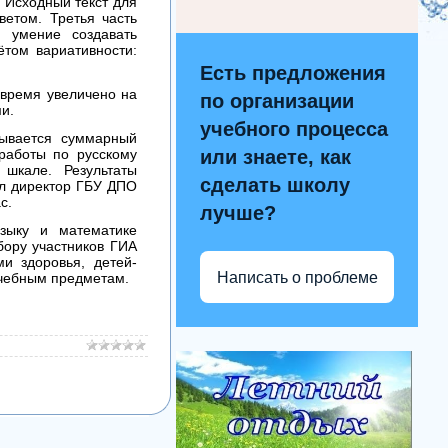
 Исходный текст для
ветом. Третья часть
е умение создавать
ётом вариативности:
Есть предложения
 время увеличено на
по организации
и.
учебного процесса
тывается суммарный
работы по русскому
или знаете, как
шкале. Результаты
сделать школу
ил директор ГБУ ДПО
с.
лучше?
зыку и математике
бору участников ГИА
и здоровья, детей-
Написать о проблеме
учебным предметам.