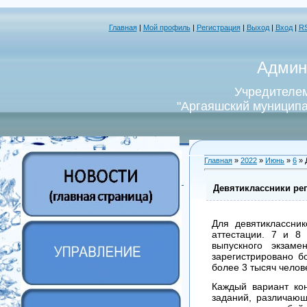
Главная
|
Мой профиль
|
Регистрация
|
Выход
|
Вход
|
R
Админ
Учредителем
"Аргаяшский муниципа
Главная
»
2022
»
Июнь
»
6
» 
Девятиклассники рег
Для девятиклассник
аттестации. 7 и 8 
выпускного экзам
зарегистрировано б
более 3 тысяч челов
Каждый вариант кон
заданий, различающ