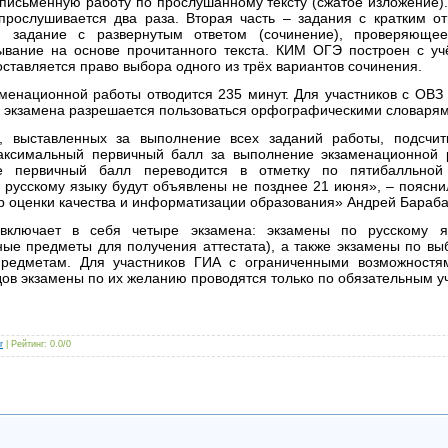
письменную работу по прослушанному тексту (сжатое изложение).
прослушивается два раза. Вторая часть – задания с кратким от
й задание с развернутым ответом (сочинение), проверяюще
ывание на основе прочитанного текста. КИМ ОГЭ построен с уч
тавляется право выбора одного из трёх вариантов сочинения.
менационной работы отводится 235 минут. Для участников с ОВЗ
ам экзамена разрешается пользоваться орфографическими словарям
, выставленных за выполнение всех заданий работы, подсчи
аксимальный первичный балл за выполнение экзаменационной 
е первичный балл переводится в отметку по пятибалльной 
о русскому языку будут объявлены не позднее 21 июня», – поясн
р оценки качества и информатизации образования» Андрей Бараба
включает в себя четыре экзамена: экзамены по русскому я
ные предметы для получения аттестата), а также экзамены по вы
редметам. Для участников ГИА с ограниченными возможностям
дов экзамены по их желанию проводятся только по обязательным 
r
|
Рейтинг
:
0.0
/
0