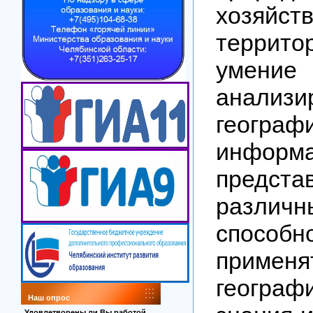
хозяйст
террит
умение
анализи
географ
информ
предст
различ
способн
применя
географ
Наш опрос
Удовлетворены ли Вы работой