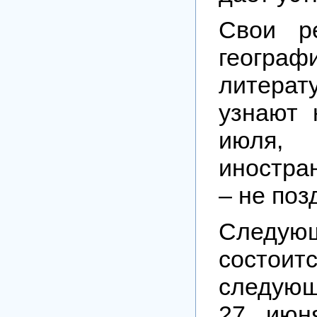
Свои р
геог
литерат
узнают 
июл
иностр
– не поз
Следую
сост
следую
27 июн