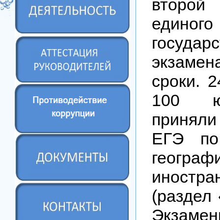
второй
единого
государс
экзамен
сроки. 
100 юж
принял
ЕГЭ по
геог
иностр
(раздел 
Экзамен