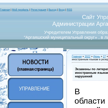
Главная
|
Мой профиль
|
Регистрация
|
Выход
|
Вход
|
RSS
Сайт Упр
Администрации Арга
Учредителем Управления обра
"Аргаяшский муниципальный округ» , в 
Главная
»
2022
»
Июнь
»
27
»
иностранным языкам в резе
Экзамены по литерат
иностранным языкам
нарушений
В Чел
област