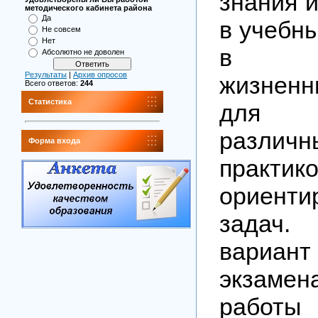
знания 
методического кабинета района
Да
в учебны
Не совсем
Нет
в р
Абсолютно не доволен
Результаты
|
Архив опросов
жизнен
Всего ответов:
244
Статистика
для 
различн
Форма входа
практико
ориенти
задач
вариант
экзамен
работы