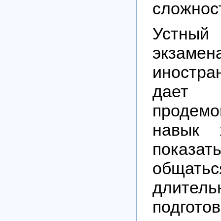
сложнос
Устн
экза
иностр
дает в
продемо
навык 
показат
обща
длитель
подготов