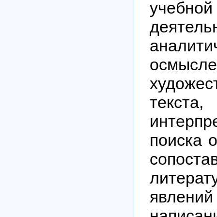
учебной
деятель
аналити
осмысле
художес
текс
интерпр
поиска 
сопоста
литерат
явлени
написан