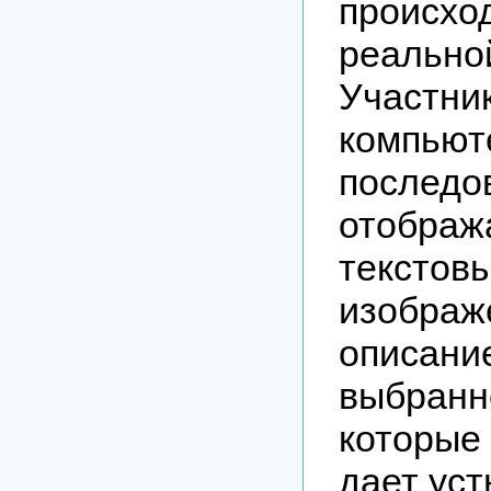
прои
реаль
Участни
компьют
последо
отображ
текстов
изобр
описани
выбранн
которые
дает уст