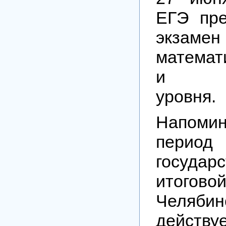
ЕГЭ пре
экз
математ
и про
уровня.
Напоми
период
государ
итоговой
Челябин
действ