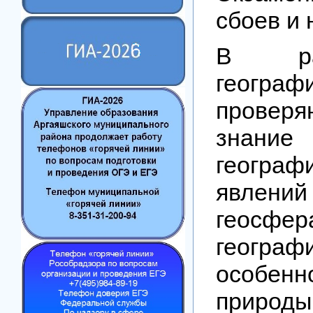
сбоев и
В ра
географ
прове
знание
географ
явлений 
геос
географ
особенн
природы