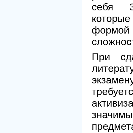
себя 3
которые
формой
сложнос
При сд
литер
экзамен
требует
активиз
знач
предм